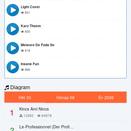
Light Cover
841
Karz Theem
830
Meteoro De Foda Se
918
Insane Fun
866
Diagram
Hét 33
Hónap 08
Év 2026
Kincs Ami Nincs
1
12982
84878
Le-Professionnel (Der Profi) – Chi Mai
2