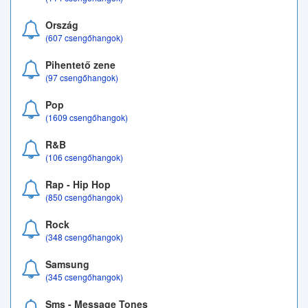
Ország
(607 csengőhangok)
Pihentető zene
(97 csengőhangok)
Pop
(1609 csengőhangok)
R&B
(106 csengőhangok)
Rap - Hip Hop
(850 csengőhangok)
Rock
(348 csengőhangok)
Samsung
(345 csengőhangok)
Sms - Message Tones