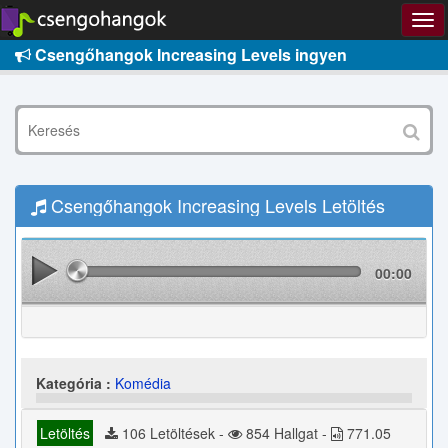
Csengőhangok Increasing Levels ingyen
Csengőhangok Increasing Levels Letöltés
00:00
Kategória :
Komédia
Letöltés
106 Letöltések -
854 Hallgat -
771.05