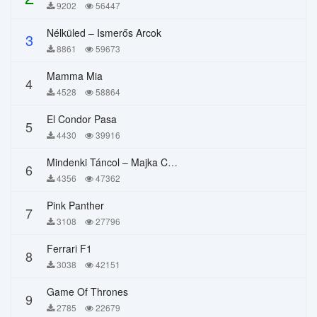
9202
56447
Nélküled – Ismerős Arcok
3
8861
59673
Mamma Mia
4
4528
58864
El Condor Pasa
5
4430
39916
Mindenki Táncol – Majka Curtis, Péter Majoros
6
4356
47362
Pink Panther
7
3108
27796
Ferrari F1
8
3038
42151
Game Of Thrones
9
2785
22679