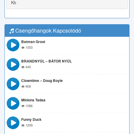
Kb
Csengőhangok Kapcsolódó
Batman Groot
1053
BRANDNYÚL – BÁTOR NYÚL
445
Clowntime – Doug Boyle
908
Minions Tadaa
1086
Funny Duck
1209