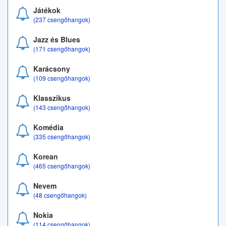
Játékok
(237 csengőhangok)
Jazz és Blues
(171 csengőhangok)
Karácsony
(109 csengőhangok)
Klasszikus
(143 csengőhangok)
Komédia
(335 csengőhangok)
Korean
(465 csengőhangok)
Nevem
(48 csengőhangok)
Nokia
(114 csengőhangok)