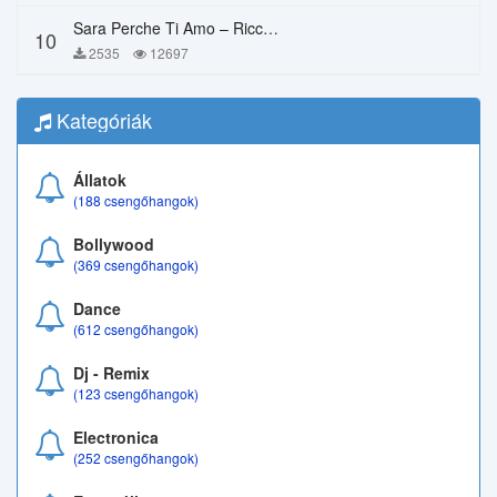
Sara Perche Ti Amo – Ricchi E Poveri
10
2535
12697
Kategóriák
Állatok
(188 csengőhangok)
Bollywood
(369 csengőhangok)
Dance
(612 csengőhangok)
Dj - Remix
(123 csengőhangok)
Electronica
(252 csengőhangok)