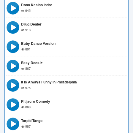
Dono Kasino Indro
945
Drug Dealer
918
Baby Dance Version
891
Easy Does It
867
It Is Always Funny In Philadelphia
975
Pitijacro Comedy
868
Torpid Tango
987