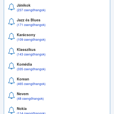
Játékok
(237 csengőhangok)
Jazz és Blues
(171 csengőhangok)
Karácsony
(109 csengőhangok)
Klasszikus
(143 csengőhangok)
Komédia
(335 csengőhangok)
Korean
(465 csengőhangok)
Nevem
(48 csengőhangok)
Nokia
(114 csengőhangok)