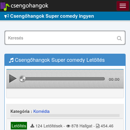
Csengőhangok Super comedy ingyen
Csengőhangok Super comedy Letöltés
00:00
Kategória :
Komédia
Letöltés
124 Letöltések -
878 Hallgat -
454.46