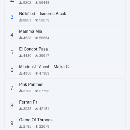
9202
56448
Nélküled – Ismerős Arcok
3
8861
59673
Mamma Mia
4
4528
58864
El Condor Pasa
5
4430
39917
Mindenki Táncol – Majka Curtis, Péter Majoros
6
4356
47363
Pink Panther
7
3108
27796
Ferrari F1
8
3038
42151
Game Of Thrones
9
2785
22679