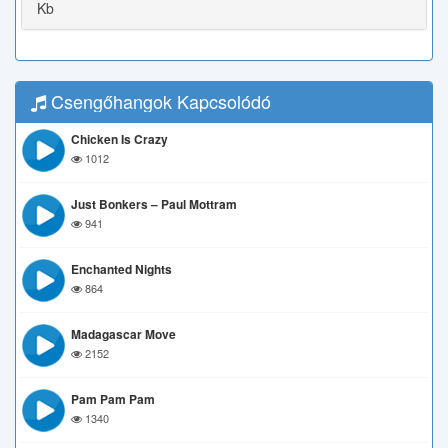
Kb
Csengőhangok Kapcsolódó
Chicken Is Crazy
1012
Just Bonkers – Paul Mottram
941
Enchanted Nights
864
Madagascar Move
2152
Pam Pam Pam
1340