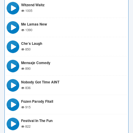
Witzend Waltz
1005
Me Lamas New
1390
Che’s Laugh
850
Mensaje Comedy
890
Nobody Got Time AINT
836
Fozen Parody Fitall
915
Festival In The Fun
822