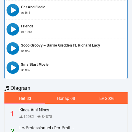
Cat And Fiddle
911
Friends
1013
Sooo Groovy – Barrie Gledden Ft. Richard Lacy
857
Sms Start Movie
887
Diagram
Hét 33
Hónap 08
Év 2026
Kincs Ami Nincs
1
12982
84878
Le-Professionnel (Der Profi) – Chi Mai
2