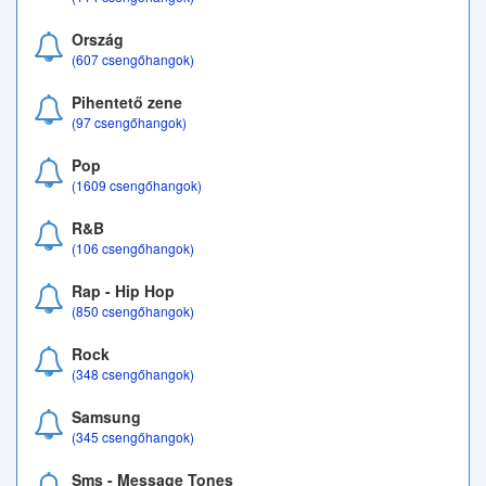
Ország
(607 csengőhangok)
Pihentető zene
(97 csengőhangok)
Pop
(1609 csengőhangok)
R&B
(106 csengőhangok)
Rap - Hip Hop
(850 csengőhangok)
Rock
(348 csengőhangok)
Samsung
(345 csengőhangok)
Sms - Message Tones