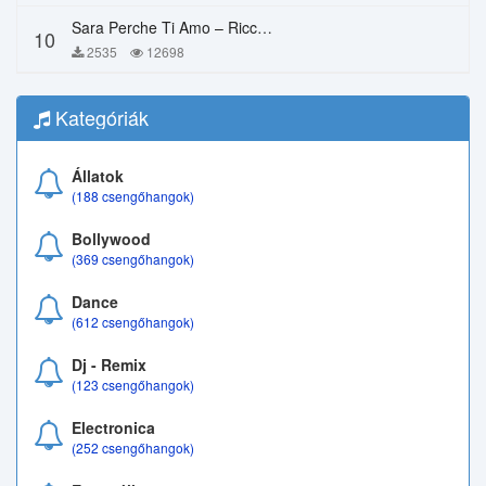
Sara Perche Ti Amo – Ricchi E Poveri
10
2535
12698
Kategóriák
Állatok
(188 csengőhangok)
Bollywood
(369 csengőhangok)
Dance
(612 csengőhangok)
Dj - Remix
(123 csengőhangok)
Electronica
(252 csengőhangok)