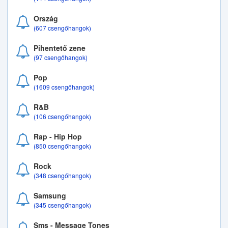
Ország
(607 csengőhangok)
Pihentető zene
(97 csengőhangok)
Pop
(1609 csengőhangok)
R&B
(106 csengőhangok)
Rap - Hip Hop
(850 csengőhangok)
Rock
(348 csengőhangok)
Samsung
(345 csengőhangok)
Sms - Message Tones