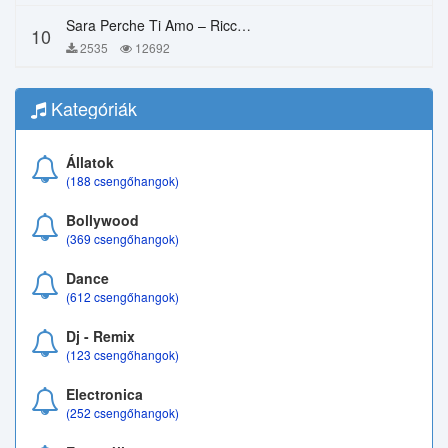
Sara Perche Ti Amo – Ricchi E Poveri
10
2535
12692
Kategóriák
Állatok
(188 csengőhangok)
Bollywood
(369 csengőhangok)
Dance
(612 csengőhangok)
Dj - Remix
(123 csengőhangok)
Electronica
(252 csengőhangok)