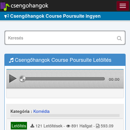
Csengőhangok Course Poursuite ingyen
Csengőhangok Course Poursuite Letöltés
00:00
Kategória :
Komédia
Letöltés
121 Letöltések -
891 Hallgat -
593.09