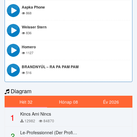
Aapka Phone
868
Weisser Stern
836
Homero
1127
BRANDNYÚL – RA PA PAM PAM
516
Diagram
Hét 32
Hónap 08
Év 2026
Kincs Ami Nincs
1
12982
84870
Le-Professionnel (Der Profi) – Chi Mai
2