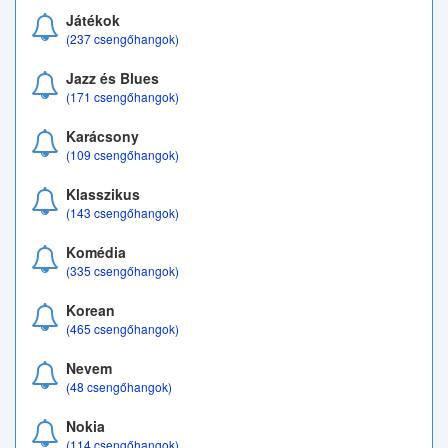
Játékok
(237 csengőhangok)
Jazz és Blues
(171 csengőhangok)
Karácsony
(109 csengőhangok)
Klasszikus
(143 csengőhangok)
Komédia
(335 csengőhangok)
Korean
(465 csengőhangok)
Nevem
(48 csengőhangok)
Nokia
(114 csengőhangok)