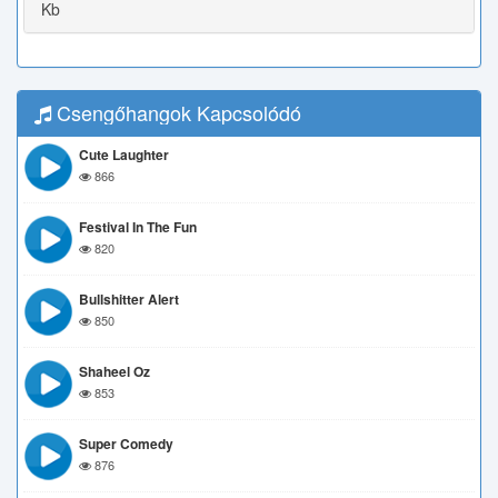
Kb
Csengőhangok Kapcsolódó
Cute Laughter
866
Festival In The Fun
820
Bullshitter Alert
850
Shaheel Oz
853
Super Comedy
876