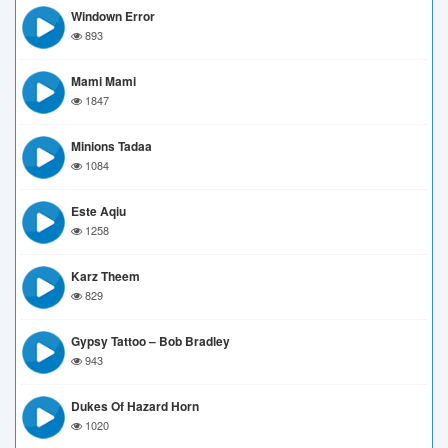
Windown Error
893
Mami Mami
1847
Minions Tadaa
1084
Este Aqiu
1258
Karz Theem
829
Gypsy Tattoo – Bob Bradley
943
Dukes Of Hazard Horn
1020