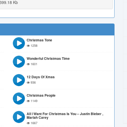
399.18 Kb
Christmas Tone
1258
Wonderful Christmas Time
1601
12 Days Of Xmas
936
Christmas People
1149
All I Want For Christmas Is You – Justin Bieber ,
Mariah Carey
1667