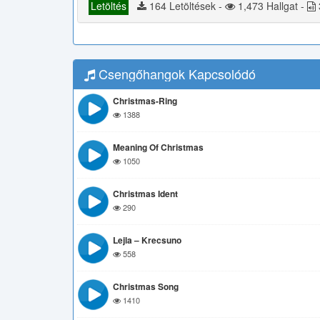
Letöltés
164 Letöltések -
1,473 Hallgat -
Csengőhangok Kapcsolódó
Christmas-Ring
1388
Meaning Of Christmas
1050
Christmas Ident
290
Lejla – Krecsuno
558
Christmas Song
1410