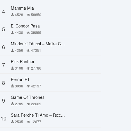
Mamma Mia
4
4528
58850
El Condor Pasa
5
4430
39899
Mindenki Táncol – Majka Curtis, Péter Majoros
6
4356
47351
Pink Panther
7
3108
27786
Ferrari F1
8
3038
42137
Game Of Thrones
9
2785
22669
Sara Perche Ti Amo – Ricchi E Poveri
10
2535
12677