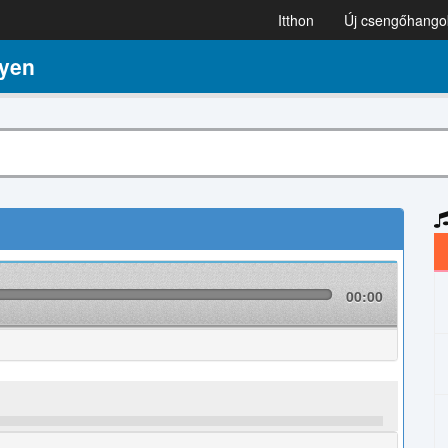
Itthon
Új csengőhango
gyen
00:00