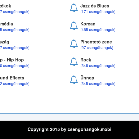
tékok
Jazz és Blues
37 csengőhangok)
(171 csengőhangok)
média
Korean
35 csengőhangok)
(465 csengőhangok)
szág
Pihentető zene
07 csengőhangok)
(97 csengőhangok)
p - Hip Hop
Rock
50 csengőhangok)
(348 csengőhangok)
und Effects
Ünnep
22 csengőhangok)
(345 csengőhangok)
Copyright 2015 by csengohangok.mobi