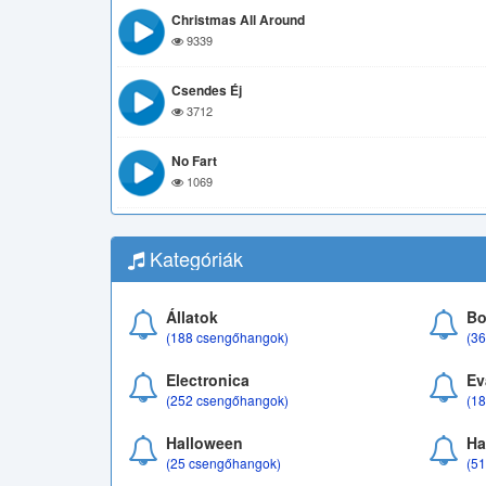
Christmas All Around
9339
Csendes Éj
3712
No Fart
1069
Kategóriák
Állatok
Bo
(188 csengőhangok)
(3
Electronica
Ev
(252 csengőhangok)
(1
Halloween
Ha
(25 csengőhangok)
(5