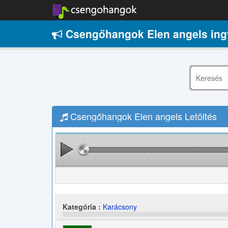
Csengőhangok Elen angels in
Csengőhangok Elen angels Letöltés
Kategória :
Karácsony