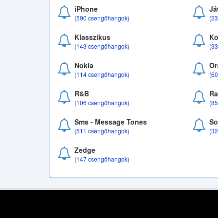
iPhone
Já
(590 csengőhangok)
(2
Klasszikus
Ko
(143 csengőhangok)
(3
Nokia
Or
(114 csengőhangok)
(6
R&B
Ra
(106 csengőhangok)
(8
Sms - Message Tones
So
(511 csengőhangok)
(3
Zedge
(147 csengőhangok)