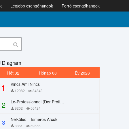
k
Legjobb csengőhangok
Forró csengőhangok
Diagram
Hét 32
Hónap 08
Év 2026
Kincs Ami Nincs
1
12982
84843
Le-Professionnel (Der Profi) – Chi Mai
2
9202
56424
Nélküled – Ismerős Arcok
3
8861
59656