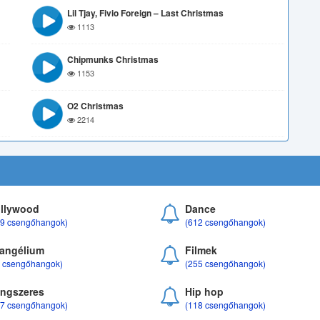
Lil Tjay, Fivio Foreign – Last Christmas
1113
Chipmunks Christmas
1153
O2 Christmas
2214
llywood
Dance
69 csengőhangok)
(612 csengőhangok)
angélium
Filmek
8 csengőhangok)
(255 csengőhangok)
ngszeres
Hip hop
17 csengőhangok)
(118 csengőhangok)