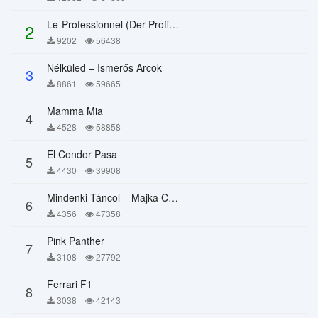
Le-Professionnel (Der Profi) – Chi Mai
2
9202
56438
Nélküled – Ismerős Arcok
3
8861
59665
Mamma Mia
4
4528
58858
El Condor Pasa
5
4430
39908
Mindenki Táncol – Majka Curtis, Péter Majoros
6
4356
47358
Pink Panther
7
3108
27792
Ferrari F1
8
3038
42143