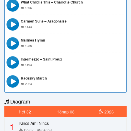
What Child Is This – Charlotte Church
1306
Carmen Suite – Aragonaise
1444
Marines Hymn
1285
Intermezzo – Saint Preux
1494
Radezky March
2024
Diagram
Hét 32
Hónap 08
Év 2026
Kincs Ami Nincs
1
12982
84869