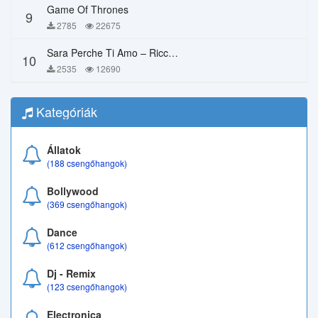
Game Of Thrones
9
2785
22675
Sara Perche Ti Amo – Ricchi E Poveri
10
2535
12690
Kategóriák
Állatok
(188 csengőhangok)
Bollywood
(369 csengőhangok)
Dance
(612 csengőhangok)
Dj - Remix
(123 csengőhangok)
Electronica