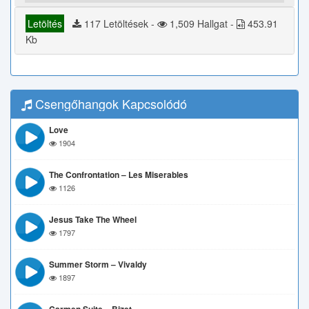
Letöltés
117 Letöltések -
1,509 Hallgat -
453.91
Kb
Csengőhangok Kapcsolódó
Love
1904
The Confrontation – Les Miserables
1126
Jesus Take The Wheel
1797
Summer Storm – Vivaldy
1897