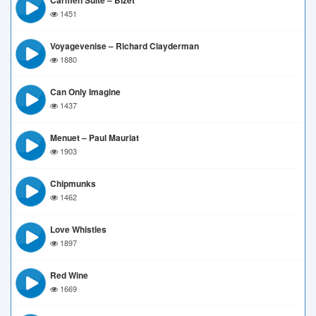
Carmen Suite – Bizet
1451
Voyagevenise – Richard Clayderman
1880
Can Only Imagine
1437
Menuet – Paul Mauriat
1903
Chipmunks
1462
Love Whistles
1897
Red Wine
1669