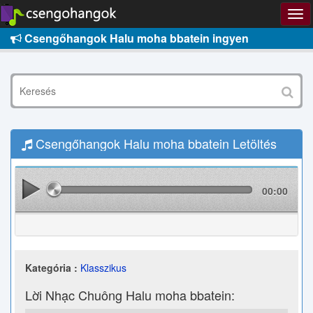
Csengőhangok Halu moha bbatein ingyen
Csengőhangok Halu moha bbatein Letöltés
00:00
Kategória :
Klasszikus
Lời Nhạc Chuông Halu moha bbatein: