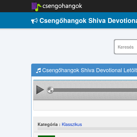
Csengőhangok Shiva Devotiona
Csengőhangok Shiva Devotional Letöl
Kategória :
Klasszikus