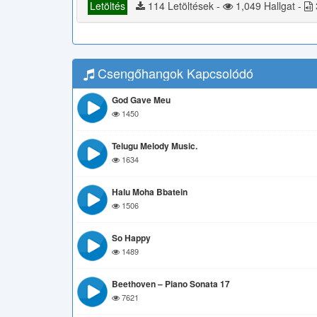
Letöltés
114 Letöltések -
1,049 Hallgat -
Csengőhangok Kapcsolódó
God Gave Meu
1450
Telugu Melody Music.
1634
Halu Moha Bbatein
1506
So Happy
1489
Beethoven – Piano Sonata 17
7621