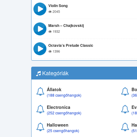
Violin Song
2045
Marsh – Chajkovskij
1932
Octavia’s Prelude Classic
1396
Kategóriák
Állatok
Bo
(188 csengőhangok)
(3
Electronica
Ev
(252 csengőhangok)
(1
Halloween
Ha
(25 csengőhangok)
(5