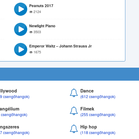
Peanuts 2017
2124
Newlight Piano
3503
Emperor Waltz – Johann Strauss Jr
1675
llywood
Dance
69 csengőhangok)
(612 csengőhangok)
angélium
Filmek
8 csengőhangok)
(255 csengőhangok)
ngszeres
Hip hop
17 csengőhangok)
(118 csengőhangok)