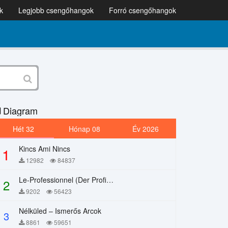
k
Legjobb csengőhangok
Forró csengőhangok
Diagram
Hét 32
Hónap 08
Év 2026
Kincs Ami Nincs
1
12982
84837
Le-Professionnel (Der Profi) – Chi Mai
2
9202
56423
Nélküled – Ismerős Arcok
3
8861
59651