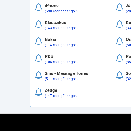
iPhone
Já
(590 csengőhangok)
(2
Klasszikus
Ko
(143 csengőhangok)
(3
Nokia
Or
(114 csengőhangok)
(6
R&B
Ra
(106 csengőhangok)
(8
Sms - Message Tones
So
(511 csengőhangok)
(3
Zedge
(147 csengőhangok)