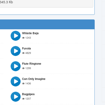
345.3 Kb
Whistle Baja
1243
Fuvola
4829
Flute Ringtone
1299
Can Only Imagine
1436
Bagpipes
1207