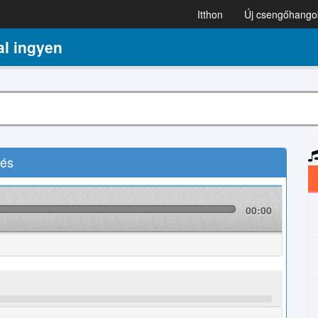
Itthon
Új csengőhango
l ingyen
tés
00:00