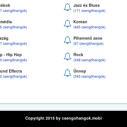
tékok
Jazz és Blues
37 csengőhangok)
(171 csengőhangok)
média
Korean
35 csengőhangok)
(465 csengőhangok)
szág
Pihentető zene
07 csengőhangok)
(97 csengőhangok)
p - Hip Hop
Rock
50 csengőhangok)
(348 csengőhangok)
und Effects
Ünnep
22 csengőhangok)
(345 csengőhangok)
Copyright 2015 by csengohangok.mobi