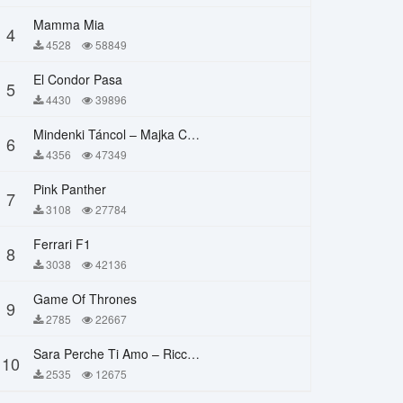
Mamma Mia
4
4528
58849
El Condor Pasa
5
4430
39896
Mindenki Táncol – Majka Curtis, Péter Majoros
6
4356
47349
Pink Panther
7
3108
27784
Ferrari F1
8
3038
42136
Game Of Thrones
9
2785
22667
Sara Perche Ti Amo – Ricchi E Poveri
10
2535
12675