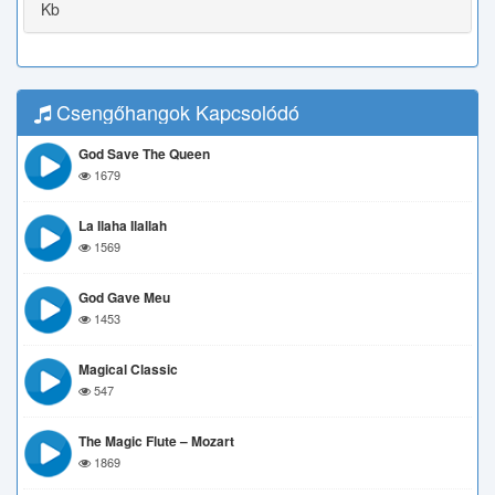
Kb
Csengőhangok Kapcsolódó
God Save The Queen
1679
La Ilaha Ilallah
1569
God Gave Meu
1453
Magical Classic
547
The Magic Flute – Mozart
1869