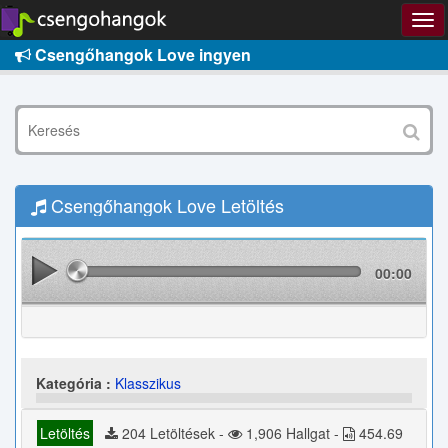
Csengőhangok Love ingyen
Csengőhangok Love Letöltés
00:00
Kategória :
Klasszikus
Letöltés
204 Letöltések -
1,906 Hallgat -
454.69