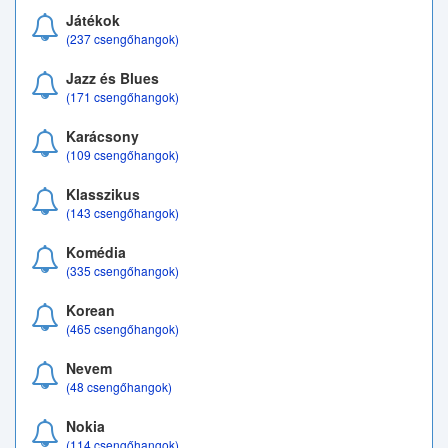
Játékok
(237 csengőhangok)
Jazz és Blues
(171 csengőhangok)
Karácsony
(109 csengőhangok)
Klasszikus
(143 csengőhangok)
Komédia
(335 csengőhangok)
Korean
(465 csengőhangok)
Nevem
(48 csengőhangok)
Nokia
(114 csengőhangok)