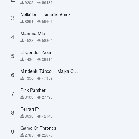
9202
56439
Nélküled – Ismerős Arcok
3
8861
59666
Mamma Mia
4
4528
58861
El Condor Pasa
5
4430
39911
Mindenki Táncol – Majka Curtis, Péter Majoros
6
4356
47359
Pink Panther
7
3108
27793
Ferrari F1
8
3038
42145
Game Of Thrones
9
2785
22676