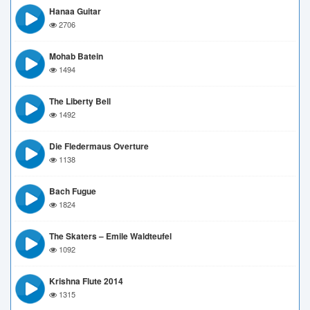
Hanaa Guitar
2706
Mohab Batein
1494
The Liberty Bell
1492
Die Fledermaus Overture
1138
Bach Fugue
1824
The Skaters – Emile Waldteufel
1092
Krishna Flute 2014
1315