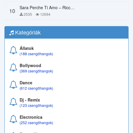
Sara Perche Ti Amo – Ricchi E Poveri
10
2535
12694
Kategóriák
Állatok
(188 csengőhangok)
Bollywood
(369 csengőhangok)
Dance
(612 csengőhangok)
Dj - Remix
(123 csengőhangok)
Electronica
(252 csengőhangok)