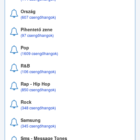
Ország
(607 csengőhangok)
Pihentető zene
(97 csengőhangok)
Pop
(1609 csengőhangok)
R&B
(106 csengőhangok)
Rap - Hip Hop
(850 csengőhangok)
Rock
(348 csengőhangok)
Samsung
(345 csengőhangok)
Sms - Message Tones