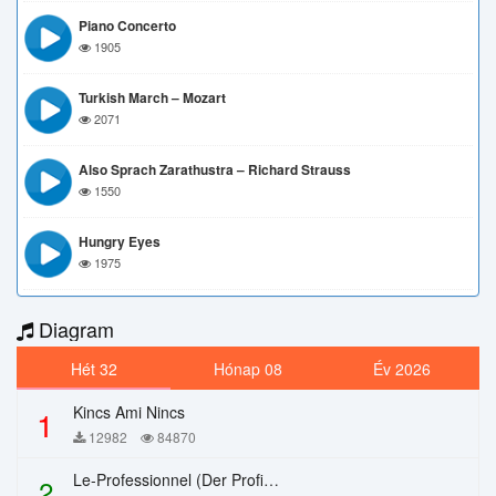
Piano Concerto
1905
Turkish March – Mozart
2071
Also Sprach Zarathustra – Richard Strauss
1550
Hungry Eyes
1975
Diagram
Hét 32
Hónap 08
Év 2026
Kincs Ami Nincs
1
12982
84870
Le-Professionnel (Der Profi) – Chi Mai
2