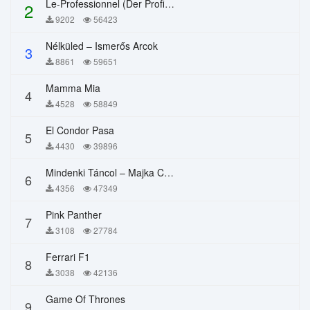
Le-Professionnel (Der Profi) – Chi Mai
2
9202
56423
Nélküled – Ismerős Arcok
3
8861
59651
Mamma Mia
4
4528
58849
El Condor Pasa
5
4430
39896
Mindenki Táncol – Majka Curtis, Péter Majoros
6
4356
47349
Pink Panther
7
3108
27784
Ferrari F1
8
3038
42136
Game Of Thrones
9