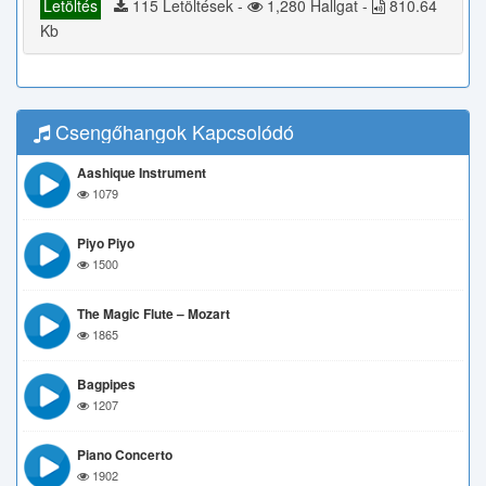
Letöltés
115 Letöltések -
1,280 Hallgat -
810.64
Kb
Csengőhangok Kapcsolódó
Aashique Instrument
1079
Piyo Piyo
1500
The Magic Flute – Mozart
1865
Bagpipes
1207
Piano Concerto
1902