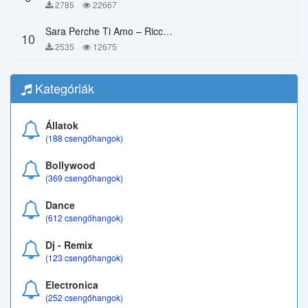
2785
22667
Sara Perche Ti Amo – Ricchi E Poveri
10
2535
12675
Kategóriák
Állatok
(188 csengőhangok)
Bollywood
(369 csengőhangok)
Dance
(612 csengőhangok)
Dj - Remix
(123 csengőhangok)
Electronica
(252 csengőhangok)