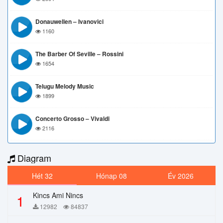
Donauwellen – Ivanovici
1160
The Barber Of Seville – Rossini
1654
Telugu Melody Music
1899
Concerto Grosso – Vivaldi
2116
Diagram
Hét 32
Hónap 08
Év 2026
Kincs Ami Nincs
1
12982
84837