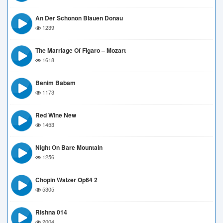
An Der Schonon Blauen Donau
1239
The Marriage Of Figaro – Mozart
1618
Benim Babam
1173
Red Wine New
1453
Night On Bare Mountain
1256
Chopin Walzer Op64 2
5305
Rishna 014
2004