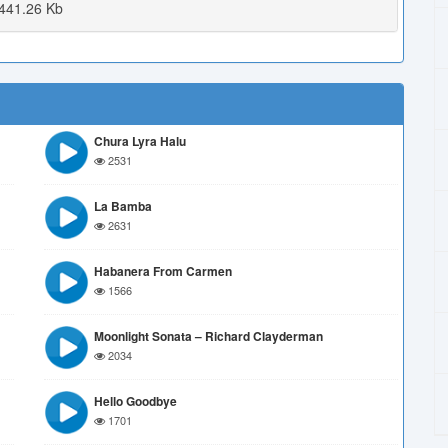
441.26 Kb
Chura Lyra Halu
2531
La Bamba
2631
Habanera From Carmen
1566
Moonlight Sonata – Richard Clayderman
2034
Hello Goodbye
1701