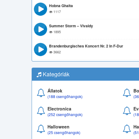
Hobna Ghalta
1117
Summer Storm – Vivaldy
1895
Brandenburgisches Koncert Nr. 2 In F-Dur
3662
Kategóriák
Állatok
Bo
(188 csengőhangok)
(3
Electronica
Ev
(252 csengőhangok)
(1
Halloween
Ha
(25 csengőhangok)
(5