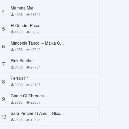
Mamma Mia
4
4528
58849
El Condor Pasa
5
4430
39896
Mindenki Táncol – Majka Curtis, Péter Majoros
6
4356
47349
Pink Panther
7
3108
27784
Ferrari F1
8
3038
42136
Game Of Thrones
9
2785
22667
Sara Perche Ti Amo – Ricchi E Poveri
10
2535
12675