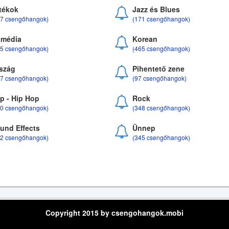
tékok
Jazz és Blues
37 csengőhangok)
(171 csengőhangok)
média
Korean
35 csengőhangok)
(465 csengőhangok)
szág
Pihentető zene
07 csengőhangok)
(97 csengőhangok)
p - Hip Hop
Rock
50 csengőhangok)
(348 csengőhangok)
und Effects
Ünnep
22 csengőhangok)
(345 csengőhangok)
Copyright 2015 by csengohangok.mobi