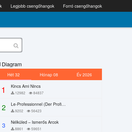
k
Legjobb csengőhangok
Forró csengőhangok
Diagram
Hét 32
Hónap 08
Év 2026
Kincs Ami Nincs
1
12982
84837
Le-Professionnel (Der Profi) – Chi Mai
2
9202
56423
Nélküled – Ismerős Arcok
3
8861
59651