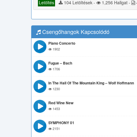
Letöltés
104 Letöltések -
1,256 Hallgat -
Csengőhangok Kapcsolódó
Piano Concerto
1902
Fugue – Bach
1706
In The Hall Of The Mountain King – Wolf Hoffmann
1230
Red Wine New
1453
SYMPHONY 01
2151