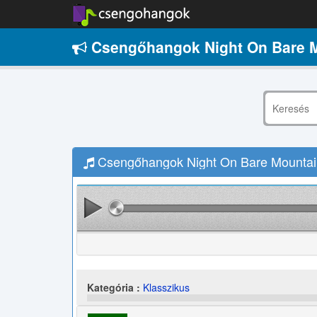
Csengőhangok Night On Bare M
Csengőhangok Night On Bare Mountain
Kategória :
Klasszikus