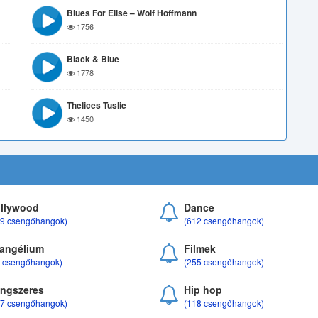
Blues For Elise – Wolf Hoffmann
1756
Black & Blue
1778
Thelices Tuslie
1450
llywood
Dance
69 csengőhangok)
(612 csengőhangok)
angélium
Filmek
8 csengőhangok)
(255 csengőhangok)
ngszeres
Hip hop
17 csengőhangok)
(118 csengőhangok)