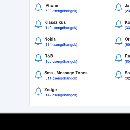
iPhone
Já
(590 csengőhangok)
(2
Klasszikus
Ko
(143 csengőhangok)
(3
Nokia
Or
(114 csengőhangok)
(6
R&B
Ra
(106 csengőhangok)
(8
Sms - Message Tones
So
(511 csengőhangok)
(3
Zedge
(147 csengőhangok)