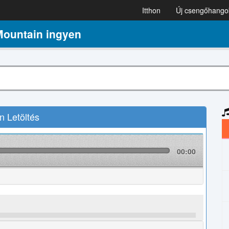
Itthon
Új csengőhango
ountain ingyen
 Letöltés
00:00