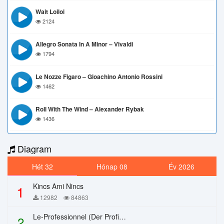
Wait Loiloi
2124
Allegro Sonata In A Minor – Vivaldi
1794
Le Nozze Figaro – Gioachino Antonio Rossini
1462
Roll With The Wind – Alexander Rybak
1436
Diagram
Hét 32
Hónap 08
Év 2026
Kincs Ami Nincs
1
12982
84863
Le-Professionnel (Der Profi) – Chi Mai
2