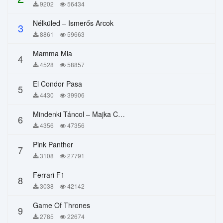
9202
56434
Nélküled – Ismerős Arcok
3
8861
59663
Mamma Mia
4
4528
58857
El Condor Pasa
5
4430
39906
Mindenki Táncol – Majka Curtis, Péter Majoros
6
4356
47356
Pink Panther
7
3108
27791
Ferrari F1
8
3038
42142
Game Of Thrones
9
2785
22674