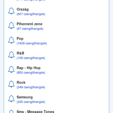
Ország
(607 csengőhangok)
Pihentető zene
(97 csengőhangok)
Pop
(1609 csengőhangok)
R&B
(106 csengőhangok)
Rap - Hip Hop
(850 csengőhangok)
Rock
(348 csengőhangok)
Samsung
(345 csengőhangok)
Sms - Message Tones