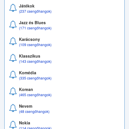
Játékok
(237 csengőhangok)
Jazz és Blues
(171 csengőhangok)
Karácsony
(109 csengőhangok)
Klasszikus
(143 csengőhangok)
Komédia
(335 csengőhangok)
Korean
(465 csengőhangok)
Nevem
(48 csengőhangok)
Nokia
(114 csengőhangok)