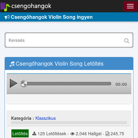
Csengőhangok Violin Song ingyen
Csengőhangok Violin Song Letöltés
00:00
Kategória :
Klasszikus
Letöltés
125 Letöltések -
2,046 Hallgat -
245.75