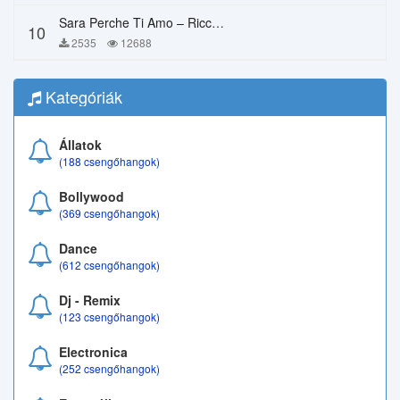
Sara Perche Ti Amo – Ricchi E Poveri
10
2535
12688
Kategóriák
Állatok
(188 csengőhangok)
Bollywood
(369 csengőhangok)
Dance
(612 csengőhangok)
Dj - Remix
(123 csengőhangok)
Electronica
(252 csengőhangok)