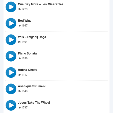
One Day More – Les Miserables
1279
Red Wine
1667
Vals – Evgenij Doga
1191
Piano Sonata
1896
Hobna Ghalta
1117
Asshique Strument
1543
Jesus Take The Wheel
1797