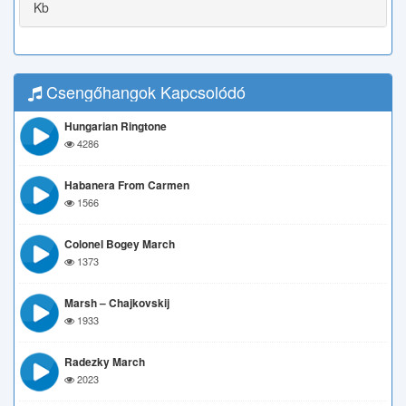
Kb
Csengőhangok Kapcsolódó
Hungarian Ringtone
4286
Habanera From Carmen
1566
Colonel Bogey March
1373
Marsh – Chajkovskij
1933
Radezky March
2023