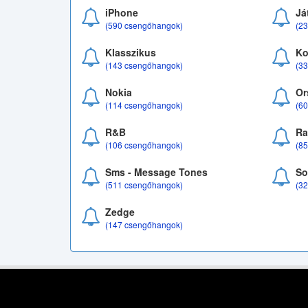
iPhone
Já
(590 csengőhangok)
(2
Klasszikus
Ko
(143 csengőhangok)
(3
Nokia
Or
(114 csengőhangok)
(6
R&B
Ra
(106 csengőhangok)
(8
Sms - Message Tones
So
(511 csengőhangok)
(3
Zedge
(147 csengőhangok)