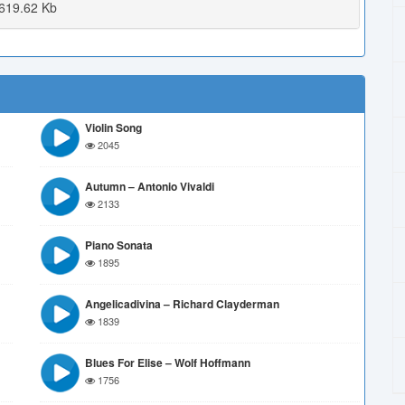
619.62 Kb
Violin Song
2045
Autumn – Antonio Vivaldi
2133
Piano Sonata
1895
Angelicadivina – Richard Clayderman
1839
Blues For Elise – Wolf Hoffmann
1756