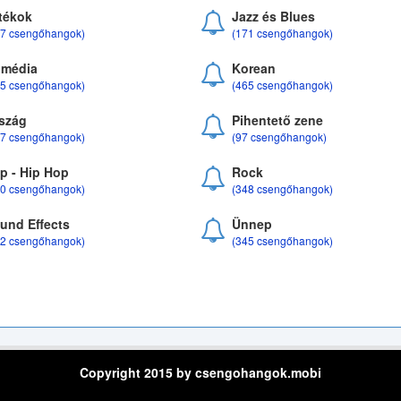
tékok
Jazz és Blues
37 csengőhangok)
(171 csengőhangok)
média
Korean
35 csengőhangok)
(465 csengőhangok)
szág
Pihentető zene
07 csengőhangok)
(97 csengőhangok)
p - Hip Hop
Rock
50 csengőhangok)
(348 csengőhangok)
und Effects
Ünnep
22 csengőhangok)
(345 csengőhangok)
Copyright 2015 by csengohangok.mobi