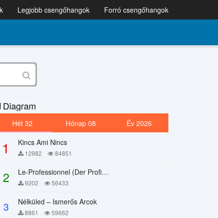
k
Legjobb csengőhangok
Forró csengőhangok
Diagram
Hét 32
Hónap 08
Év 2026
Kincs Ami Nincs
1
12982
84851
Le-Professionnel (Der Profi) – Chi Mai
2
9202
56433
Nélküled – Ismerős Arcok
3
8861
59662