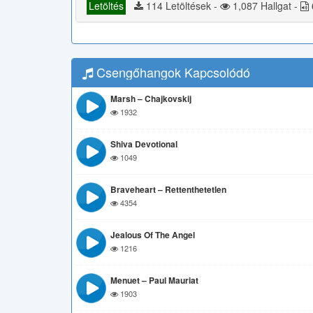
Letöltés
114 Letöltések -
1,087 Hallgat -
Csengőhangok Kapcsolódó
Marsh – Chajkovskij
1932
Shiva Devotional
1049
Braveheart – Rettenthetetlen
4354
Jealous Of The Angel
1216
Menuet – Paul Mauriat
1903