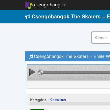
Csengőhangok The Skaters – Em
Csengőhangok The Skaters – Emile Wal
Kategória :
Klasszikus