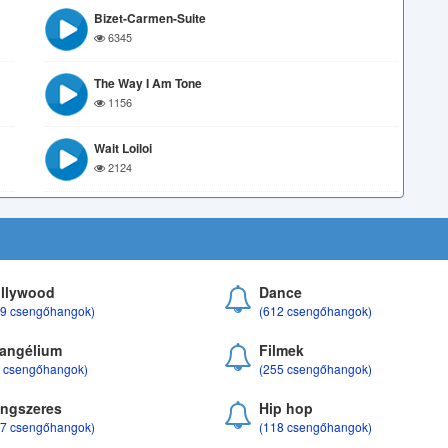
Bizet-Carmen-Suite
6345
The Way I Am Tone
1156
Wait Loiloi
2124
llywood
Dance
69 csengőhangok)
(612 csengőhangok)
angélium
Filmek
8 csengőhangok)
(255 csengőhangok)
ngszeres
Hip hop
17 csengőhangok)
(118 csengőhangok)