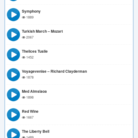
Symphony
1889
Turkish March – Mozart
2067
Thelices Tuslie
1452
Voyagevenise – Richard Clayderman
1878
Med Almslaoa
1898
Red Wine
1667
The Liberty Bell
1489