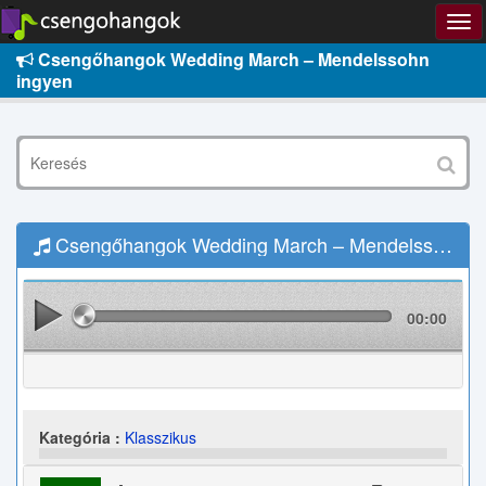
Csengőhangok Wedding March – Mendelssohn
ingyen
Csengőhangok Wedding March – Mendelssohn Letöltés
00:00
Kategória :
Klasszikus