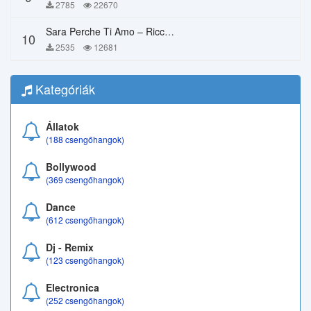
2785
22670
Sara Perche Ti Amo – Ricchi E Poveri
10
2535
12681
Kategóriák
Állatok
(188 csengőhangok)
Bollywood
(369 csengőhangok)
Dance
(612 csengőhangok)
Dj - Remix
(123 csengőhangok)
Electronica
(252 csengőhangok)