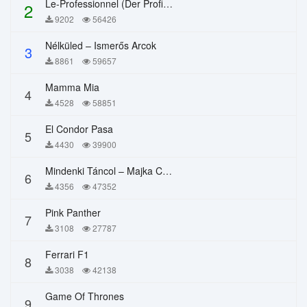
Le-Professionnel (Der Profi) – Chi Mai
2
9202
56426
Nélküled – Ismerős Arcok
3
8861
59657
Mamma Mia
4
4528
58851
El Condor Pasa
5
4430
39900
Mindenki Táncol – Majka Curtis, Péter Majoros
6
4356
47352
Pink Panther
7
3108
27787
Ferrari F1
8
3038
42138
Game Of Thrones
9