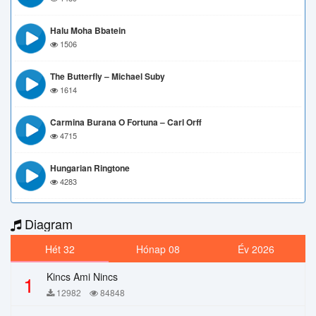
Halu Moha Bbatein
1506
The Butterfly – Michael Suby
1614
Carmina Burana O Fortuna – Carl Orff
4715
Hungarian Ringtone
4283
Diagram
Hét 32
Hónap 08
Év 2026
Kincs Ami Nincs
1
12982
84848