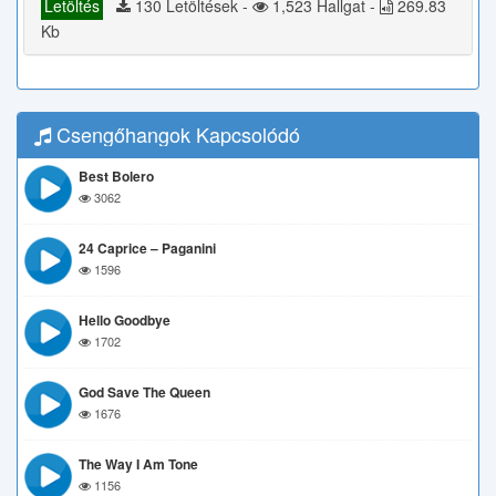
Letöltés
130 Letöltések -
1,523 Hallgat -
269.83
Kb
Csengőhangok Kapcsolódó
Best Bolero
3062
24 Caprice – Paganini
1596
Hello Goodbye
1702
God Save The Queen
1676
The Way I Am Tone
1156