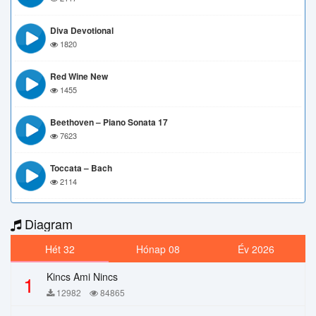
Diva Devotional
1820
Red Wine New
1455
Beethoven – Piano Sonata 17
7623
Toccata – Bach
2114
Diagram
Hét 32
Hónap 08
Év 2026
Kincs Ami Nincs
1
12982
84865