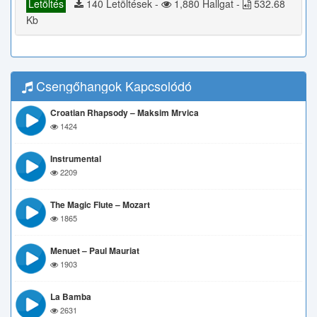
Letöltés
140 Letöltések -
1,880 Hallgat -
532.68
Kb
Csengőhangok Kapcsolódó
Croatian Rhapsody – Maksim Mrvica
1424
Instrumental
2209
The Magic Flute – Mozart
1865
Menuet – Paul Mauriat
1903
La Bamba
2631