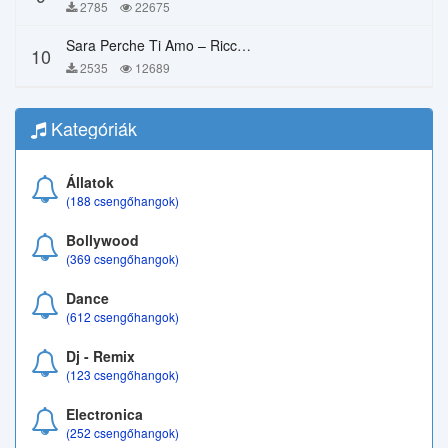
2785
22675
Sara Perche Ti Amo – Ricchi E Poveri
10
2535
12689
Kategóriák
Állatok
(188 csengőhangok)
Bollywood
(369 csengőhangok)
Dance
(612 csengőhangok)
Dj - Remix
(123 csengőhangok)
Electronica
(252 csengőhangok)