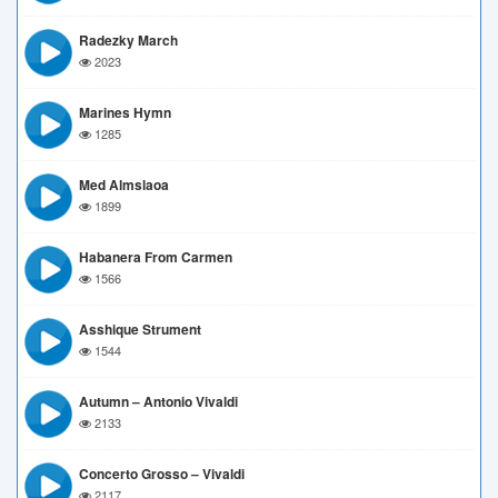
Radezky March
2023
Marines Hymn
1285
Med Almslaoa
1899
Habanera From Carmen
1566
Asshique Strument
1544
Autumn – Antonio Vivaldi
2133
Concerto Grosso – Vivaldi
2117