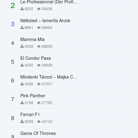
Le-Professionnel (Der Profi) – Chi Mai
2
9202
56436
Nélküled – Ismerős Arcok
3
8861
59664
Mamma Mia
4
4528
58858
El Condor Pasa
5
4430
39908
Mindenki Táncol – Majka Curtis, Péter Majoros
6
4356
47357
Pink Panther
7
3108
27792
Ferrari F1
8
3038
42143
Game Of Thrones
9