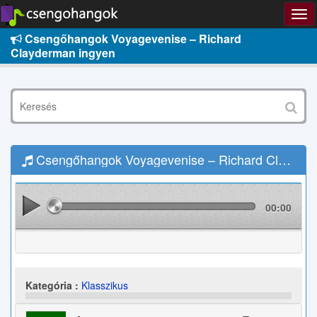
Csengőhangok Voyagevenise – Richard
Clayderman ingyen
Csengőhangok Voyagevenise – Richard Clayderman Letöltés
00:00
Kategória :
Klasszikus