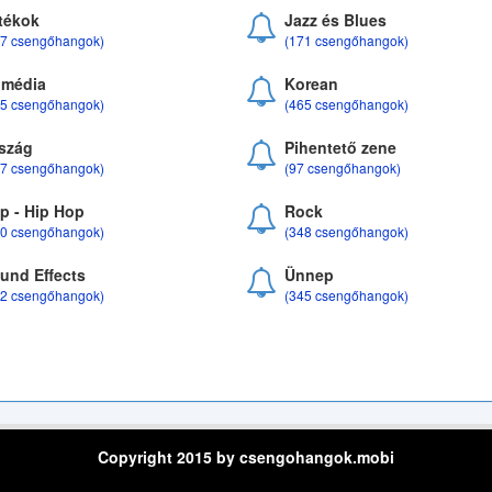
tékok
Jazz és Blues
37 csengőhangok)
(171 csengőhangok)
média
Korean
35 csengőhangok)
(465 csengőhangok)
szág
Pihentető zene
07 csengőhangok)
(97 csengőhangok)
p - Hip Hop
Rock
50 csengőhangok)
(348 csengőhangok)
und Effects
Ünnep
22 csengőhangok)
(345 csengőhangok)
Copyright 2015 by csengohangok.mobi