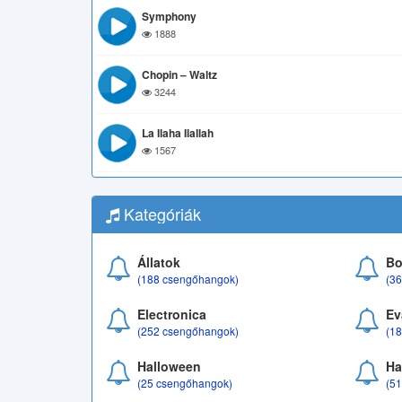
Symphony
1888
Chopin – Waltz
3244
La Ilaha Ilallah
1567
Kategóriák
Állatok
Bo
(188 csengőhangok)
(3
Electronica
Ev
(252 csengőhangok)
(1
Halloween
Ha
(25 csengőhangok)
(5