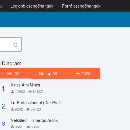
k
Legjobb csengőhangok
Forró csengőhangok
Diagram
Hét 32
Hónap 08
Év 2026
Kincs Ami Nincs
1
12982
84837
Le-Professionnel (Der Profi) – Chi Mai
2
9202
56423
Nélküled – Ismerős Arcok
3
8861
59651