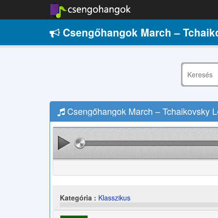
Csengőhangok March – Tchaik
Csengőhangok March – Tchaikovsky Le
Kategória :
Klasszikus