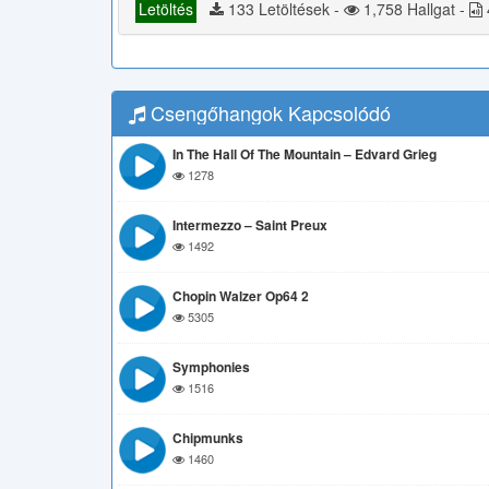
Letöltés
133 Letöltések -
1,758 Hallgat -
Csengőhangok Kapcsolódó
In The Hall Of The Mountain – Edvard Grieg
1278
Intermezzo – Saint Preux
1492
Chopin Walzer Op64 2
5305
Symphonies
1516
Chipmunks
1460