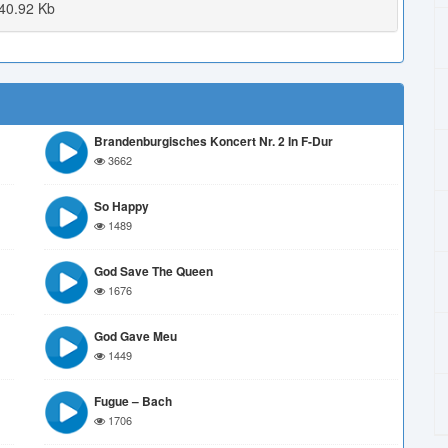
40.92 Kb
Brandenburgisches Koncert Nr. 2 In F-Dur
3662
So Happy
1489
God Save The Queen
1676
God Gave Meu
1449
Fugue – Bach
1706