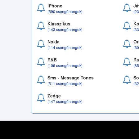
iPhone
Já
(590 csengőhangok)
(2
Klasszikus
Ko
(143 csengőhangok)
(3
Nokia
Or
(114 csengőhangok)
(6
R&B
Ra
(106 csengőhangok)
(8
Sms - Message Tones
So
(511 csengőhangok)
(3
Zedge
(147 csengőhangok)