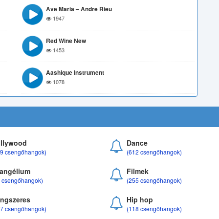
Ave Maria – Andre Rieu
1947
Red Wine New
1453
Aashique Instrument
1078
llywood
Dance
69 csengőhangok)
(612 csengőhangok)
angélium
Filmek
8 csengőhangok)
(255 csengőhangok)
ngszeres
Hip hop
17 csengőhangok)
(118 csengőhangok)