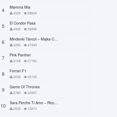
Mamma Mia
4
4528
58849
El Condor Pasa
5
4430
39896
Mindenki Táncol – Majka Curtis, Péter Majoros
6
4356
47349
Pink Panther
7
3108
27784
Ferrari F1
8
3038
42135
Game Of Thrones
9
2785
22667
Sara Perche Ti Amo – Ricchi E Poveri
10
2535
12674