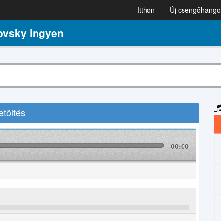
Itthon
Új csengőhango
ovsky ingyen
töltés
00:00