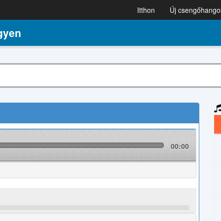
Itthon
Új csengőhango
gyen
00:00