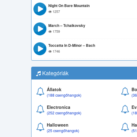
Night On Bare Mountain
1257
March – Tchaikovsky
1759
Toccatta In D-Minor – Bach
1746
Kategóriák
Állatok
Bo
(188 csengőhangok)
(3
Electronica
Ev
(252 csengőhangok)
(1
Halloween
Ha
(25 csengőhangok)
(5