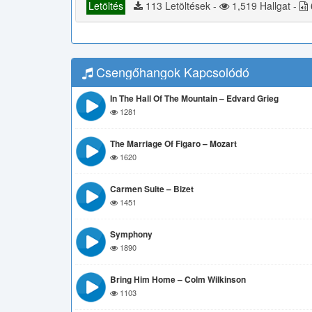
Letöltés
113 Letöltések -
1,519 Hallgat -
Csengőhangok Kapcsolódó
In The Hall Of The Mountain – Edvard Grieg
1281
The Marriage Of Figaro – Mozart
1620
Carmen Suite – Bizet
1451
Symphony
1890
Bring Him Home – Colm Wilkinson
1103