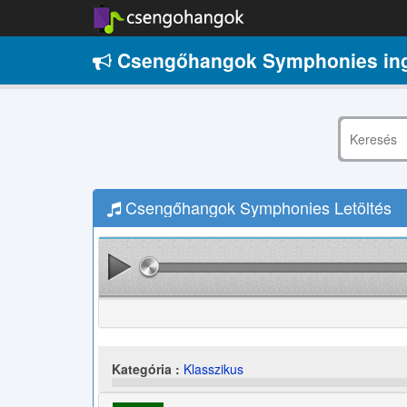
Csengőhangok Symphonies in
Csengőhangok Symphonies Letöltés
Kategória :
Klasszikus