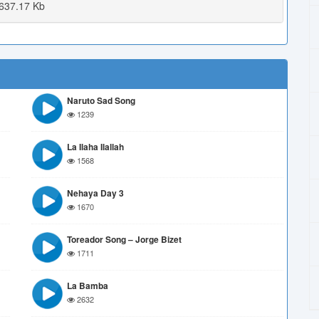
637.17 Kb
Naruto Sad Song
1239
La Ilaha Ilallah
1568
Nehaya Day 3
1670
Toreador Song – Jorge Bizet
1711
La Bamba
2632