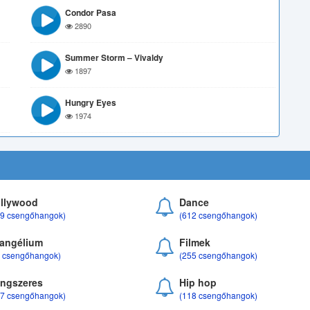
Condor Pasa
2890
Summer Storm – Vivaldy
1897
Hungry Eyes
1974
llywood
Dance
69 csengőhangok)
(612 csengőhangok)
angélium
Filmek
8 csengőhangok)
(255 csengőhangok)
ngszeres
Hip hop
17 csengőhangok)
(118 csengőhangok)