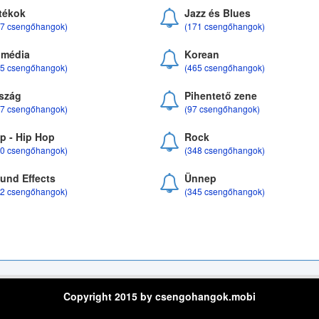
tékok
Jazz és Blues
37 csengőhangok)
(171 csengőhangok)
média
Korean
35 csengőhangok)
(465 csengőhangok)
szág
Pihentető zene
07 csengőhangok)
(97 csengőhangok)
p - Hip Hop
Rock
50 csengőhangok)
(348 csengőhangok)
und Effects
Ünnep
22 csengőhangok)
(345 csengőhangok)
Copyright 2015 by csengohangok.mobi