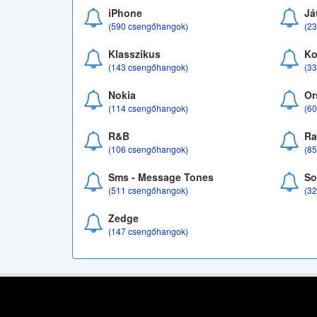
iPhone
Já
(590 csengőhangok)
(2
Klasszikus
Ko
(143 csengőhangok)
(3
Nokia
Or
(114 csengőhangok)
(6
R&B
Ra
(106 csengőhangok)
(8
Sms - Message Tones
So
(511 csengőhangok)
(3
Zedge
(147 csengőhangok)