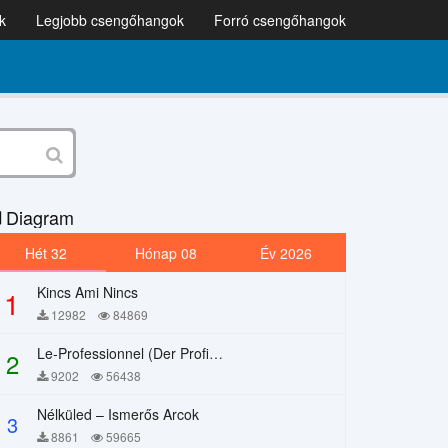
k
Legjobb csengőhangok
Forró csengőhangok
Diagram
Hét 32
Hónap 08
Év 2026
Kincs Ami Nincs
1
12982
84869
Le-Professionnel (Der Profi) – Chi Mai
2
9202
56438
Nélküled – Ismerős Arcok
3
8861
59665