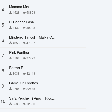
Mamma Mia
4
4528
58858
El Condor Pasa
5
4430
39908
Mindenki Táncol – Majka Curtis, Péter Majoros
6
4356
47357
Pink Panther
7
3108
27792
Ferrari F1
8
3038
42143
Game Of Thrones
9
2785
22675
Sara Perche Ti Amo – Ricchi E Poveri
10
2535
12690