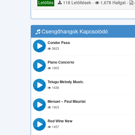
Letöltés
118 Letöltések -
1,678 Hallgat -
Csengőhangok Kapcsolódó
Condor Pasa
3623
Piano Concerto
1905
Telugu Melody Music.
1636
Menuet – Paul Mauriat
1903
Red Wine New
1457