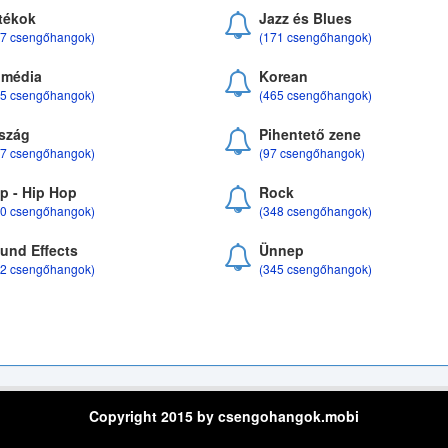
tékok
Jazz és Blues
37 csengőhangok)
(171 csengőhangok)
média
Korean
35 csengőhangok)
(465 csengőhangok)
szág
Pihentető zene
07 csengőhangok)
(97 csengőhangok)
p - Hip Hop
Rock
50 csengőhangok)
(348 csengőhangok)
und Effects
Ünnep
22 csengőhangok)
(345 csengőhangok)
Copyright 2015 by csengohangok.mobi