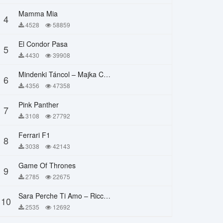
Mamma Mia
4
4528
58859
El Condor Pasa
5
4430
39908
Mindenki Táncol – Majka Curtis, Péter Majoros
6
4356
47358
Pink Panther
7
3108
27792
Ferrari F1
8
3038
42143
Game Of Thrones
9
2785
22675
Sara Perche Ti Amo – Ricchi E Poveri
10
2535
12692