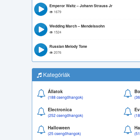
Emperor Waltz – Johann Strauss Jr
1679
Wedding March – Mendelssohn
1524
Russian Melody Tone
2076
Kategóriák
Állatok
Bo
(188 csengőhangok)
(3
Electronica
Ev
(252 csengőhangok)
(1
Halloween
Ha
(25 csengőhangok)
(5