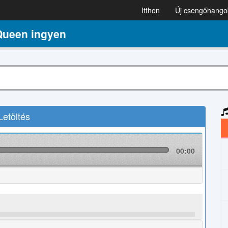
Itthon
Új csengőhango
ueen ingyen
etöltés
00:00