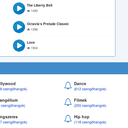
The Liberty Bell
1490
Octavia’s Prelude Classic
1398
Love
1904
llywood
Dance
69 csengőhangok)
(612 csengőhangok)
angélium
Filmek
8 csengőhangok)
(255 csengőhangok)
ngszeres
Hip hop
17 csengőhangok)
(118 csengőhangok)