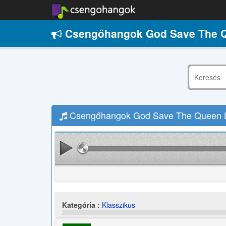
Csengőhangok God Save The Q
Csengőhangok God Save The Queen L
Kategória :
Klasszikus