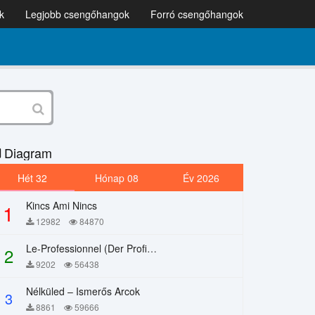
k
Legjobb csengőhangok
Forró csengőhangok
Diagram
Hét 32
Hónap 08
Év 2026
Kincs Ami Nincs
1
12982
84870
Le-Professionnel (Der Profi) – Chi Mai
2
9202
56438
Nélküled – Ismerős Arcok
3
8861
59666