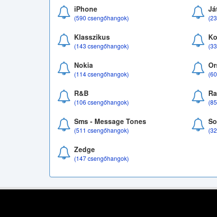
iPhone
Já
(590 csengőhangok)
(2
Klasszikus
Ko
(143 csengőhangok)
(3
Nokia
Or
(114 csengőhangok)
(6
R&B
Ra
(106 csengőhangok)
(8
Sms - Message Tones
So
(511 csengőhangok)
(3
Zedge
(147 csengőhangok)