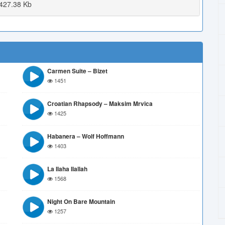
427.38 Kb
Carmen Suite – Bizet
1451
Croatian Rhapsody – Maksim Mrvica
1425
Habanera – Wolf Hoffmann
1403
La Ilaha Ilallah
1568
Night On Bare Mountain
1257