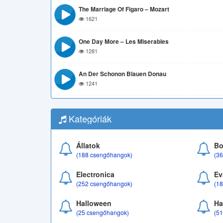
The Marriage Of Figaro – Mozart
1621
One Day More – Les Miserables
1281
An Der Schonon Blauen Donau
1241
Kategóriák
Állatok
Bo
(188 csengőhangok)
(3
Electronica
Ev
(252 csengőhangok)
(1
Halloween
Ha
(25 csengőhangok)
(5