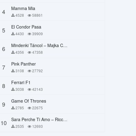
Mamma Mia
4
4528
58861
El Condor Pasa
5
4430
39909
Mindenki Táncol – Majka Curtis, Péter Majoros
6
4356
47358
Pink Panther
7
3108
27792
Ferrari F1
8
3038
42143
Game Of Thrones
9
2785
22675
Sara Perche Ti Amo – Ricchi E Poveri
10
2535
12693