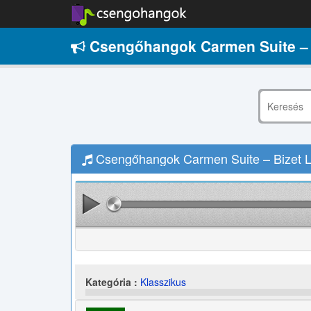
Csengőhangok Carmen Suite – 
Csengőhangok Carmen Suite – Bizet L
Kategória :
Klasszikus