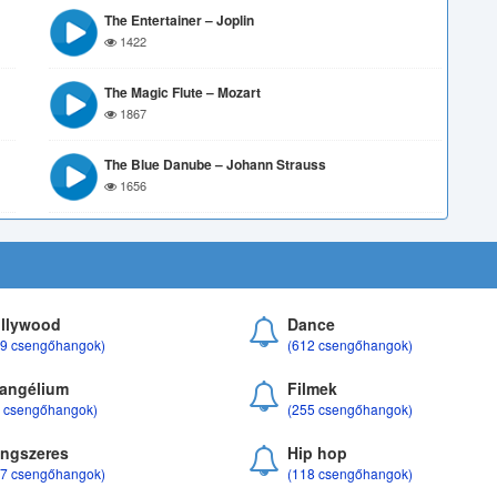
The Entertainer – Joplin
1422
The Magic Flute – Mozart
1867
The Blue Danube – Johann Strauss
1656
llywood
Dance
69 csengőhangok)
(612 csengőhangok)
angélium
Filmek
8 csengőhangok)
(255 csengőhangok)
ngszeres
Hip hop
17 csengőhangok)
(118 csengőhangok)