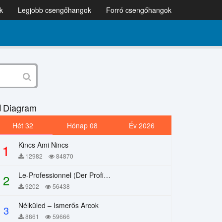
k
Legjobb csengőhangok
Forró csengőhangok
Diagram
Hét 32
Hónap 08
Év 2026
Kincs Ami Nincs
1
12982
84870
Le-Professionnel (Der Profi) – Chi Mai
2
9202
56438
Nélküled – Ismerős Arcok
3
8861
59666