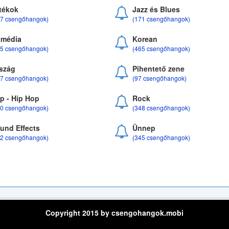
tékok
Jazz és Blues
37 csengőhangok)
(171 csengőhangok)
média
Korean
35 csengőhangok)
(465 csengőhangok)
szág
Pihentető zene
07 csengőhangok)
(97 csengőhangok)
p - Hip Hop
Rock
50 csengőhangok)
(348 csengőhangok)
und Effects
Ünnep
22 csengőhangok)
(345 csengőhangok)
Copyright 2015 by csengohangok.mobi