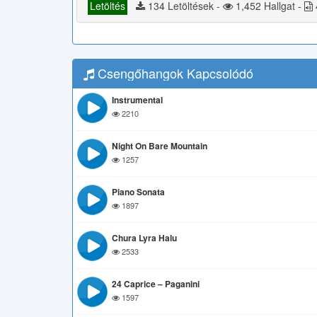
Letöltés
134 Letöltések -
1,452 Hallgat -
Csengőhangok Kapcsolódó
Instrumental
2210
Night On Bare Mountain
1257
Piano Sonata
1897
Chura Lyra Halu
2533
24 Caprice – Paganini
1597