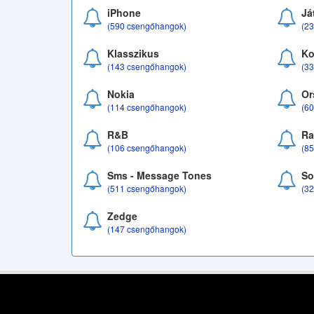
iPhone
Já
(590 csengőhangok)
(2
Klasszikus
Ko
(143 csengőhangok)
(3
Nokia
Or
(114 csengőhangok)
(6
R&B
Ra
(106 csengőhangok)
(8
Sms - Message Tones
So
(511 csengőhangok)
(3
Zedge
(147 csengőhangok)