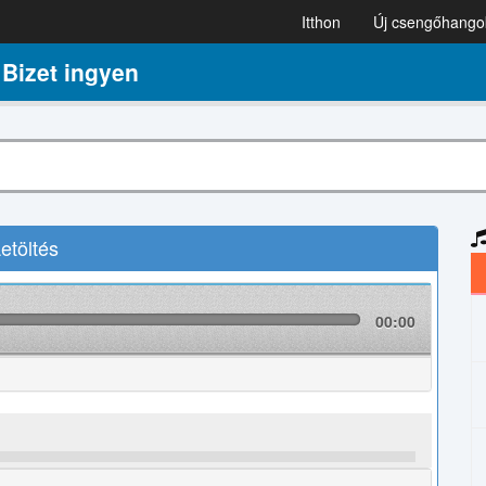
Itthon
Új csengőhango
Bizet ingyen
etöltés
00:00