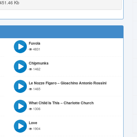
451.46 Kb
Fuvola
4831
Chipmunks
1462
Le Nozze Figaro – Gioachino Antonio Rossini
1465
What Child Is This – Charlotte Church
1306
Love
1904