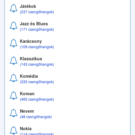
Játékok
(237 csengőhangok)
Jazz és Blues
(171 csengőhangok)
Karácsony
(109 csengőhangok)
Klasszikus
(143 csengőhangok)
Komédia
(335 csengőhangok)
Korean
(465 csengőhangok)
Nevem
(48 csengőhangok)
Nokia
(114 csengőhangok)