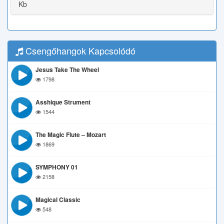
Kb
Csengőhangok Kapcsolódó
Jesus Take The Wheel
1798
Asshique Strument
1544
The Magic Flute – Mozart
1869
SYMPHONY 01
2158
Magical Classic
548