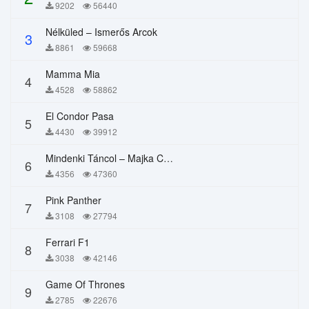
9202
56440
Nélküled – Ismerős Arcok
3
8861
59668
Mamma Mia
4
4528
58862
El Condor Pasa
5
4430
39912
Mindenki Táncol – Majka Curtis, Péter Majoros
6
4356
47360
Pink Panther
7
3108
27794
Ferrari F1
8
3038
42146
Game Of Thrones
9
2785
22676