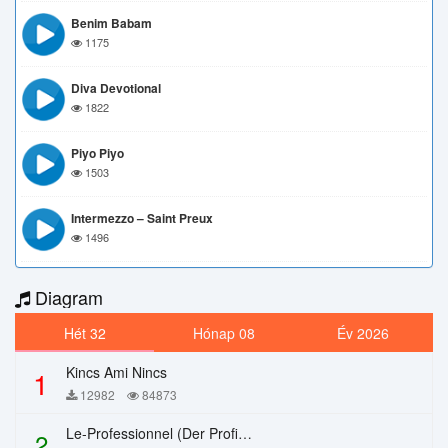
Benim Babam
1175
Diva Devotional
1822
Piyo Piyo
1503
Intermezzo – Saint Preux
1496
Diagram
Hét 32
Hónap 08
Év 2026
Kincs Ami Nincs
1
12982
84873
Le-Professionnel (Der Profi) – Chi Mai
2