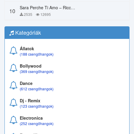
Sara Perche Ti Amo – Ricchi E Poveri
10
2535
12695
Kategóriák
Állatok
(188 csengőhangok)
Bollywood
(369 csengőhangok)
Dance
(612 csengőhangok)
Dj - Remix
(123 csengőhangok)
Electronica
(252 csengőhangok)