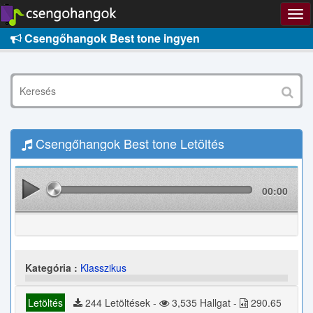
Csengőhangok Best tone ingyen
Csengőhangok Best tone Letöltés
00:00
Kategória :
Klasszikus
Letöltés
244 Letöltések -
3,535 Hallgat -
290.65