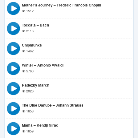
Mother’s Journey – Frederic Francois Chopin
1512
Toccata – Bach
2116
Chipmunks
1462
Winter – Antonio Vivaldi
5763
Radezky March
2026
The Blue Danube – Johann Strauss
1658
Mama – Kendji Girac
1659