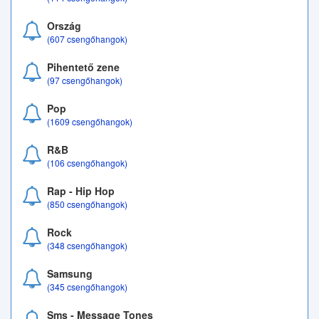
Ország
(607 csengőhangok)
Pihentető zene
(97 csengőhangok)
Pop
(1609 csengőhangok)
R&B
(106 csengőhangok)
Rap - Hip Hop
(850 csengőhangok)
Rock
(348 csengőhangok)
Samsung
(345 csengőhangok)
Sms - Message Tones