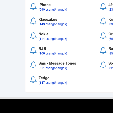
iPhone
Já
(590 csengőhangok)
(2
Klasszikus
Ko
(143 csengőhangok)
(3
Nokia
Or
(114 csengőhangok)
(6
R&B
Ra
(106 csengőhangok)
(8
Sms - Message Tones
So
(511 csengőhangok)
(3
Zedge
(147 csengőhangok)