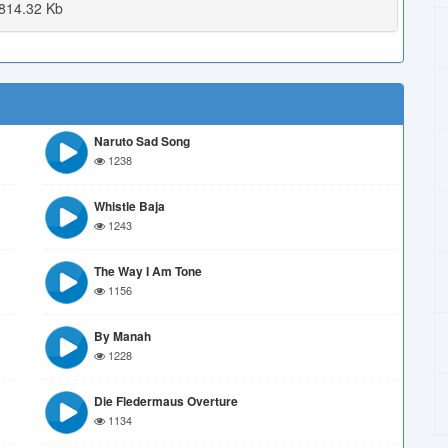
814.32 Kb
Naruto Sad Song
1238
Whistle Baja
1243
The Way I Am Tone
1156
By Manah
1228
Die Fledermaus Overture
1134