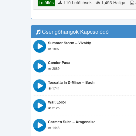
Letöltés
110 Letöltések -
1,493 Hallgat -
Csengőhangok Kapcsolódó
Summer Storm – Vivaldy
1897
Condor Pasa
2889
Toccatta In D-Minor – Bach
1744
Wait Loiloi
2125
Carmen Suite – Aragonaise
1443