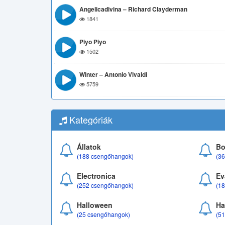
Angelicadivina – Richard Clayderman
1841
Piyo Piyo
1502
Winter – Antonio Vivaldi
5759
Kategóriák
Állatok
Bo
(188 csengőhangok)
(3
Electronica
Ev
(252 csengőhangok)
(1
Halloween
Ha
(25 csengőhangok)
(5