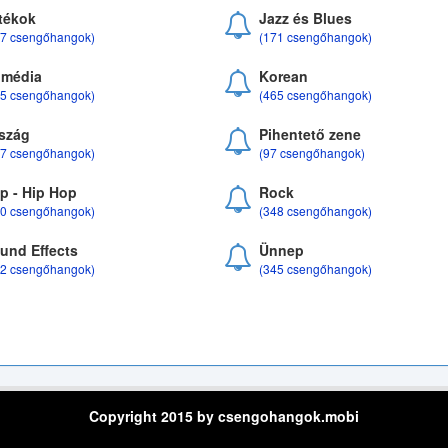
tékok
Jazz és Blues
37 csengőhangok)
(171 csengőhangok)
média
Korean
35 csengőhangok)
(465 csengőhangok)
szág
Pihentető zene
07 csengőhangok)
(97 csengőhangok)
p - Hip Hop
Rock
50 csengőhangok)
(348 csengőhangok)
und Effects
Ünnep
22 csengőhangok)
(345 csengőhangok)
Copyright 2015 by csengohangok.mobi