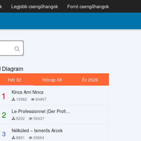
k
Legjobb csengőhangok
Forró csengőhangok
Diagram
Hét 32
Hónap 08
Év 2026
Kincs Ami Nincs
1
12982
84867
Le-Professionnel (Der Profi) – Chi Mai
2
9202
56437
Nélküled – Ismerős Arcok
3
8861
59664