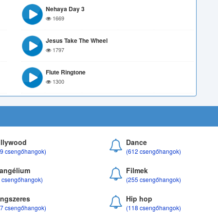
Nehaya Day 3
1669
Jesus Take The Wheel
1797
Flute Ringtone
1300
llywood
Dance
69 csengőhangok)
(612 csengőhangok)
angélium
Filmek
8 csengőhangok)
(255 csengőhangok)
ngszeres
Hip hop
17 csengőhangok)
(118 csengőhangok)