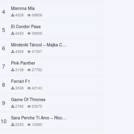
Mamma Mia
4
4528
58858
El Condor Pasa
5
4430
39908
Mindenki Táncol – Majka Curtis, Péter Majoros
6
4356
47357
Pink Panther
7
3108
27792
Ferrari F1
8
3038
42143
Game Of Thrones
9
2785
22675
Sara Perche Ti Amo – Ricchi E Poveri
10
2535
12690