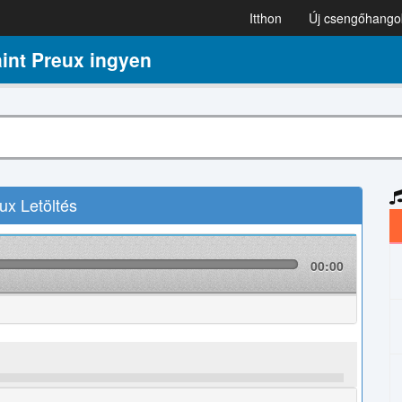
Itthon
Új csengőhango
int Preux ingyen
x Letöltés
00:00