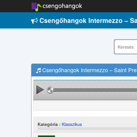
Csengőhangok Intermezzo – Sa
Csengőhangok Intermezzo – Saint Preu
Kategória :
Klasszikus