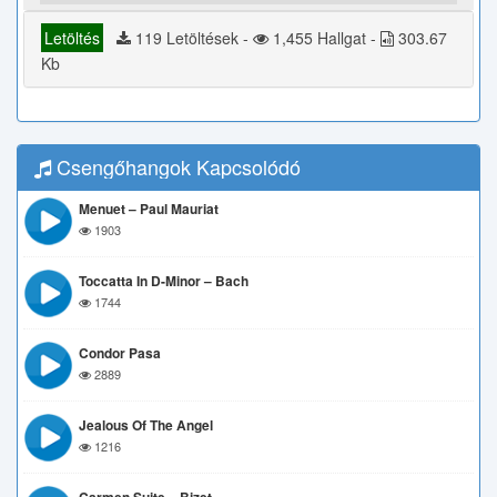
Letöltés
119 Letöltések -
1,455 Hallgat -
303.67
Kb
Csengőhangok Kapcsolódó
Menuet – Paul Mauriat
1903
Toccatta In D-Minor – Bach
1744
Condor Pasa
2889
Jealous Of The Angel
1216