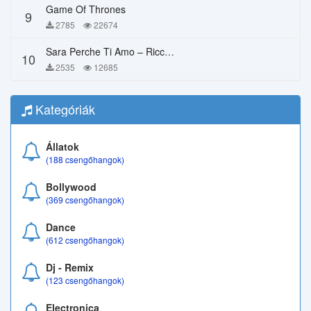
Game Of Thrones
9
2785
22674
Sara Perche Ti Amo – Ricchi E Poveri
10
2535
12685
Kategóriák
Állatok
(188 csengőhangok)
Bollywood
(369 csengőhangok)
Dance
(612 csengőhangok)
Dj - Remix
(123 csengőhangok)
Electronica