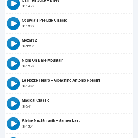
Carmen Suite – Bizet
1450
Octavia’s Prelude Classic
1396
Mozart 2
3212
Night On Bare Mountain
1256
Le Nozze Figaro – Gioachino Antonio Rossini
1462
Magical Classic
544
Kleine Nachtmusik – James Last
1304