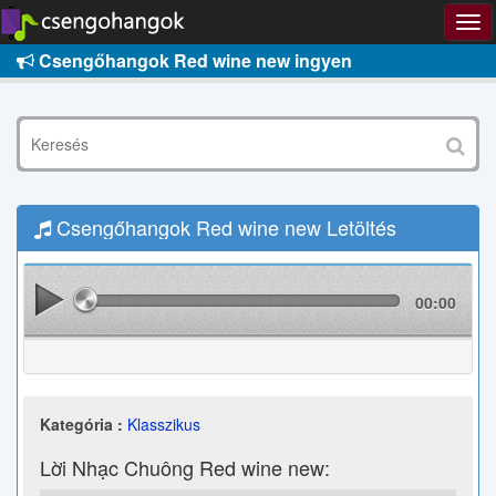
Csengőhangok Red wine new ingyen
Csengőhangok Red wine new Letöltés
00:00
Kategória :
Klasszikus
Lời Nhạc Chuông Red wine new: