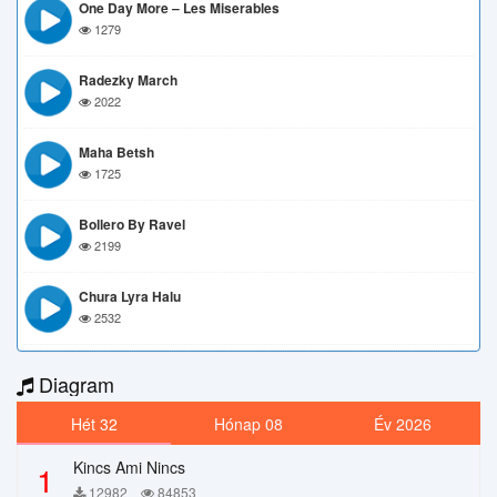
One Day More – Les Miserables
1279
Radezky March
2022
Maha Betsh
1725
Bollero By Ravel
2199
Chura Lyra Halu
2532
Diagram
Hét 32
Hónap 08
Év 2026
Kincs Ami Nincs
1
12982
84853