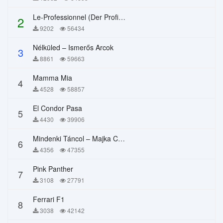
Le-Professionnel (Der Profi) – Chi Mai
2
9202
56434
Nélküled – Ismerős Arcok
3
8861
59663
Mamma Mia
4
4528
58857
El Condor Pasa
5
4430
39906
Mindenki Táncol – Majka Curtis, Péter Majoros
6
4356
47355
Pink Panther
7
3108
27791
Ferrari F1
8
3038
42142