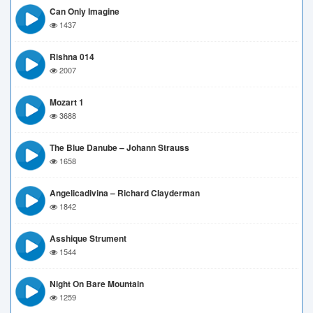
Can Only Imagine
1437
Rishna 014
2007
Mozart 1
3688
The Blue Danube – Johann Strauss
1658
Angelicadivina – Richard Clayderman
1842
Asshique Strument
1544
Night On Bare Mountain
1259