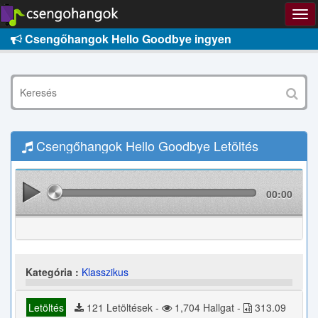
Csengőhangok Hello Goodbye ingyen
Csengőhangok Hello Goodbye Letöltés
00:00
Kategória :
Klasszikus
Letöltés
121 Letöltések -
1,704 Hallgat -
313.09