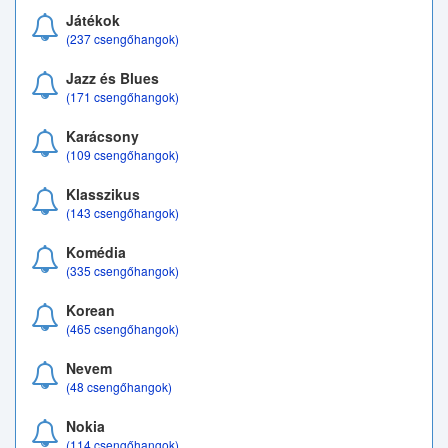
Játékok
(237 csengőhangok)
Jazz és Blues
(171 csengőhangok)
Karácsony
(109 csengőhangok)
Klasszikus
(143 csengőhangok)
Komédia
(335 csengőhangok)
Korean
(465 csengőhangok)
Nevem
(48 csengőhangok)
Nokia
(114 csengőhangok)