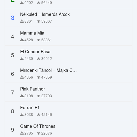
9202
56440
Nélküled – Ismerős Arcok
3
8861
59667
Mamma Mia
4
4528
58861
El Condor Pasa
5
4430
39912
Mindenki Táncol – Majka Curtis, Péter Majoros
6
4356
47359
Pink Panther
7
3108
27793
Ferrari F1
8
3038
42146
Game Of Thrones
9
2785
22676