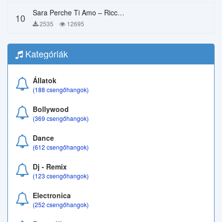
Sara Perche Ti Amo – Ricchi E Poveri
10
2535
12695
Kategóriák
Állatok
(188 csengőhangok)
Bollywood
(369 csengőhangok)
Dance
(612 csengőhangok)
Dj - Remix
(123 csengőhangok)
Electronica
(252 csengőhangok)