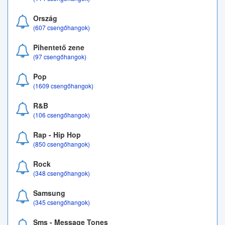
Ország
(607 csengőhangok)
Pihentető zene
(97 csengőhangok)
Pop
(1609 csengőhangok)
R&B
(106 csengőhangok)
Rap - Hip Hop
(850 csengőhangok)
Rock
(348 csengőhangok)
Samsung
(345 csengőhangok)
Sms - Message Tones