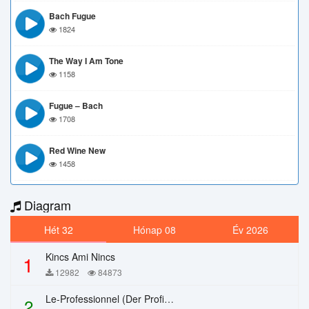
Bach Fugue
1824
The Way I Am Tone
1158
Fugue – Bach
1708
Red Wine New
1458
Diagram
Hét 32
Hónap 08
Év 2026
Kincs Ami Nincs
1
12982
84873
Le-Professionnel (Der Profi) – Chi Mai
2