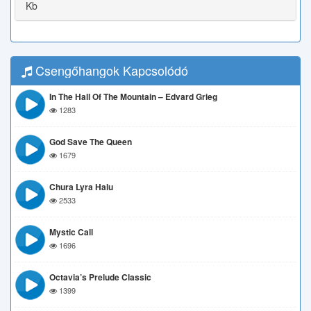
Kb
Csengőhangok Kapcsolódó
In The Hall Of The Mountain – Edvard Grieg
1283
God Save The Queen
1679
Chura Lyra Halu
2533
Mystic Call
1696
Octavia’s Prelude Classic
1399