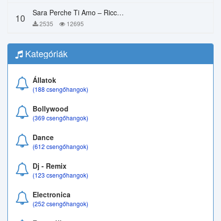
Sara Perche Ti Amo – Ricchi E Poveri
10
2535
12695
Kategóriák
Állatok
(188 csengőhangok)
Bollywood
(369 csengőhangok)
Dance
(612 csengőhangok)
Dj - Remix
(123 csengőhangok)
Electronica
(252 csengőhangok)