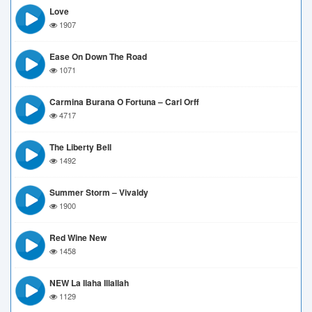
Love
1907
Ease On Down The Road
1071
Carmina Burana O Fortuna – Carl Orff
4717
The Liberty Bell
1492
Summer Storm – Vivaldy
1900
Red Wine New
1458
NEW La Ilaha Illallah
1129