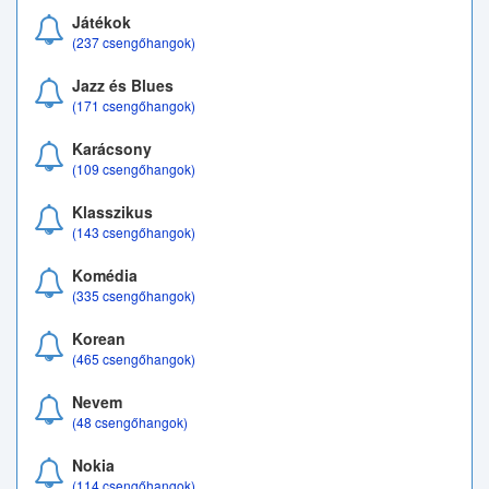
Játékok
(237 csengőhangok)
Jazz és Blues
(171 csengőhangok)
Karácsony
(109 csengőhangok)
Klasszikus
(143 csengőhangok)
Komédia
(335 csengőhangok)
Korean
(465 csengőhangok)
Nevem
(48 csengőhangok)
Nokia
(114 csengőhangok)