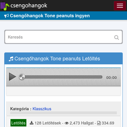
Csengőhangok Tone peanuts ingyen
Csengőhangok Tone peanuts Letöltés
00:00
Kategória :
Klasszikus
Letöltés
128 Letöltések -
2,473 Hallgat -
334.69