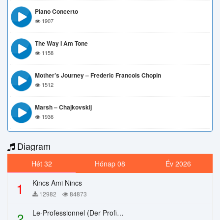
Piano Concerto
1907
The Way I Am Tone
1158
Mother’s Journey – Frederic Francois Chopin
1512
Marsh – Chajkovskij
1936
Diagram
Hét 32
Hónap 08
Év 2026
Kincs Ami Nincs
1
12982
84873
Le-Professionnel (Der Profi) – Chi Mai
2