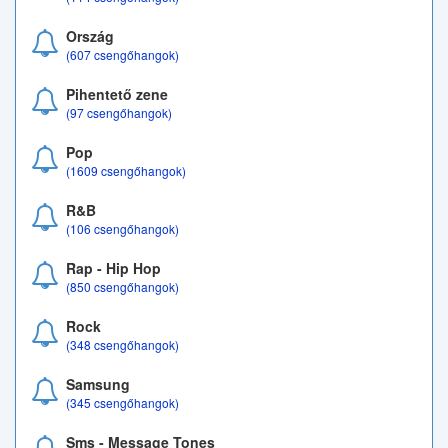
Ország
(607 csengőhangok)
Pihentető zene
(97 csengőhangok)
Pop
(1609 csengőhangok)
R&B
(106 csengőhangok)
Rap - Hip Hop
(850 csengőhangok)
Rock
(348 csengőhangok)
Samsung
(345 csengőhangok)
Sms - Message Tones