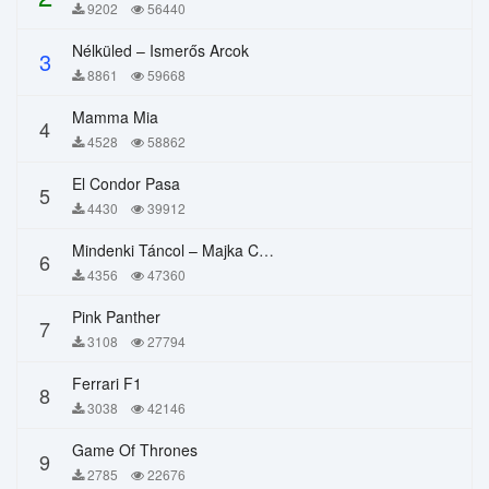
9202
56440
Nélküled – Ismerős Arcok
3
8861
59668
Mamma Mia
4
4528
58862
El Condor Pasa
5
4430
39912
Mindenki Táncol – Majka Curtis, Péter Majoros
6
4356
47360
Pink Panther
7
3108
27794
Ferrari F1
8
3038
42146
Game Of Thrones
9
2785
22676