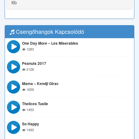
Kb
Csengőhangok Kapcsolódó
One Day More – Les Miserables
1283
Peanuts 2017
2128
Mama – Kendji Girac
1659
Thelices Tuslie
1453
So Happy
1493