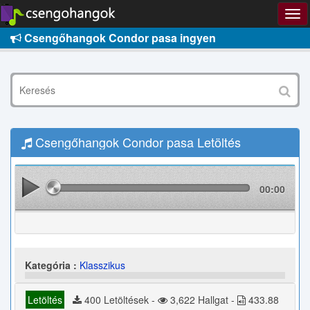
Csengőhangok Condor pasa ingyen
Csengőhangok Condor pasa Letöltés
00:00
Kategória :
Klasszikus
Letöltés
400 Letöltések -
3,622 Hallgat -
433.88