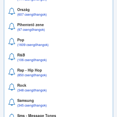
Ország
(607 csengőhangok)
Pihentető zene
(97 csengőhangok)
Pop
(1609 csengőhangok)
R&B
(106 csengőhangok)
Rap - Hip Hop
(850 csengőhangok)
Rock
(348 csengőhangok)
Samsung
(345 csengőhangok)
Sms - Message Tones