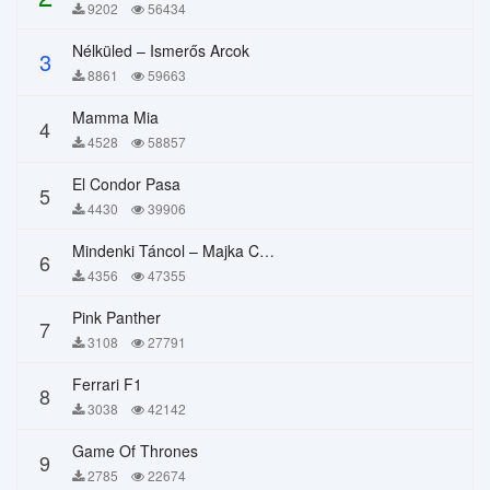
9202
56434
Nélküled – Ismerős Arcok
3
8861
59663
Mamma Mia
4
4528
58857
El Condor Pasa
5
4430
39906
Mindenki Táncol – Majka Curtis, Péter Majoros
6
4356
47355
Pink Panther
7
3108
27791
Ferrari F1
8
3038
42142
Game Of Thrones
9
2785
22674