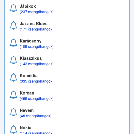
Játékok
(237 csengőhangok)
Jazz és Blues
(171 csengőhangok)
Karácsony
(109 csengőhangok)
Klasszikus
(143 csengőhangok)
Komédia
(335 csengőhangok)
Korean
(465 csengőhangok)
Nevem
(48 csengőhangok)
Nokia
(114 csengőhangok)