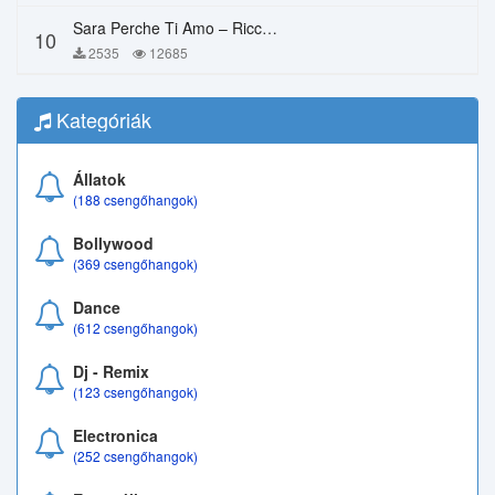
Sara Perche Ti Amo – Ricchi E Poveri
10
2535
12685
Kategóriák
Állatok
(188 csengőhangok)
Bollywood
(369 csengőhangok)
Dance
(612 csengőhangok)
Dj - Remix
(123 csengőhangok)
Electronica
(252 csengőhangok)