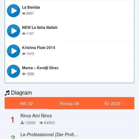
La Bamba
2631
NEW La Ilaha Illallah
1127
Krishna Flute 2014
1313
Mama – Kendji Girac
1656
Diagram
Hét 32
Hónap 08
Év 2026
Kincs Ami Nincs
1
12982
84853
Le-Professionnel (Der Profi) – Chi Mai
2