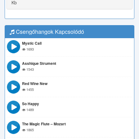
Kb
Csengőhangok Kapcsolódó
Mystic Call
1693
Asshique Strument
1543
Red Wine New
1455
So Happy
1489
The Magic Flute – Mozart
1865