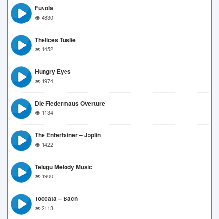
Fuvola
4830
Thelices Tuslie
1452
Hungry Eyes
1974
Die Fledermaus Overture
1134
The Entertainer – Joplin
1422
Telugu Melody Music
1900
Toccata – Bach
2113