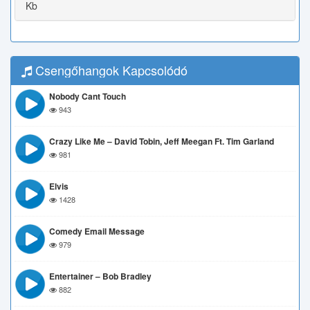
Kb
Csengőhangok Kapcsolódó
Nobody Cant Touch
943
Crazy Like Me – David Tobin, Jeff Meegan Ft. Tim Garland
981
Elvis
1428
Comedy Email Message
979
Entertainer – Bob Bradley
882