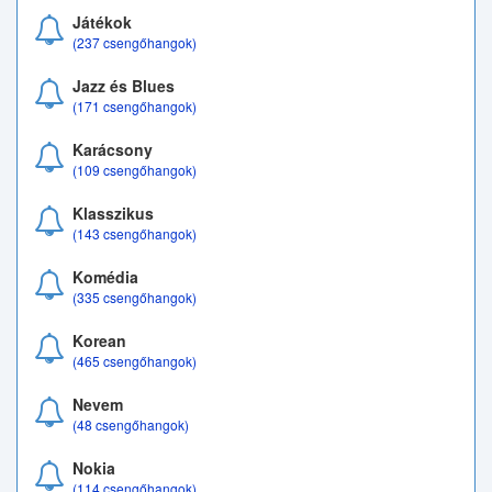
Játékok
(237 csengőhangok)
Jazz és Blues
(171 csengőhangok)
Karácsony
(109 csengőhangok)
Klasszikus
(143 csengőhangok)
Komédia
(335 csengőhangok)
Korean
(465 csengőhangok)
Nevem
(48 csengőhangok)
Nokia
(114 csengőhangok)