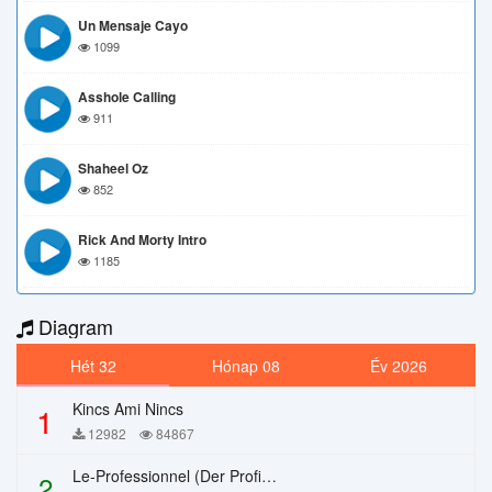
Un Mensaje Cayo
1099
Asshole Calling
911
Shaheel Oz
852
Rick And Morty Intro
1185
Diagram
Hét 32
Hónap 08
Év 2026
Kincs Ami Nincs
1
12982
84867
Le-Professionnel (Der Profi) – Chi Mai
2