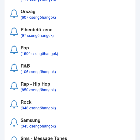
Ország
(607 csengőhangok)
Pihentető zene
(97 csengőhangok)
Pop
(1609 csengőhangok)
R&B
(106 csengőhangok)
Rap - Hip Hop
(850 csengőhangok)
Rock
(348 csengőhangok)
Samsung
(345 csengőhangok)
Sms - Message Tones