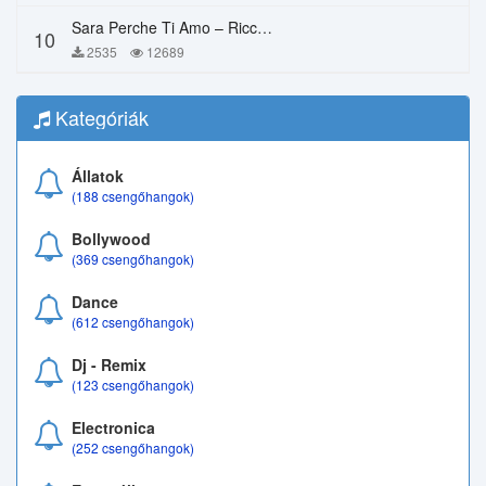
Sara Perche Ti Amo – Ricchi E Poveri
10
2535
12689
Kategóriák
Állatok
(188 csengőhangok)
Bollywood
(369 csengőhangok)
Dance
(612 csengőhangok)
Dj - Remix
(123 csengőhangok)
Electronica
(252 csengőhangok)