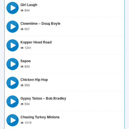
Girl Laugh
844
Clowntime – Doug Boyle
907
Kopper Head Road
1241
Sapos
834
Chicken Hip Hop
959
Gypsy Tattoo – Bob Bradley
934
Chasing Turkey Minions
1019