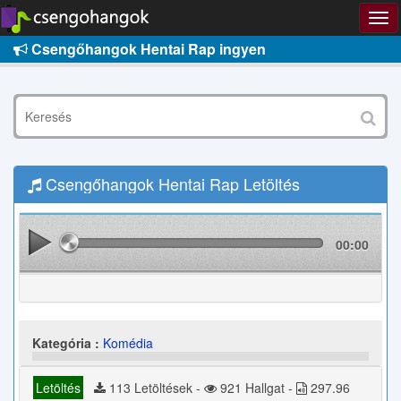
Csengőhangok Hentai Rap ingyen
Csengőhangok Hentai Rap Letöltés
00:00
Kategória :
Komédia
Letöltés
113 Letöltések -
921 Hallgat -
297.96