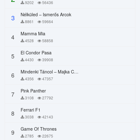
9202
56436
Nélküled – Ismerős Arcok
3
8861
59664
Mamma Mia
4
4528
58858
El Condor Pasa
5
4430
39908
Mindenki Táncol – Majka Curtis, Péter Majoros
6
4356
47357
Pink Panther
7
3108
27792
Ferrari F1
8
3038
42143
Game Of Thrones
9
2785
22675