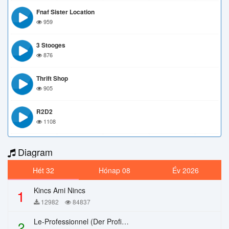
Fnaf Sister Location
959
3 Stooges
876
Thrift Shop
905
R2D2
1108
Diagram
Hét 32
Hónap 08
Év 2026
Kincs Ami Nincs
1
12982
84837
Le-Professionnel (Der Profi) – Chi Mai
2