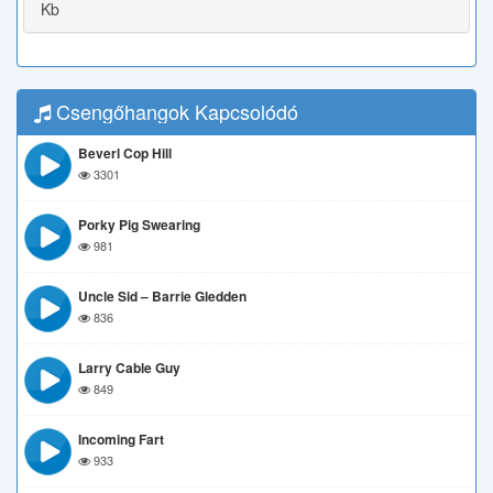
Kb
Csengőhangok Kapcsolódó
Beverl Cop Hill
3301
Porky Pig Swearing
981
Uncle Sid – Barrie Gledden
836
Larry Cable Guy
849
Incoming Fart
933