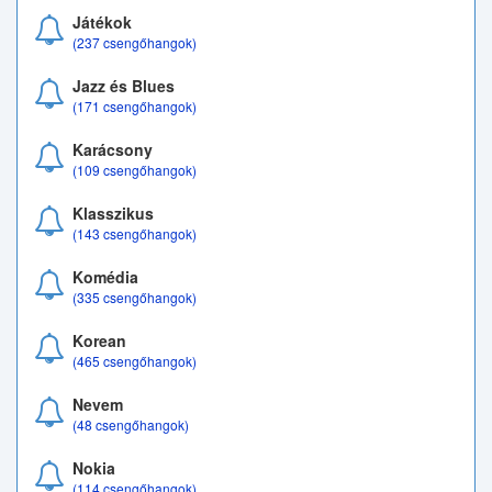
Játékok
(237 csengőhangok)
Jazz és Blues
(171 csengőhangok)
Karácsony
(109 csengőhangok)
Klasszikus
(143 csengőhangok)
Komédia
(335 csengőhangok)
Korean
(465 csengőhangok)
Nevem
(48 csengőhangok)
Nokia
(114 csengőhangok)