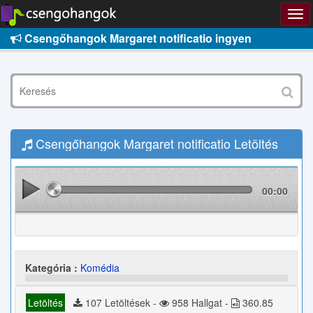
Csengőhangok Margaret notificatio ingyen
Csengőhangok Margaret notificatio Letöltés
00:00
Kategória :
Komédia
Letöltés
107 Letöltések -
958 Hallgat -
360.85