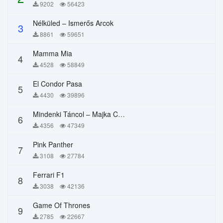
9202
56423
Nélküled – Ismerős Arcok
3
8861
59651
Mamma Mia
4
4528
58849
El Condor Pasa
5
4430
39896
Mindenki Táncol – Majka Curtis, Péter Majoros
6
4356
47349
Pink Panther
7
3108
27784
Ferrari F1
8
3038
42136
Game Of Thrones
9
2785
22667