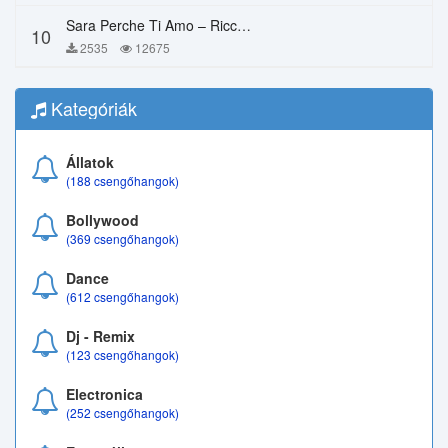
Sara Perche Ti Amo – Ricchi E Poveri
10
2535
12675
Kategóriák
Állatok
(188 csengőhangok)
Bollywood
(369 csengőhangok)
Dance
(612 csengőhangok)
Dj - Remix
(123 csengőhangok)
Electronica
(252 csengőhangok)