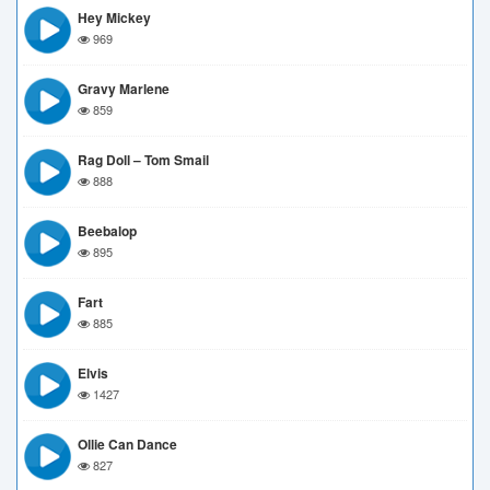
Hey Mickey
969
Gravy Marlene
859
Rag Doll – Tom Smail
888
Beebalop
895
Fart
885
Elvis
1427
Ollie Can Dance
827