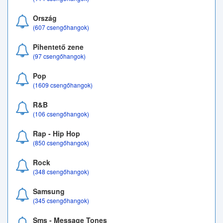
Ország
(607 csengőhangok)
Pihentető zene
(97 csengőhangok)
Pop
(1609 csengőhangok)
R&B
(106 csengőhangok)
Rap - Hip Hop
(850 csengőhangok)
Rock
(348 csengőhangok)
Samsung
(345 csengőhangok)
Sms - Message Tones