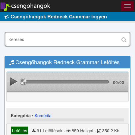
Csengőhangok Redneck Grammar ingyen
Csengőhangok Redneck Grammar Letöltés
00:00
Kategória :
Komédia
Letöltés
91 Letöltések -
859 Hallgat -
350.2 Kb