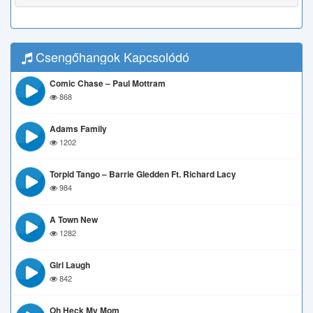
Csengőhangok Kapcsolódó
Comic Chase – Paul Mottram
868
Adams Family
1202
Torpid Tango – Barrie Gledden Ft. Richard Lacy
984
A Town New
1282
Girl Laugh
842
Oh Heck My Mom