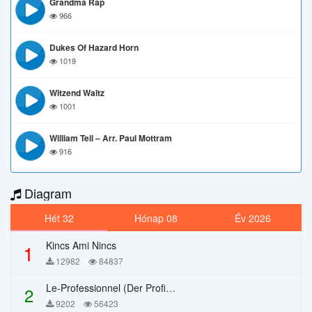
Grandma Rap
966
Dukes Of Hazard Horn
1019
Witzend Waltz
1001
William Tell – Arr. Paul Mottram
916
Diagram
Hét 32
Hónap 08
Év 2026
Kincs Ami Nincs
1
12982
84837
Le-Professionnel (Der Profi) – Chi Mai
2
9202
56423