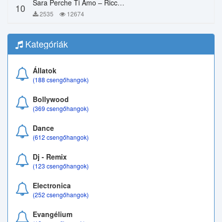
Sara Perche Ti Amo – Ricchi E Poveri
10
2535
12674
Kategóriák
Állatok
(188 csengőhangok)
Bollywood
(369 csengőhangok)
Dance
(612 csengőhangok)
Dj - Remix
(123 csengőhangok)
Electronica
(252 csengőhangok)
Evangélium