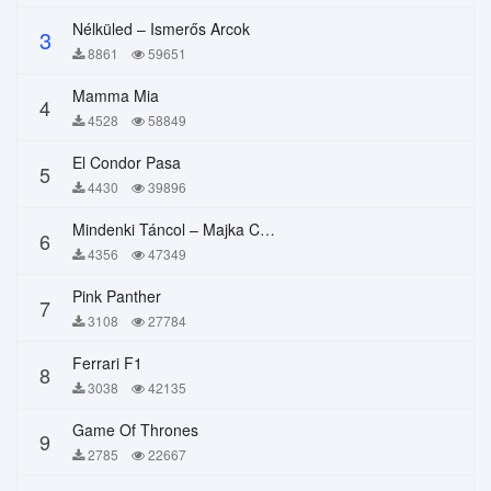
Nélküled – Ismerős Arcok
3
8861
59651
Mamma Mia
4
4528
58849
El Condor Pasa
5
4430
39896
Mindenki Táncol – Majka Curtis, Péter Majoros
6
4356
47349
Pink Panther
7
3108
27784
Ferrari F1
8
3038
42135
Game Of Thrones
9
2785
22667