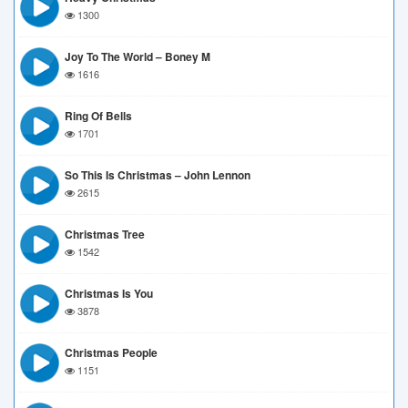
1300
Joy To The World – Boney M
1616
Ring Of Bells
1701
So This Is Christmas – John Lennon
2615
Christmas Tree
1542
Christmas Is You
3878
Christmas People
1151