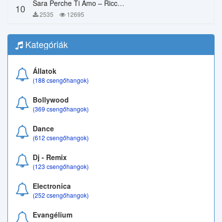
Sara Perche Ti Amo – Ricchi E Poveri
10
2535
12695
Kategóriák
Állatok
(188 csengőhangok)
Bollywood
(369 csengőhangok)
Dance
(612 csengőhangok)
Dj - Remix
(123 csengőhangok)
Electronica
(252 csengőhangok)
Evangélium