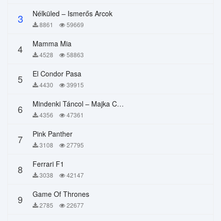
Nélküled – Ismerős Arcok
3
8861
59669
Mamma Mia
4
4528
58863
El Condor Pasa
5
4430
39915
Mindenki Táncol – Majka Curtis, Péter Majoros
6
4356
47361
Pink Panther
7
3108
27795
Ferrari F1
8
3038
42147
Game Of Thrones
9
2785
22677