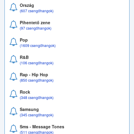
Ország
(607 csengőhangok)
Pihentető zene
(97 csengőhangok)
Pop
(1609 csengőhangok)
R&B
(106 csengőhangok)
Rap - Hip Hop
(850 csengőhangok)
Rock
(348 csengőhangok)
Samsung
(345 csengőhangok)
Sms - Message Tones
(511 csengőhangok)