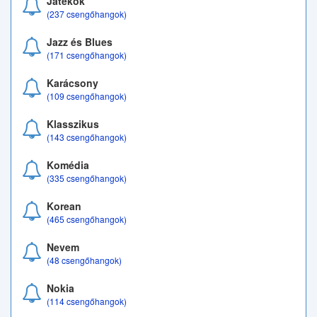
Játékok
(237 csengőhangok)
Jazz és Blues
(171 csengőhangok)
Karácsony
(109 csengőhangok)
Klasszikus
(143 csengőhangok)
Komédia
(335 csengőhangok)
Korean
(465 csengőhangok)
Nevem
(48 csengőhangok)
Nokia
(114 csengőhangok)