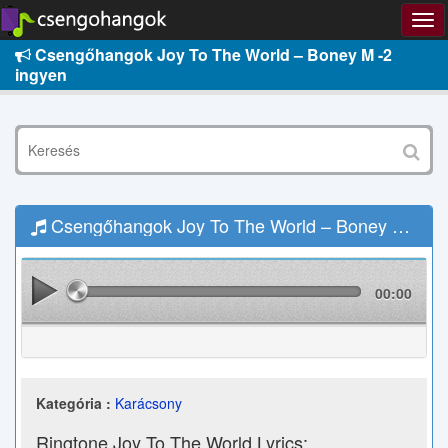
Csengőhangok Joy To The World – Boney M -2
ingyen
Csengőhangok Joy To The World – Boney M -2 Letöltés
00:00
Kategória :
Karácsony
Ringtone Joy To The World Lyrics: