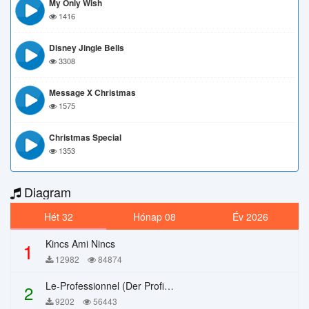
My Only Wish
1416
Disney Jingle Bells
3308
Message X Christmas
1575
Christmas Special
1353
Diagram
Hét 32
Hónap 08
Év 2026
Kincs Ami Nincs
1
12982
84874
Le-Professionnel (Der Profi) – Chi Mai
2
9202
56443