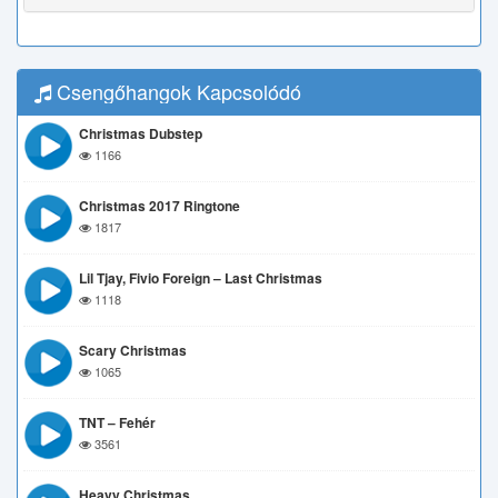
Csengőhangok Kapcsolódó
Christmas Dubstep
1166
Christmas 2017 Ringtone
1817
Lil Tjay, Fivio Foreign – Last Christmas
1118
Scary Christmas
1065
TNT – Fehér
3561
Heavy Christmas