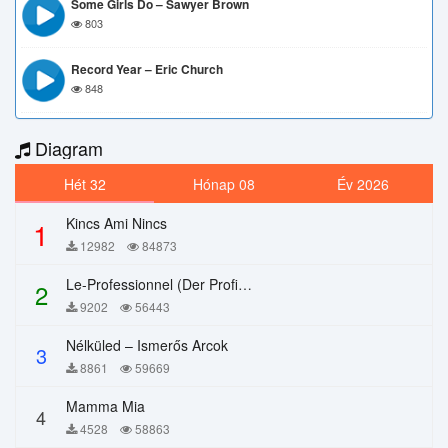
Some Girls Do – Sawyer Brown
803
Record Year – Eric Church
848
Diagram
Hét 32
Hónap 08
Év 2026
Kincs Ami Nincs
1
12982
84873
Le-Professionnel (Der Profi) – Chi Mai
2
9202
56443
Nélküled – Ismerős Arcok
3
8861
59669
Mamma Mia
4
4528
58863