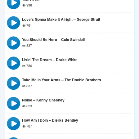
996
Love’s Gonna Make It Alright – George Strait
761
You Should Be Here – Cole Swindell
837
Livin’ The Dream – Drake White
786
Take Me In Your Arms – The Doobie Brothers
837
Noise – Kenny Chesney
823
How Am I Doin – Dierks Bentley
787