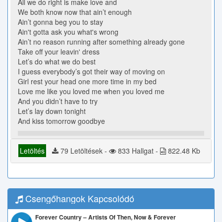
All we do right is make love and
We both know now that ain’t enough
Ain’t gonna beg you to stay
Ain't gotta ask you what's wrong
Ain’t no reason running after something already gone
Take off your leavin' dress
Let’s do what we do best
I guess everybody’s got their way of moving on
Girl rest your head one more time in my bed
Love me like you loved me when you loved me
And you didn’t have to try
Let’s lay down tonight
And kiss tomorrow goodbye
Letöltés
79 Letöltések -
833 Hallgat -
822.48 Kb
Csengőhangok Kapcsolódó
Forever Country – Artists Of Then, Now & Forever