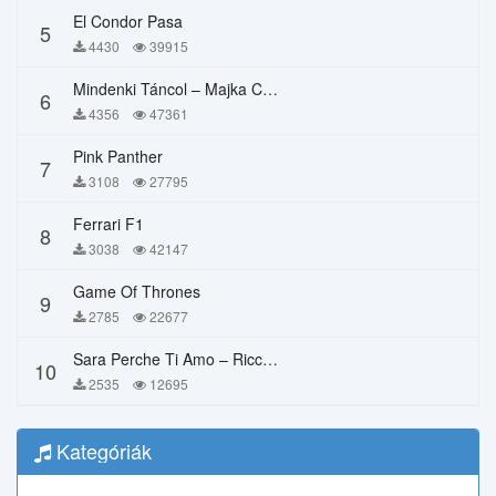
El Condor Pasa
5
4430
39915
Mindenki Táncol – Majka Curtis, Péter Majoros
6
4356
47361
Pink Panther
7
3108
27795
Ferrari F1
8
3038
42147
Game Of Thrones
9
2785
22677
Sara Perche Ti Amo – Ricchi E Poveri
10
2535
12695
Kategóriák