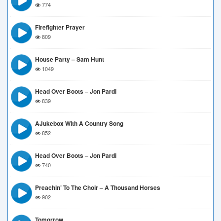
774
Firefighter Prayer
809
House Party – Sam Hunt
1049
Head Over Boots – Jon Pardi
839
AJukebox With A Country Song
852
Head Over Boots – Jon Pardi
740
Preachin’ To The Choir – A Thousand Horses
902
Tomorrow