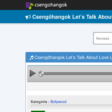
Csengőhangok Let’s Talk Abou
Csengőhangok Let’s Talk About Love L
Kategória :
Bollywood