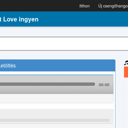
Itthon
Új csengőhango
t Love ingyen
etöltés
00:00