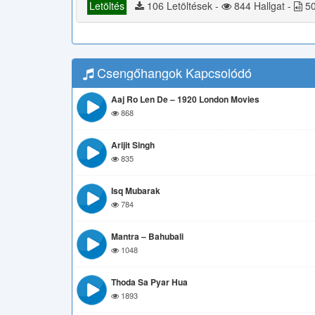
Letöltés
106 Letöltések -
844 Hallgat -
50
Csengőhangok Kapcsolódó
Aaj Ro Len De – 1920 London Movies
868
Arijit Singh
835
Isq Mubarak
784
Mantra – Bahubali
1048
Thoda Sa Pyar Hua
1893