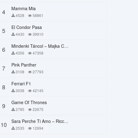
Mamma Mia
4
4528
58861
El Condor Pasa
5
4430
39910
Mindenki Táncol – Majka Curtis, Péter Majoros
6
4356
47358
Pink Panther
7
3108
27793
Ferrari F1
8
3038
42145
Game Of Thrones
9
2785
22675
Sara Perche Ti Amo – Ricchi E Poveri
10
2535
12694