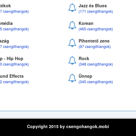
tékok
Jazz és Blues
37 csengőhangok)
(171 csengőhangok)
média
Korean
35 csengőhangok)
(465 csengőhangok)
szág
Pihentető zene
07 csengőhangok)
(97 csengőhangok)
p - Hip Hop
Rock
50 csengőhangok)
(348 csengőhangok)
und Effects
Ünnep
22 csengőhangok)
(345 csengőhangok)
Copyright 2015 by csengohangok.mobi