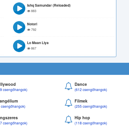
Ishq Samundar (Reloaded)
883
Notori
792
Lo Maan Liya
867
llywood
Dance
69 csengőhangok)
(612 csengőhangok)
angélium
Filmek
8 csengőhangok)
(255 csengőhangok)
ngszeres
Hip hop
17 csengőhangok)
(118 csengőhangok)