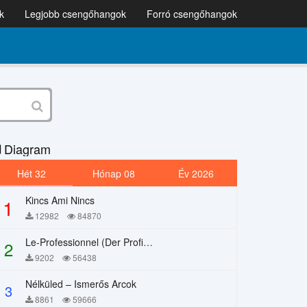
k
Legjobb csengőhangok
Forró csengőhangok
Diagram
Hét 32
Hónap 08
Év 2026
Kincs Ami Nincs
1
12982
84870
Le-Professionnel (Der Profi) – Chi Mai
2
9202
56438
Nélküled – Ismerős Arcok
3
8861
59666