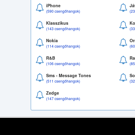
iPhone
Já
(590 csengőhangok)
(2
Klasszikus
Ko
(143 csengőhangok)
(3
Nokia
Or
(114 csengőhangok)
(6
R&B
Ra
(106 csengőhangok)
(8
Sms - Message Tones
So
(511 csengőhangok)
(3
Zedge
(147 csengőhangok)