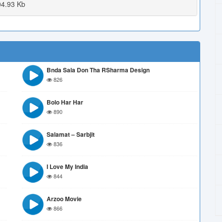
4.93 Kb
Bnda Sala Don Tha RSharma Design
826
Bolo Har Har
890
Salamat – Sarbjit
836
I Love My India
844
Arzoo Movie
866