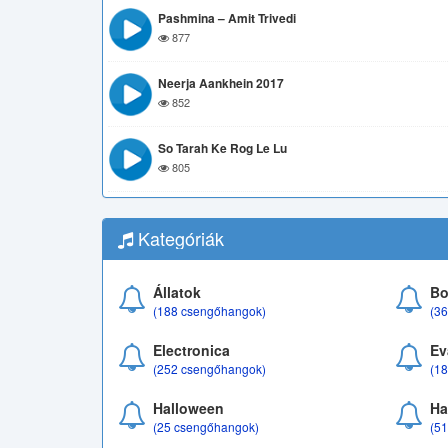
Pashmina – Amit Trivedi
877
Neerja Aankhein 2017
852
So Tarah Ke Rog Le Lu
805
Kategóriák
Állatok
Bo
(188 csengőhangok)
(3
Electronica
Ev
(252 csengőhangok)
(1
Halloween
Ha
(25 csengőhangok)
(5