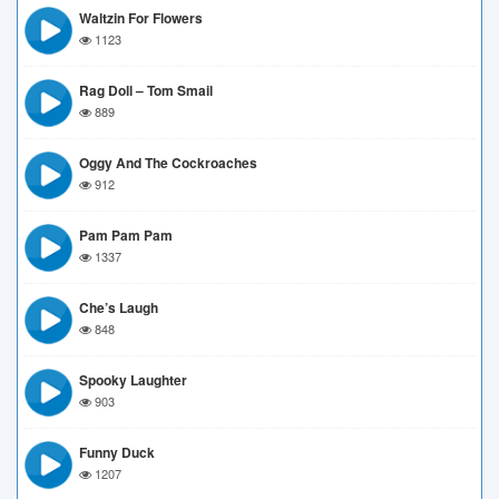
Waltzin For Flowers
1123
Rag Doll – Tom Smail
889
Oggy And The Cockroaches
912
Pam Pam Pam
1337
Che’s Laugh
848
Spooky Laughter
903
Funny Duck
1207