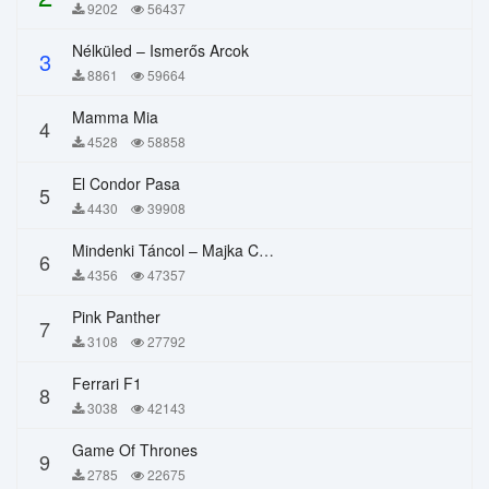
9202
56437
Nélküled – Ismerős Arcok
3
8861
59664
Mamma Mia
4
4528
58858
El Condor Pasa
5
4430
39908
Mindenki Táncol – Majka Curtis, Péter Majoros
6
4356
47357
Pink Panther
7
3108
27792
Ferrari F1
8
3038
42143
Game Of Thrones
9
2785
22675