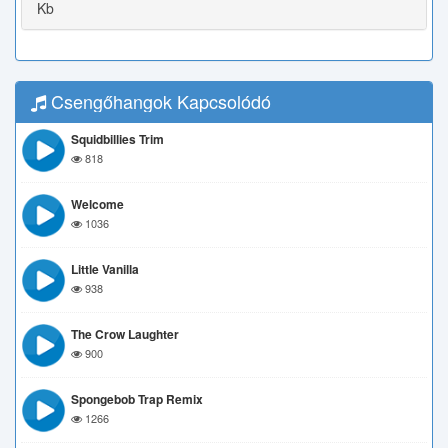
Kb
Csengőhangok Kapcsolódó
Squidbillies Trim
818
Welcome
1036
Little Vanilla
938
The Crow Laughter
900
Spongebob Trap Remix
1266