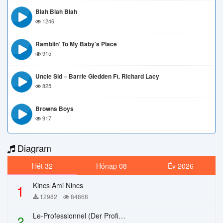
Blah Blah Blah
1246
Ramblin’ To My Baby’s Place
915
Uncle Sid – Barrie Gledden Ft. Richard Lacy
825
Browns Boys
917
Diagram
Hét 32
Hónap 08
Év 2026
Kincs Ami Nincs
1
12982
84868
Le-Professionnel (Der Profi) – Chi Mai
2