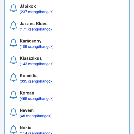
Játékok
(237 csengőhangok)
Jazz és Blues
(171 csengőhangok)
Karácsony
(109 csengőhangok)
Klasszikus
(143 csengőhangok)
Komédia
(335 csengőhangok)
Korean
(465 csengőhangok)
Nevem
(48 csengőhangok)
Nokia
(114 csengőhangok)