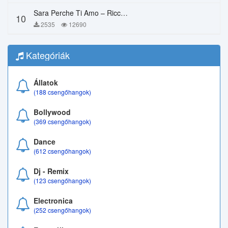
Sara Perche Ti Amo – Ricchi E Poveri
10
2535
12690
Kategóriák
Állatok
(188 csengőhangok)
Bollywood
(369 csengőhangok)
Dance
(612 csengőhangok)
Dj - Remix
(123 csengőhangok)
Electronica
(252 csengőhangok)