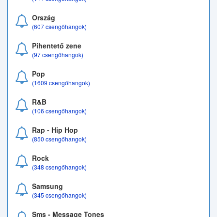
Ország
(607 csengőhangok)
Pihentető zene
(97 csengőhangok)
Pop
(1609 csengőhangok)
R&B
(106 csengőhangok)
Rap - Hip Hop
(850 csengőhangok)
Rock
(348 csengőhangok)
Samsung
(345 csengőhangok)
Sms - Message Tones