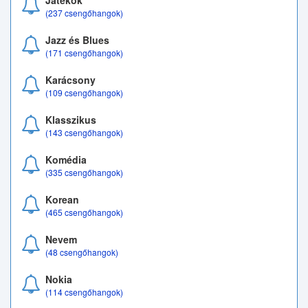
Játékok
(237 csengőhangok)
Jazz és Blues
(171 csengőhangok)
Karácsony
(109 csengőhangok)
Klasszikus
(143 csengőhangok)
Komédia
(335 csengőhangok)
Korean
(465 csengőhangok)
Nevem
(48 csengőhangok)
Nokia
(114 csengőhangok)