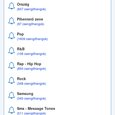
Ország
(607 csengőhangok)
Pihentető zene
(97 csengőhangok)
Pop
(1609 csengőhangok)
R&B
(106 csengőhangok)
Rap - Hip Hop
(850 csengőhangok)
Rock
(348 csengőhangok)
Samsung
(345 csengőhangok)
Sms - Message Tones
(511 csengőhangok)