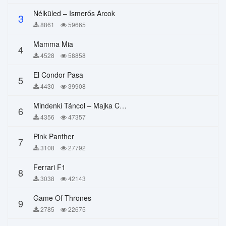
Nélküled – Ismerős Arcok
3
8861
59665
Mamma Mia
4
4528
58858
El Condor Pasa
5
4430
39908
Mindenki Táncol – Majka Curtis, Péter Majoros
6
4356
47357
Pink Panther
7
3108
27792
Ferrari F1
8
3038
42143
Game Of Thrones
9
2785
22675