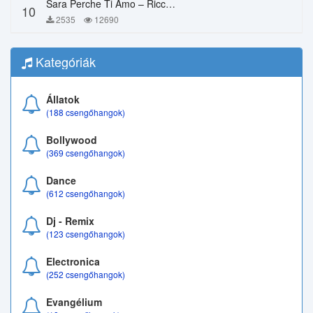
Sara Perche Ti Amo – Ricchi E Poveri
10
2535
12690
Kategóriák
Állatok
(188 csengőhangok)
Bollywood
(369 csengőhangok)
Dance
(612 csengőhangok)
Dj - Remix
(123 csengőhangok)
Electronica
(252 csengőhangok)
Evangélium