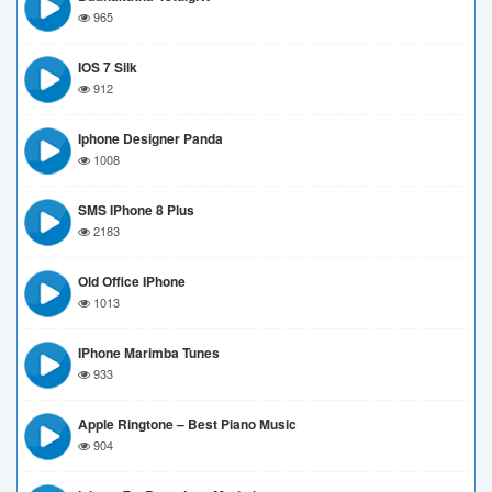
965
IOS 7 Silk
912
Iphone Designer Panda
1008
SMS IPhone 8 Plus
2183
Old Office IPhone
1013
IPhone Marimba Tunes
933
Apple Ringtone – Best Piano Music
904