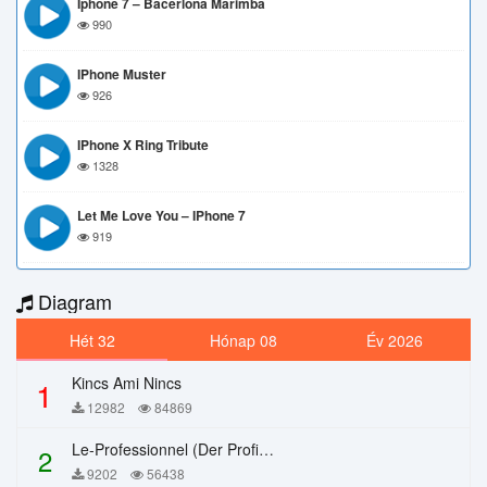
Iphone 7 – Bacerlona Marimba
990
IPhone Muster
926
IPhone X Ring Tribute
1328
Let Me Love You – IPhone 7
919
Diagram
Hét 32
Hónap 08
Év 2026
Kincs Ami Nincs
1
12982
84869
Le-Professionnel (Der Profi) – Chi Mai
2
9202
56438