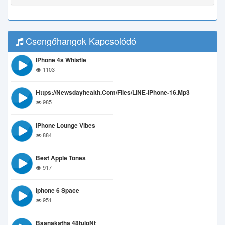
Csengőhangok Kapcsolódó
IPhone 4s Whistle
1103
Https://newsdayhealth.com/files/LINE-IPhone-16.mp3
985
IPhone Lounge Vibes
884
Best Apple Tones
917
Iphone 6 Space
951
Baanakatha 48tulgNt