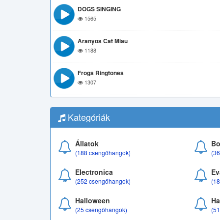
DOGS SINGING
1565
Aranyos Cat Miau
1188
Frogs Ringtones
1307
Kategóriák
Állatok
Bo
(188 csengőhangok)
(3
Electronica
Ev
(252 csengőhangok)
(1
Halloween
Ha
(25 csengőhangok)
(5