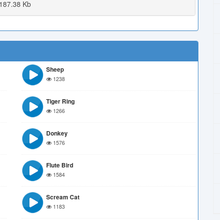
187.38 Kb
Sheep
1238
Tiger Ring
1266
Donkey
1576
Flute Bird
1584
Scream Cat
1183