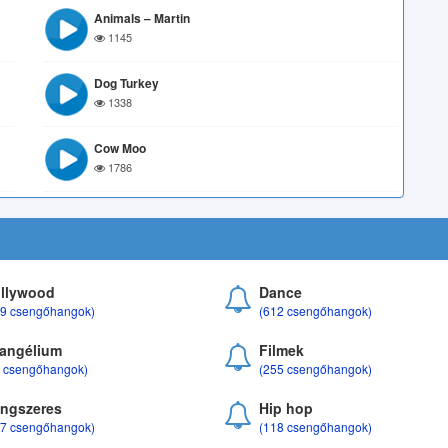
Animals – Martin
1145
Dog Turkey
1338
Cow Moo
1786
llywood
Dance
69 csengőhangok)
(612 csengőhangok)
angélium
Filmek
8 csengőhangok)
(255 csengőhangok)
ngszeres
Hip hop
17 csengőhangok)
(118 csengőhangok)