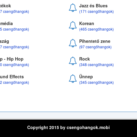
tékok
Jazz és Blues
37 csengőhangok)
(171 csengőhangok)
média
Korean
35 csengőhangok)
(465 csengőhangok)
szág
Pihentető zene
07 csengőhangok)
(97 csengőhangok)
p - Hip Hop
Rock
50 csengőhangok)
(348 csengőhangok)
und Effects
Ünnep
22 csengőhangok)
(345 csengőhangok)
Copyright 2015 by csengohangok.mobi