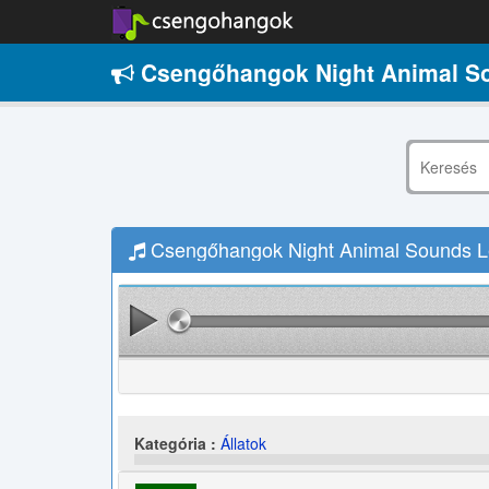
Csengőhangok Night Animal S
Csengőhangok Night Animal Sounds Le
Kategória :
Állatok