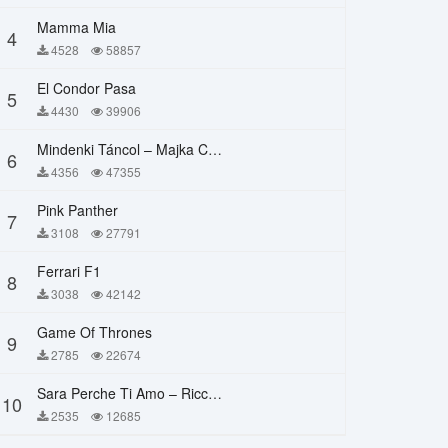
Mamma Mia
4
4528
58857
El Condor Pasa
5
4430
39906
Mindenki Táncol – Majka Curtis, Péter Majoros
6
4356
47355
Pink Panther
7
3108
27791
Ferrari F1
8
3038
42142
Game Of Thrones
9
2785
22674
Sara Perche Ti Amo – Ricchi E Poveri
10
2535
12685