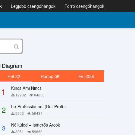
k
Legjobb csengőhangok
Forró csengőhangok
Diagram
Hét 32
Hónap 08
Év 2026
Kincs Ami Nincs
1
12982
84853
Le-Professionnel (Der Profi) – Chi Mai
2
9202
56434
Nélküled – Ismerős Arcok
3
8861
59663