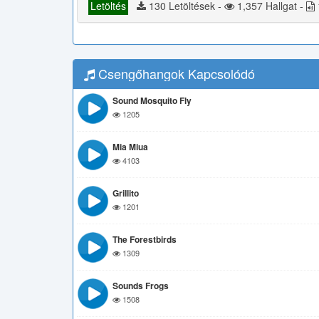
Letöltés
130 Letöltések -
1,357 Hallgat -
Csengőhangok Kapcsolódó
Sound Mosquito Fly
1205
Mia Miua
4103
Grillito
1201
The Forestbirds
1309
Sounds Frogs
1508