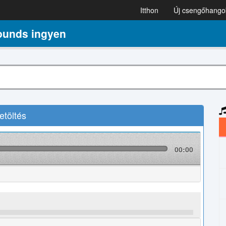
Itthon
Új csengőhango
ounds ingyen
töltés
00:00