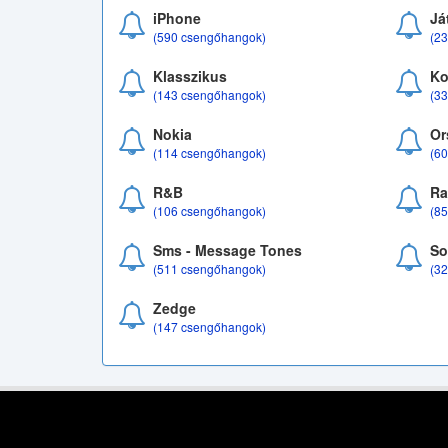
iPhone
Já
(590 csengőhangok)
(2
Klasszikus
Ko
(143 csengőhangok)
(3
Nokia
Or
(114 csengőhangok)
(6
R&B
Ra
(106 csengőhangok)
(8
Sms - Message Tones
So
(511 csengőhangok)
(3
Zedge
(147 csengőhangok)