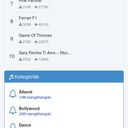
Pink Panther
7
3108
27792
Ferrari F1
8
3038
42143
Game Of Thrones
9
2785
22675
Sara Perche Ti Amo – Ricchi E Poveri
10
2535
12693
Kategóriák
Állatok
(188 csengőhangok)
Bollywood
(369 csengőhangok)
Dance