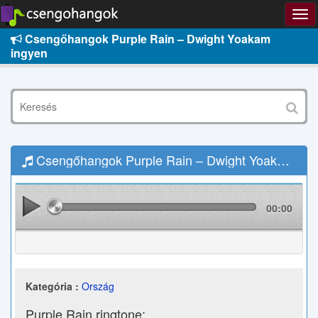
Csengőhangok Purple Rain – Dwight Yoakam
ingyen
Csengőhangok Purple Rain – Dwight Yoakam Letöltés
00:00
Kategória :
Ország
Purple Rain ringtone: