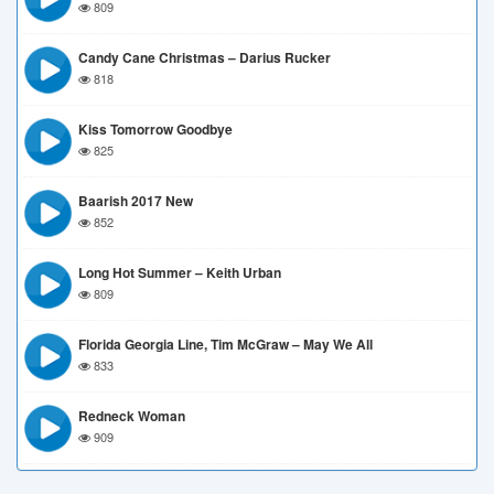
809
Candy Cane Christmas – Darius Rucker
818
Kiss Tomorrow Goodbye
825
Baarish 2017 New
852
Long Hot Summer – Keith Urban
809
Florida Georgia Line, Tim McGraw – May We All
833
Redneck Woman
909