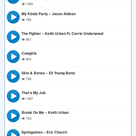
1060
My Kinda Party – Jason Aldean
785
The Fighter – Keith Urban Ft. Carrie Underwood
867
Cowgirls
805
Skin & Bones – Eli Young Band
786
That’s My Job
1387
Break On Me – Keith Urban
783
Springsteen – Eric Church