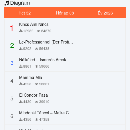
Diagram
Hét 32
Hónap 08
Év 2026
Kincs Ami Nincs
1
12982
84870
Le-Professionnel (Der Profi) – Chi Mai
2
9202
56438
Nélküled – Ismerős Arcok
3
8861
59666
Mamma Mia
4
4528
58861
El Condor Pasa
5
4430
39910
Mindenki Táncol – Majka Curtis, Péter Majoros
6
4356
47358