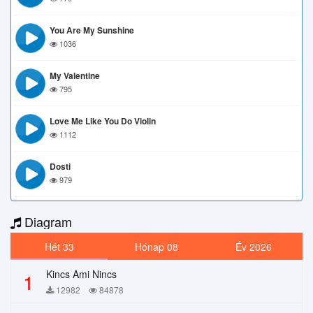
You Are My Sunshine
1036
My Valentine
795
Love Me Like You Do Violin
1112
Dosti
979
Diagram
Hét 33
Hónap 08
Év 2026
Kincs Ami Nincs
1
12982
84878