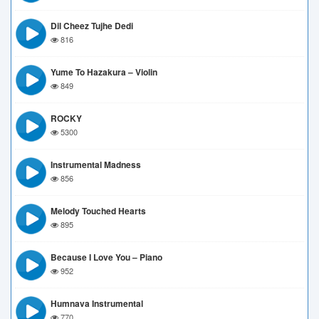
Dil Cheez Tujhe Dedi
816
Yume To Hazakura – Violin
849
ROCKY
5300
Instrumental Madness
856
Melody Touched Hearts
895
Because I Love You – Piano
952
Humnava Instrumental
770