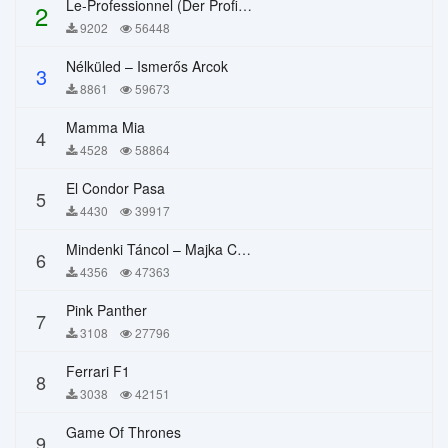
Le-Professionnel (Der Profi) – Chi Mai
2
9202
56448
Nélküled – Ismerős Arcok
3
8861
59673
Mamma Mia
4
4528
58864
El Condor Pasa
5
4430
39917
Mindenki Táncol – Majka Curtis, Péter Majoros
6
4356
47363
Pink Panther
7
3108
27796
Ferrari F1
8
3038
42151
Game Of Thrones
9