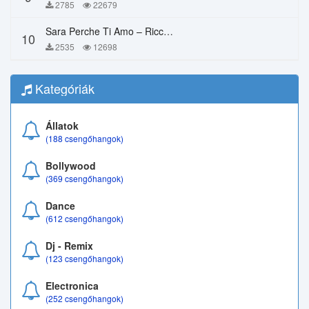
2785
22679
Sara Perche Ti Amo – Ricchi E Poveri
10
2535
12698
Kategóriák
Állatok
(188 csengőhangok)
Bollywood
(369 csengőhangok)
Dance
(612 csengőhangok)
Dj - Remix
(123 csengőhangok)
Electronica
(252 csengőhangok)