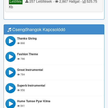
Letöltés
257 Letöltések -
2,867 Hallgat -
525.75
Kb
Csengőhangok Kapcsolódó
Thanks Giving
866
Fashion Theme
786
Great Instrumental
784
Superb Instrumental
956
Hume Tumse Pyar Kitna
841