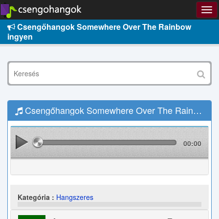
Csengőhangok Somewhere Over The Rainbow
ingyen
Csengőhangok Somewhere Over The Rainbow Letöltés
00:00
Kategória :
Hangszeres