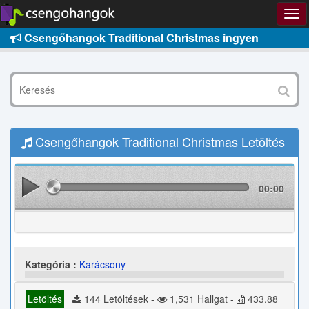
Csengőhangok Traditional Christmas ingyen
Csengőhangok Traditional Christmas Letöltés
00:00
Kategória :
Karácsony
Letöltés
144 Letöltések -
1,531 Hallgat -
433.88