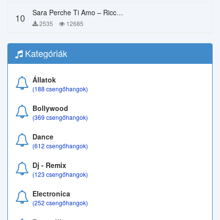
Sara Perche Ti Amo – Ricchi E Poveri
10
2535
12685
Kategóriák
Állatok
(188 csengőhangok)
Bollywood
(369 csengőhangok)
Dance
(612 csengőhangok)
Dj - Remix
(123 csengőhangok)
Electronica
(252 csengőhangok)