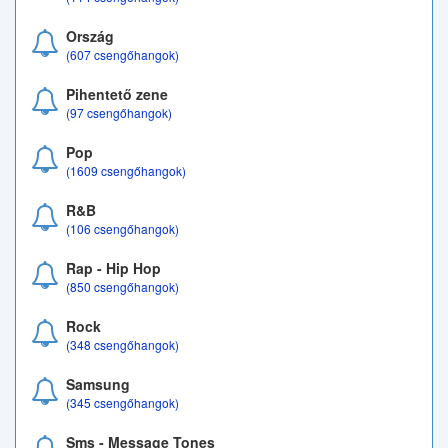
Ország
(607 csengőhangok)
Pihentető zene
(97 csengőhangok)
Pop
(1609 csengőhangok)
R&B
(106 csengőhangok)
Rap - Hip Hop
(850 csengőhangok)
Rock
(348 csengőhangok)
Samsung
(345 csengőhangok)
Sms - Message Tones