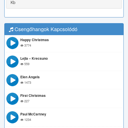
Kb
Csengőhangok Kapcsolódó
Happy Christmas
3774
Lejla – Krecsuno
559
Elen Angels
1473
First Christmas
227
Paul McCartney
1234