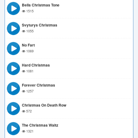
Bells Christmas Tone
1515
Svyturys Christmas
1055
No Fart
1069
Hard Christmas
1081
Forever Christmas
1257
Christmas On Death Row
572
The Christmas Waltz
1321