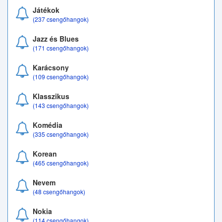
Játékok
(237 csengőhangok)
Jazz és Blues
(171 csengőhangok)
Karácsony
(109 csengőhangok)
Klasszikus
(143 csengőhangok)
Komédia
(335 csengőhangok)
Korean
(465 csengőhangok)
Nevem
(48 csengőhangok)
Nokia
(114 csengőhangok)