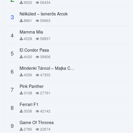
9202
56434
Nélküled – Ismerős Arcok
3
8861
59663
Mamma Mia
4
4528
58857
El Condor Pasa
5
4430
39906
Mindenki Táncol – Majka Curtis, Péter Majoros
6
4356
47355
Pink Panther
7
3108
27791
Ferrari F1
8
3038
42142
Game Of Thrones
9
2785
22674