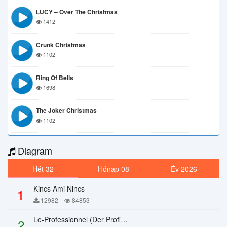
LUCY – Over The Christmas
1412
Crunk Christmas
1102
Ring Of Bells
1698
The Joker Christmas
1102
Diagram
Hét 32
Hónap 08
Év 2026
Kincs Ami Nincs
1
12982
84853
Le-Professionnel (Der Profi) – Chi Mai
2