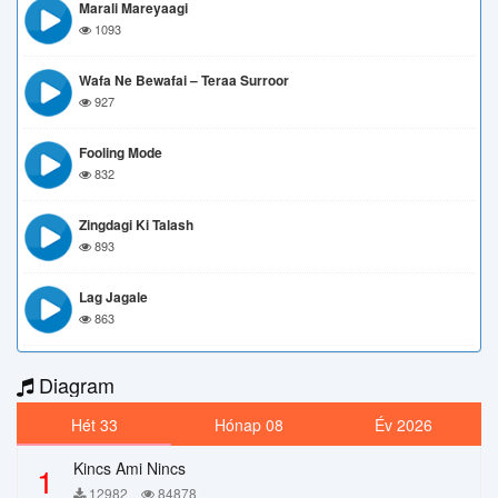
Marali Mareyaagi
1093
Wafa Ne Bewafai – Teraa Surroor
927
Fooling Mode
832
Zingdagi Ki Talash
893
Lag Jagale
863
Diagram
Hét 33
Hónap 08
Év 2026
Kincs Ami Nincs
1
12982
84878