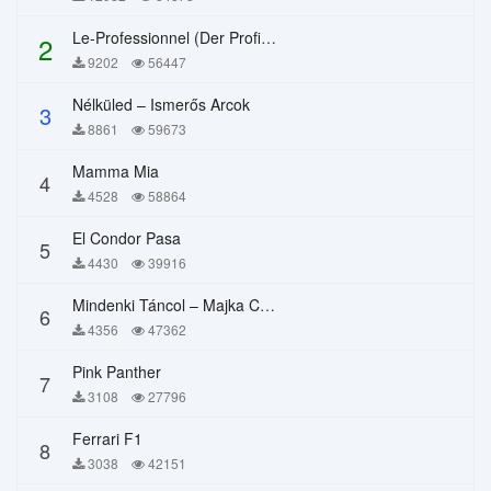
Le-Professionnel (Der Profi) – Chi Mai
2
9202
56447
Nélküled – Ismerős Arcok
3
8861
59673
Mamma Mia
4
4528
58864
El Condor Pasa
5
4430
39916
Mindenki Táncol – Majka Curtis, Péter Majoros
6
4356
47362
Pink Panther
7
3108
27796
Ferrari F1
8
3038
42151