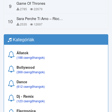
Game Of Thrones
9
2785
22679
Sara Perche Ti Amo – Ricchi E Poveri
10
2535
12697
Kategóriák
Állatok
(188 csengőhangok)
Bollywood
(369 csengőhangok)
Dance
(612 csengőhangok)
Dj - Remix
(123 csengőhangok)
Electronica