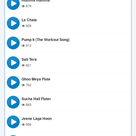
Humma Humma
879
Le Chala
828
Pump It (The Workout Song)
913
Sab Tera
821
Ghoo Meya Flute
762
Sucha Hali Fluter
883
Jeene Laga Hoon
956