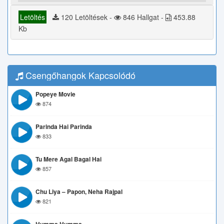
Letöltés
120 Letöltések -
846 Hallgat -
453.88
Kb
Csengőhangok Kapcsolódó
Popeye Movie
874
Parinda Hai Parinda
833
Tu Mere Agal Bagal Hai
857
Chu Liya – Papon, Neha Rajpal
821