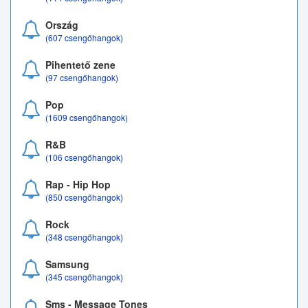
Ország
(607 csengőhangok)
Pihentető zene
(97 csengőhangok)
Pop
(1609 csengőhangok)
R&B
(106 csengőhangok)
Rap - Hip Hop
(850 csengőhangok)
Rock
(348 csengőhangok)
Samsung
(345 csengőhangok)
Sms - Message Tones