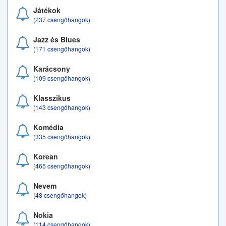
Játékok
(237 csengőhangok)
Jazz és Blues
(171 csengőhangok)
Karácsony
(109 csengőhangok)
Klasszikus
(143 csengőhangok)
Komédia
(335 csengőhangok)
Korean
(465 csengőhangok)
Nevem
(48 csengőhangok)
Nokia
(114 csengőhangok)