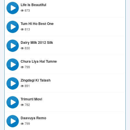
Life Is Beautiful
873
Tum Hi Ho Best One
813
Dairy Milk 2012 Silk
830
Chura Liya Hai Tumne
799
Zingdagi Ki Talash
891
Trimurti Movi
782
Daavuya Remo
799