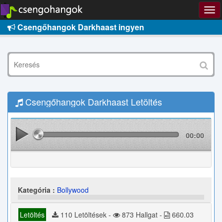
Csengőhangok Darkhaast ingyen
Csengőhangok Darkhaast Letöltés
00:00
Kategória :
Bollywood
Letöltés
110 Letöltések -
873 Hallgat -
660.03