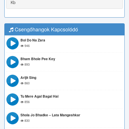
Kb
Csengőhangok Kapcsolódó
Bol Do Na Zara
946
Bham Bhole Pee Key
893
Arijit Sing
860
Tu Mere Agal Bagal Hai
856
Shola Jo Bhadke – Lata Mangeshkar
830