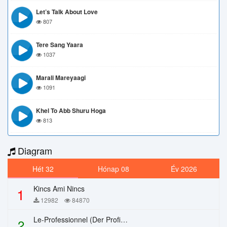
Let’s Talk About Love
807
Tere Sang Yaara
1037
Marali Mareyaagi
1091
Khel To Abb Shuru Hoga
813
Diagram
Hét 32
Hónap 08
Év 2026
Kincs Ami Nincs
1
12982
84870
Le-Professionnel (Der Profi) – Chi Mai
2