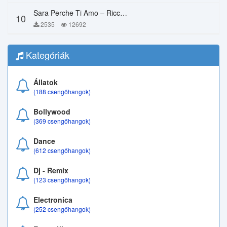
Sara Perche Ti Amo – Ricchi E Poveri
10
2535
12692
Kategóriák
Állatok
(188 csengőhangok)
Bollywood
(369 csengőhangok)
Dance
(612 csengőhangok)
Dj - Remix
(123 csengőhangok)
Electronica
(252 csengőhangok)