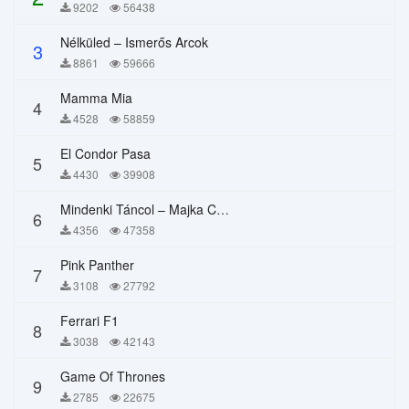
9202
56438
Nélküled – Ismerős Arcok
3
8861
59666
Mamma Mia
4
4528
58859
El Condor Pasa
5
4430
39908
Mindenki Táncol – Majka Curtis, Péter Majoros
6
4356
47358
Pink Panther
7
3108
27792
Ferrari F1
8
3038
42143
Game Of Thrones
9
2785
22675