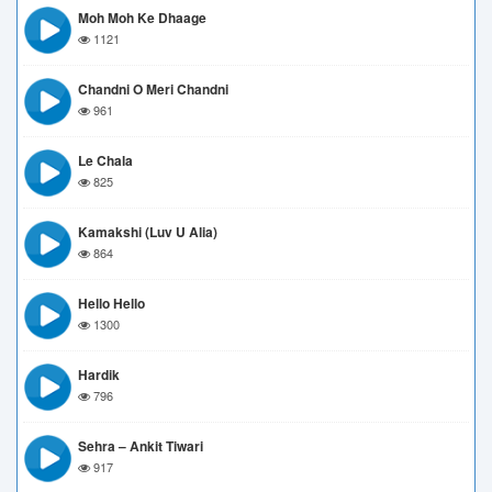
Moh Moh Ke Dhaage
1121
Chandni O Meri Chandni
961
Le Chala
825
Kamakshi (Luv U Alia)
864
Hello Hello
1300
Hardik
796
Sehra – Ankit Tiwari
917