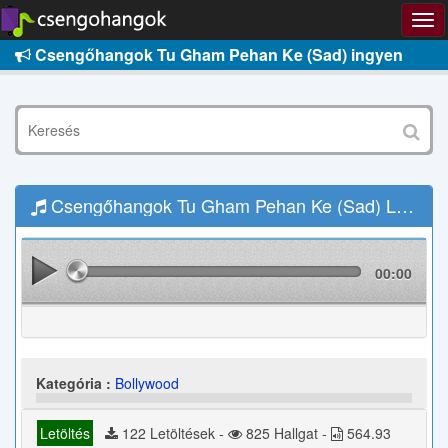
Csengőhangok Tu Gham Pehan Ke (Sad) ingyen
Csengőhangok Tu Gham Pehan Ke (Sad) Letöltés
00:00
Kategória :
Bollywood
Letöltés
122 Letöltések -
825 Hallgat -
564.93