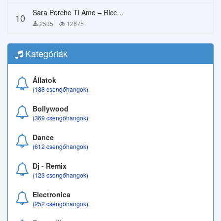
Sara Perche Ti Amo – Ricchi E Poveri
10
2535
12675
Kategóriák
Állatok
(188 csengőhangok)
Bollywood
(369 csengőhangok)
Dance
(612 csengőhangok)
Dj - Remix
(123 csengőhangok)
Electronica
(252 csengőhangok)