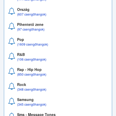
Ország
(607 csengőhangok)
Pihentető zene
(97 csengőhangok)
Pop
(1609 csengőhangok)
R&B
(106 csengőhangok)
Rap - Hip Hop
(850 csengőhangok)
Rock
(348 csengőhangok)
Samsung
(345 csengőhangok)
Sms - Message Tones