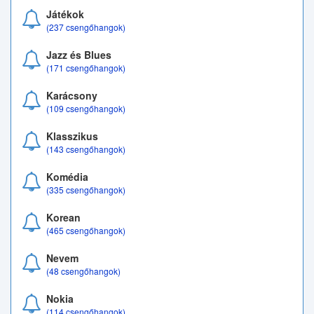
Játékok
(237 csengőhangok)
Jazz és Blues
(171 csengőhangok)
Karácsony
(109 csengőhangok)
Klasszikus
(143 csengőhangok)
Komédia
(335 csengőhangok)
Korean
(465 csengőhangok)
Nevem
(48 csengőhangok)
Nokia
(114 csengőhangok)