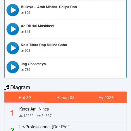
Bulleya – Amit Mishra, Shilpa Rao
809
Ae Dil Hai Mushkeel
848
Kala Tikka Rap Millind Gaba
908
Jag Ghoomeya
765
Diagram
Hét 32
Hónap 08
Év 2026
Kincs Ami Nincs
1
12982
84837
Le-Professionnel (Der Profi) – Chi Mai
2