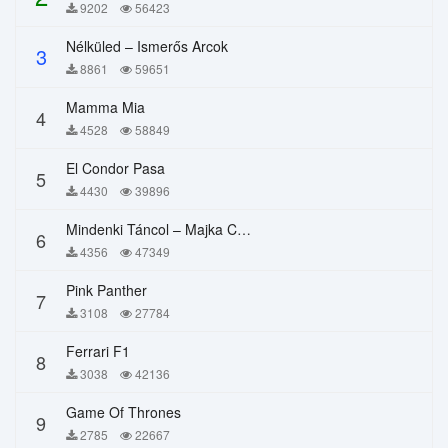
9202
56423
Nélküled – Ismerős Arcok
3
8861
59651
Mamma Mia
4
4528
58849
El Condor Pasa
5
4430
39896
Mindenki Táncol – Majka Curtis, Péter Majoros
6
4356
47349
Pink Panther
7
3108
27784
Ferrari F1
8
3038
42136
Game Of Thrones
9
2785
22667