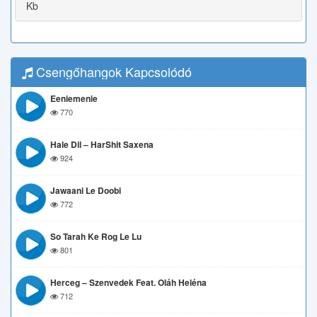
Kb
Csengőhangok Kapcsolódó
Eeniemenie
770
Hale Dil – HarShit Saxena
924
Jawaani Le Doobi
772
So Tarah Ke Rog Le Lu
801
Herceg – Szenvedek Feat. Oláh Heléna
712