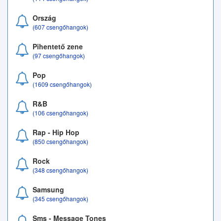
Ország
(607 csengőhangok)
Pihentető zene
(97 csengőhangok)
Pop
(1609 csengőhangok)
R&B
(106 csengőhangok)
Rap - Hip Hop
(850 csengőhangok)
Rock
(348 csengőhangok)
Samsung
(345 csengőhangok)
Sms - Message Tones