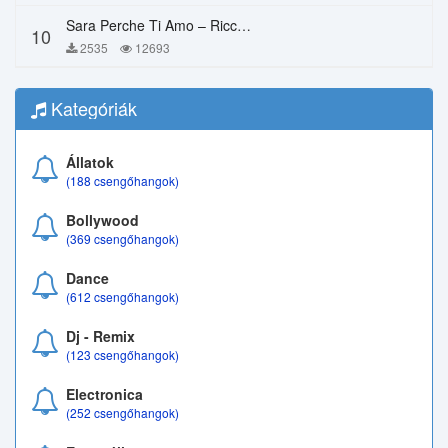
Sara Perche Ti Amo – Ricchi E Poveri
10
2535
12693
Kategóriák
Állatok
(188 csengőhangok)
Bollywood
(369 csengőhangok)
Dance
(612 csengőhangok)
Dj - Remix
(123 csengőhangok)
Electronica
(252 csengőhangok)