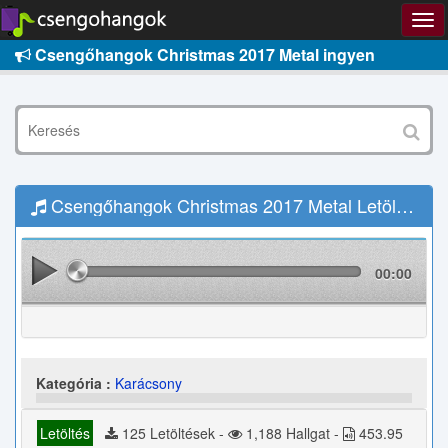
Csengőhangok Christmas 2017 Metal ingyen
Csengőhangok Christmas 2017 Metal Letöltés
00:00
Kategória :
Karácsony
Letöltés
125 Letöltések -
1,188 Hallgat -
453.95