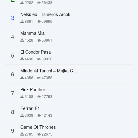
9202
56438
Nélküled – Ismerős Arcok
3
8861
59666
Mamma Mia
4
4528
58861
El Condor Pasa
5
4430
39910
Mindenki Táncol – Majka Curtis, Péter Majoros
6
4356
47358
Pink Panther
7
3108
27793
Ferrari F1
8
3038
42143
Game Of Thrones
9
2785
22675