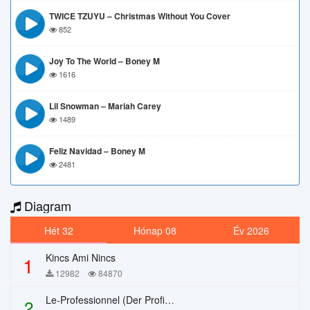
TWICE TZUYU – Christmas Without You Cover
852
Joy To The World – Boney M
1616
Lil Snowman – Mariah Carey
1489
Feliz Navidad – Boney M
2481
Diagram
Hét 32
Hónap 08
Év 2026
Kincs Ami Nincs
1
12982
84870
Le-Professionnel (Der Profi) – Chi Mai
2