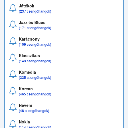
Játékok
(237 csengőhangok)
Jazz és Blues
(171 csengőhangok)
Karácsony
(109 csengőhangok)
Klasszikus
(143 csengőhangok)
Komédia
(335 csengőhangok)
Korean
(465 csengőhangok)
Nevem
(48 csengőhangok)
Nokia
(114 csengőhangok)