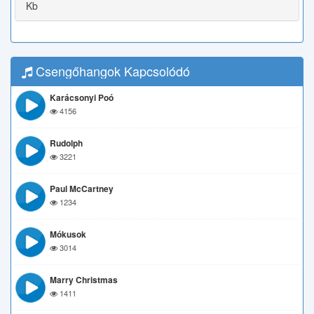
Kb
Csengőhangok Kapcsolódó
Karácsonyi Poó
4156
Rudolph
3221
Paul McCartney
1234
Mókusok
3014
Marry Christmas
1411