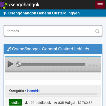
Csengőhangok General Custard ingyen
Csengőhangok General Custard Letöltés
00:00
Kategória :
Komédia
Letöltés
109 Letöltések -
835 Hallgat -
760.85