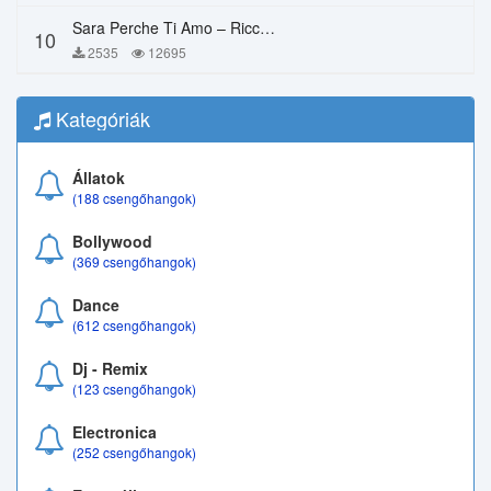
Sara Perche Ti Amo – Ricchi E Poveri
10
2535
12695
Kategóriák
Állatok
(188 csengőhangok)
Bollywood
(369 csengőhangok)
Dance
(612 csengőhangok)
Dj - Remix
(123 csengőhangok)
Electronica
(252 csengőhangok)