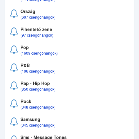
Ország
(607 csengőhangok)
Pihentető zene
(97 csengőhangok)
Pop
(1609 csengőhangok)
R&B
(106 csengőhangok)
Rap - Hip Hop
(850 csengőhangok)
Rock
(348 csengőhangok)
Samsung
(345 csengőhangok)
Sms - Message Tones