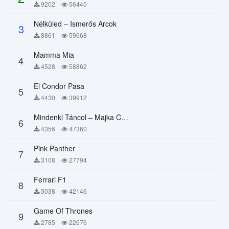
9202
56440
Nélküled – Ismerős Arcok
3
8861
59668
Mamma Mia
4
4528
58862
El Condor Pasa
5
4430
39912
Mindenki Táncol – Majka Curtis, Péter Majoros
6
4356
47360
Pink Panther
7
3108
27794
Ferrari F1
8
3038
42146
Game Of Thrones
9
2785
22676