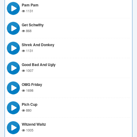
Pam Pam
1131
Get Schwifty
868
Shrek And Donkey
1131
Good Bad And Ugly
1007
OMG Friday
1698
Pich Cup
880
Witzend Waltz
1005