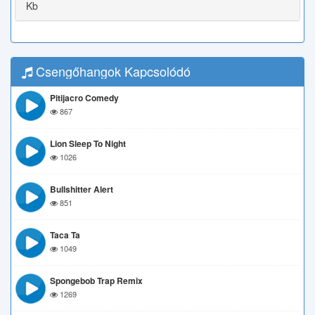
Kb
Csengőhangok Kapcsolódó
Pitijacro Comedy
867
Lion Sleep To Night
1026
Bullshitter Alert
851
Taca Ta
1049
Spongebob Trap Remix
1269