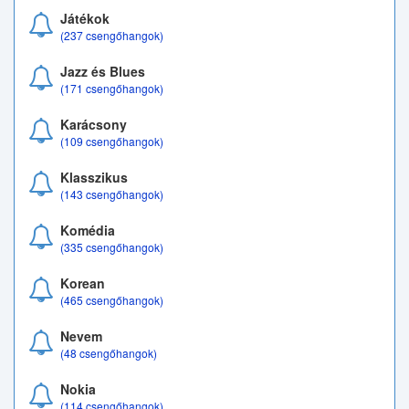
Játékok
(237 csengőhangok)
Jazz és Blues
(171 csengőhangok)
Karácsony
(109 csengőhangok)
Klasszikus
(143 csengőhangok)
Komédia
(335 csengőhangok)
Korean
(465 csengőhangok)
Nevem
(48 csengőhangok)
Nokia
(114 csengőhangok)