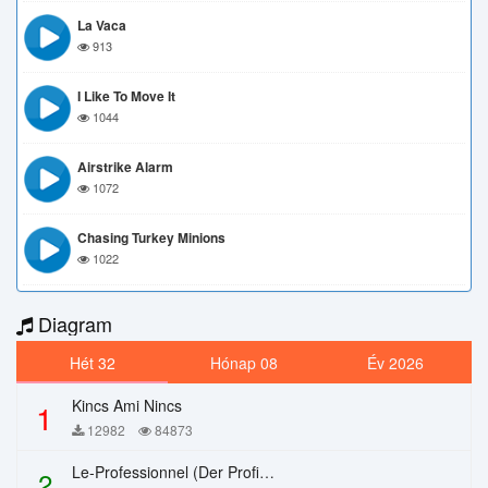
La Vaca
913
I Like To Move It
1044
Airstrike Alarm
1072
Chasing Turkey Minions
1022
Diagram
Hét 32
Hónap 08
Év 2026
Kincs Ami Nincs
1
12982
84873
Le-Professionnel (Der Profi) – Chi Mai
2