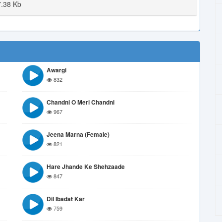
.38 Kb
Awargi
832
Chandni O Meri Chandni
967
Jeena Marna (Female)
821
Hare Jhande Ke Shehzaade
847
Dil Ibadat Kar
759