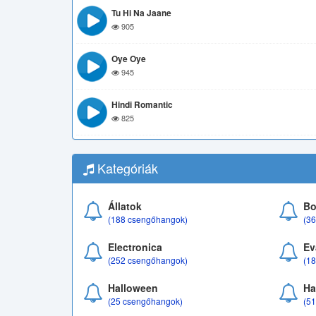
Tu Hi Na Jaane
905
Oye Oye
945
Hindi Romantic
825
Kategóriák
Állatok
Bo
(188 csengőhangok)
(3
Electronica
Ev
(252 csengőhangok)
(1
Halloween
Ha
(25 csengőhangok)
(5