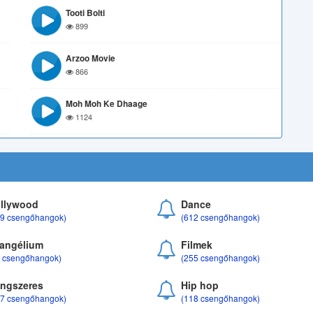
Tooti Bolti
899
Arzoo Movie
866
Moh Moh Ke Dhaage
1124
llywood
Dance
69 csengőhangok)
(612 csengőhangok)
angélium
Filmek
8 csengőhangok)
(255 csengőhangok)
ngszeres
Hip hop
17 csengőhangok)
(118 csengőhangok)