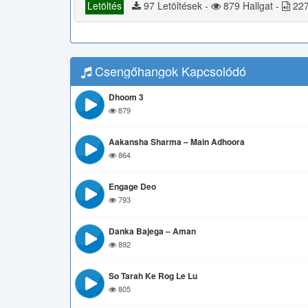
Letöltés
97 Letöltések -
879 Hallgat -
227
Csengőhangok Kapcsolódó
Dhoom 3
879
Aakansha Sharma – Main Adhoora
864
Engage Deo
793
Danka Bajega – Aman
892
So Tarah Ke Rog Le Lu
805