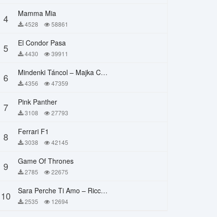
Mamma Mia
4
4528
58861
El Condor Pasa
5
4430
39911
Mindenki Táncol – Majka Curtis, Péter Majoros
6
4356
47359
Pink Panther
7
3108
27793
Ferrari F1
8
3038
42145
Game Of Thrones
9
2785
22675
Sara Perche Ti Amo – Ricchi E Poveri
10
2535
12694