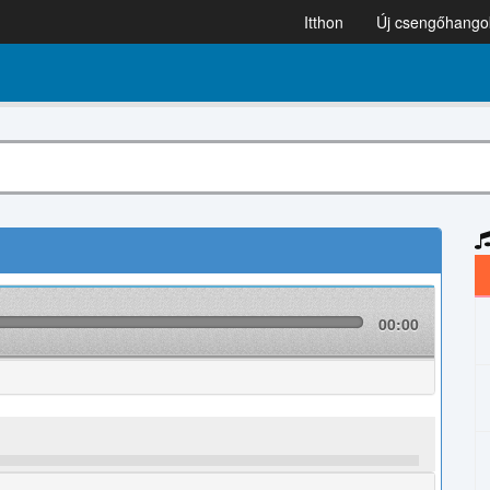
Itthon
Új csengőhango
00:00