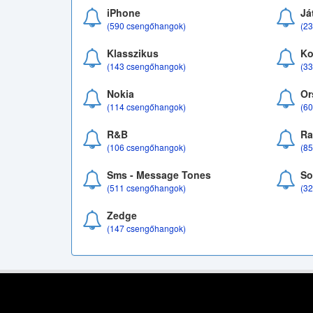
iPhone
Já
(590 csengőhangok)
(2
Klasszikus
Ko
(143 csengőhangok)
(3
Nokia
Or
(114 csengőhangok)
(6
R&B
Ra
(106 csengőhangok)
(8
Sms - Message Tones
So
(511 csengőhangok)
(3
Zedge
(147 csengőhangok)