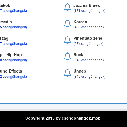
tékok
Jazz és Blues
37 csengőhangok)
(171 csengőhangok)
média
Korean
35 csengőhangok)
(465 csengőhangok)
szág
Pihentető zene
07 csengőhangok)
(97 csengőhangok)
p - Hip Hop
Rock
50 csengőhangok)
(348 csengőhangok)
und Effects
Ünnep
22 csengőhangok)
(345 csengőhangok)
Copyright 2015 by csengohangok.mobi