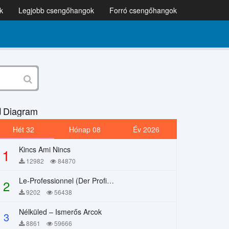
k
Legjobb csengőhangok
Forró csengőhangok
Diagram
Hét 32
Hónap 08
Év 2026
Kincs Ami Nincs
1
12982
84870
Le-Professionnel (Der Profi) – Chi Mai
2
9202
56438
Nélküled – Ismerős Arcok
3
8861
59666