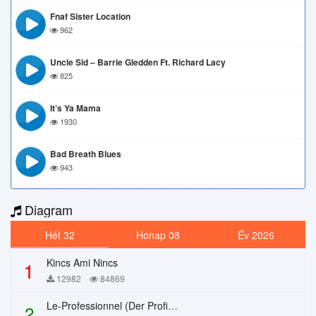
Fnaf Sister Location
962
Uncle Sid – Barrie Gledden Ft. Richard Lacy
825
It’s Ya Mama
1930
Bad Breath Blues
943
Diagram
Hét 32
Hónap 08
Év 2026
Kincs Ami Nincs
1
12982
84869
Le-Professionnel (Der Profi) – Chi Mai
2