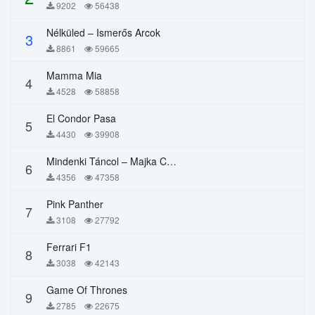
9202
56438
Nélküled – Ismerős Arcok
3
8861
59665
Mamma Mia
4
4528
58858
El Condor Pasa
5
4430
39908
Mindenki Táncol – Majka Curtis, Péter Majoros
6
4356
47358
Pink Panther
7
3108
27792
Ferrari F1
8
3038
42143
Game Of Thrones
9
2785
22675