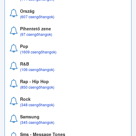
Ország
(607 csengőhangok)
Pihentető zene
(97 csengőhangok)
Pop
(1609 csengőhangok)
R&B
(106 csengőhangok)
Rap - Hip Hop
(850 csengőhangok)
Rock
(348 csengőhangok)
Samsung
(345 csengőhangok)
Sms - Message Tones