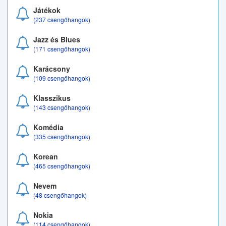
Játékok
(237 csengőhangok)
Jazz és Blues
(171 csengőhangok)
Karácsony
(109 csengőhangok)
Klasszikus
(143 csengőhangok)
Komédia
(335 csengőhangok)
Korean
(465 csengőhangok)
Nevem
(48 csengőhangok)
Nokia
(114 csengőhangok)