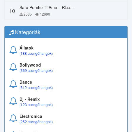
Sara Perche Ti Amo – Ricchi E Poveri
10
2535
12690
Kategóriák
Állatok
(188 csengőhangok)
Bollywood
(369 csengőhangok)
Dance
(612 csengőhangok)
Dj - Remix
(123 csengőhangok)
Electronica
(252 csengőhangok)