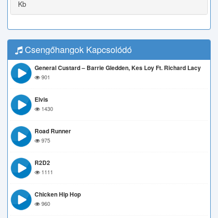
Kb
Csengőhangok Kapcsolódó
General Custard – Barrie Gledden, Kes Loy Ft. Richard Lacy
901
Elvis
1430
Road Runner
975
R2D2
1111
Chicken Hip Hop
960