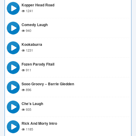
Kopper Head Road
1241
Comedy Laugh
940
Kookaburra
1231
Fozen Parody Fitall
911
Sooo Groovy – Barrie Gledden
896
Che’s Laugh
935
Rick And Morty Intro
1185