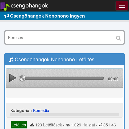
Csengőhangok Nononono ingyen
Csengőhangok Nononono Letöltés
00:00
Kategória :
Komédia
Letöltés
123 Letöltések -
1,029 Hallgat -
351.46