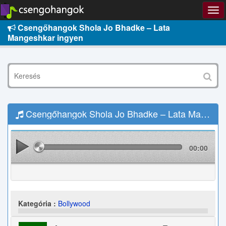
Csengőhangok Shola Jo Bhadke – Lata
Mangeshkar ingyen
Csengőhangok Shola Jo Bhadke – Lata Mangeshkar Letöltés
00:00
Kategória :
Bollywood