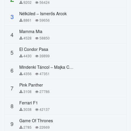
9202
56424
Nélküled – Ismerős Arcok
3
8861
59656
Mamma Mia
4
4528
58850
El Condor Pasa
5
4430
39899
Mindenki Táncol – Majka Curtis, Péter Majoros
6
4356
47351
Pink Panther
7
3108
27786
Ferrari F1
8
3038
42137
Game Of Thrones
9
2785
22669