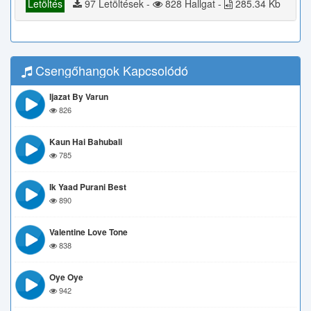
Letöltés
97 Letöltések -
828 Hallgat -
285.34 Kb
Csengőhangok Kapcsolódó
Ijazat By Varun
826
Kaun Hai Bahubali
785
Ik Yaad Purani Best
890
Valentine Love Tone
838
Oye Oye
942