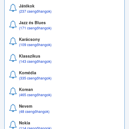
Játékok
(237 csengőhangok)
Jazz és Blues
(171 csengőhangok)
Karácsony
(109 csengőhangok)
Klasszikus
(143 csengőhangok)
Komédia
(335 csengőhangok)
Korean
(465 csengőhangok)
Nevem
(48 csengőhangok)
Nokia
(114 csengőhangok)