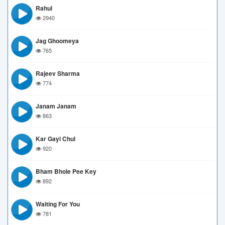
Rahul
2940
Jag Ghoomeya
765
Rajeev Sharma
774
Janam Janam
863
Kar Gayi Chul
920
Bham Bhole Pee Key
892
Waiting For You
781