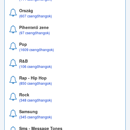
Ország
(607 csengőhangok)
Pihentető zene
(97 csengőhangok)
Pop
(1609 csengőhangok)
R&B
(106 csengőhangok)
Rap - Hip Hop
(850 csengőhangok)
Rock
(348 csengőhangok)
Samsung
(345 csengőhangok)
Sms - Message Tones