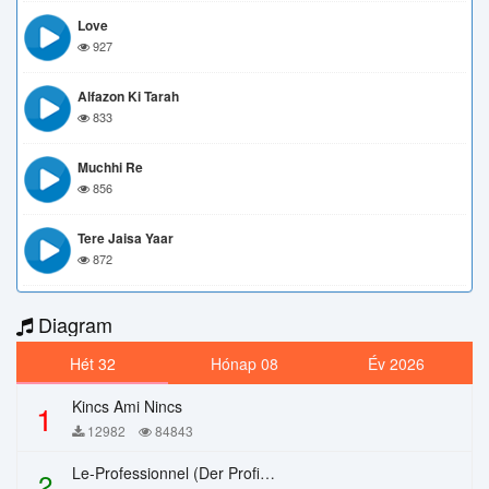
Love
927
Alfazon Ki Tarah
833
Muchhi Re
856
Tere Jaisa Yaar
872
Diagram
Hét 32
Hónap 08
Év 2026
Kincs Ami Nincs
1
12982
84843
Le-Professionnel (Der Profi) – Chi Mai
2