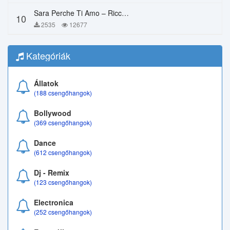
Sara Perche Ti Amo – Ricchi E Poveri
10
2535
12677
Kategóriák
Állatok
(188 csengőhangok)
Bollywood
(369 csengőhangok)
Dance
(612 csengőhangok)
Dj - Remix
(123 csengőhangok)
Electronica
(252 csengőhangok)