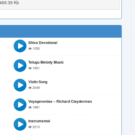
469.39 Kb
Shiva Devotional
1050
Telugu Melody Music
1901
Violin Song
2049
Voyagevenise – Richard Clayderman
1881
Instrumental
2210