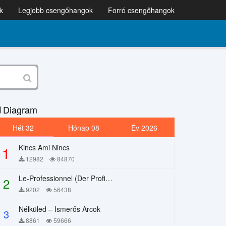
k
Legjobb csengőhangok
Forró csengőhangok
Diagram
Hét 32
Hónap 08
Év 2026
Kincs Ami Nincs
1
12982
84870
Le-Professionnel (Der Profi) – Chi Mai
2
9202
56438
Nélküled – Ismerős Arcok
3
8861
59666