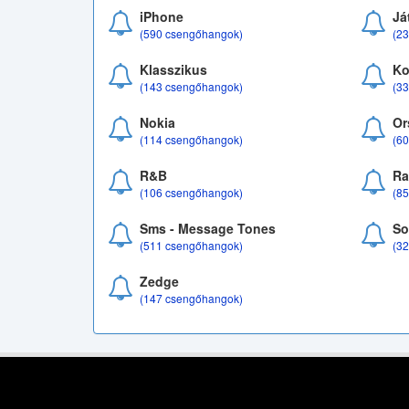
iPhone
Já
(590 csengőhangok)
(2
Klasszikus
Ko
(143 csengőhangok)
(3
Nokia
Or
(114 csengőhangok)
(6
R&B
Ra
(106 csengőhangok)
(8
Sms - Message Tones
So
(511 csengőhangok)
(3
Zedge
(147 csengőhangok)