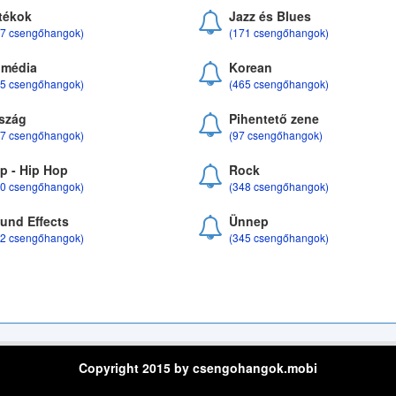
tékok
Jazz és Blues
37 csengőhangok)
(171 csengőhangok)
média
Korean
35 csengőhangok)
(465 csengőhangok)
szág
Pihentető zene
07 csengőhangok)
(97 csengőhangok)
p - Hip Hop
Rock
50 csengőhangok)
(348 csengőhangok)
und Effects
Ünnep
22 csengőhangok)
(345 csengőhangok)
Copyright 2015 by csengohangok.mobi