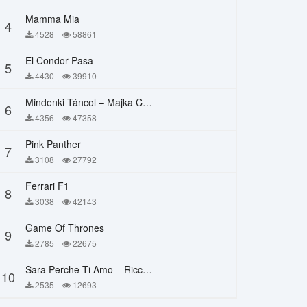
Mamma Mia
4
4528
58861
El Condor Pasa
5
4430
39910
Mindenki Táncol – Majka Curtis, Péter Majoros
6
4356
47358
Pink Panther
7
3108
27792
Ferrari F1
8
3038
42143
Game Of Thrones
9
2785
22675
Sara Perche Ti Amo – Ricchi E Poveri
10
2535
12693