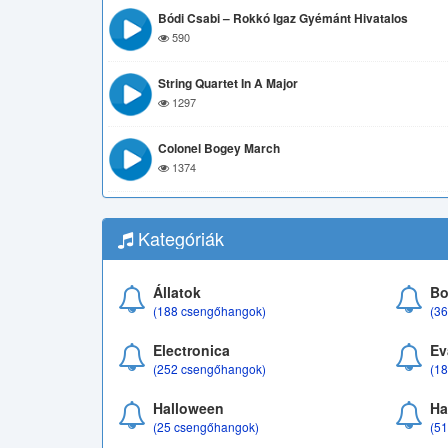
Bódi Csabi – Rokkó Igaz Gyémánt Hivatalos
590
String Quartet In A Major
1297
Colonel Bogey March
1374
Kategóriák
Állatok
Bo
(188 csengőhangok)
(3
Electronica
Ev
(252 csengőhangok)
(1
Halloween
Ha
(25 csengőhangok)
(5