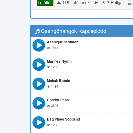
Letöltés
118 Letöltések -
1,617 Hallgat -
Csengőhangok Kapcsolódó
Asshique Strument
1544
Marines Hymn
1286
Mohab Batein
1494
Condor Pasa
3623
Bag Pipes Scotland
1288