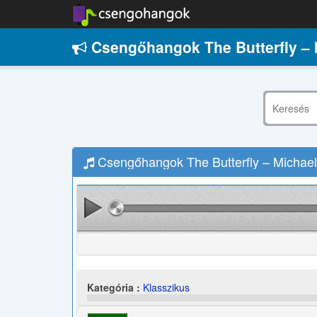
Csengőhangok The Butterfly – 
Csengőhangok The Butterfly – Michael
Kategória :
Klasszikus