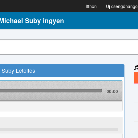
Itthon
Új csengőhango
Michael Suby ingyen
 Suby Letöltés
00:00