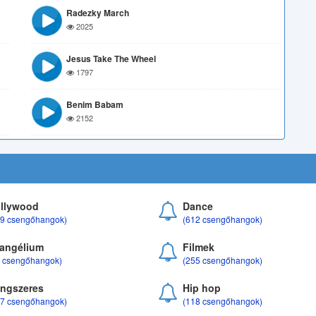
Radezky March
2025
Jesus Take The Wheel
1797
Benim Babam
2152
llywood
Dance
69 csengőhangok)
(612 csengőhangok)
angélium
Filmek
8 csengőhangok)
(255 csengőhangok)
ngszeres
Hip hop
17 csengőhangok)
(118 csengőhangok)