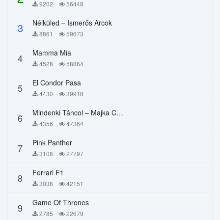
9202
56448
Nélküled – Ismerős Arcok
3
8861
59673
Mamma Mia
4
4528
58864
El Condor Pasa
5
4430
39918
Mindenki Táncol – Majka Curtis, Péter Majoros
6
4356
47364
Pink Panther
7
3108
27797
Ferrari F1
8
3038
42151
Game Of Thrones
9
2785
22679