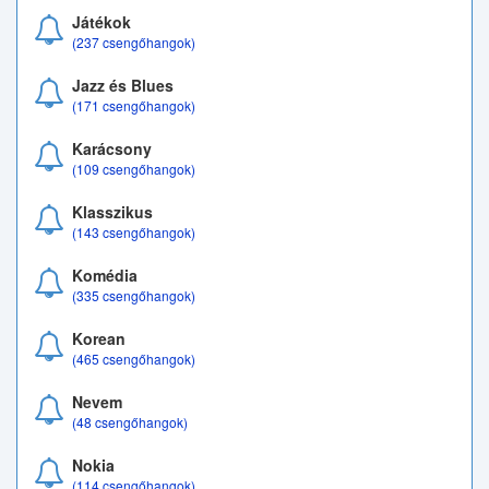
Játékok
(237 csengőhangok)
Jazz és Blues
(171 csengőhangok)
Karácsony
(109 csengőhangok)
Klasszikus
(143 csengőhangok)
Komédia
(335 csengőhangok)
Korean
(465 csengőhangok)
Nevem
(48 csengőhangok)
Nokia
(114 csengőhangok)