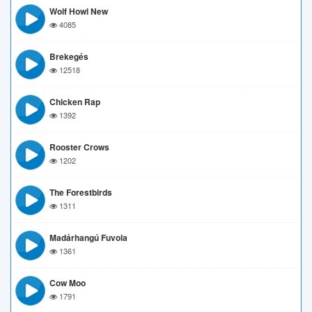
Wolf Howl New
4085
Brekegés
12518
Chicken Rap
1392
Rooster Crows
1202
The Forestbirds
1311
Madárhangú Fuvola
1361
Cow Moo
1791