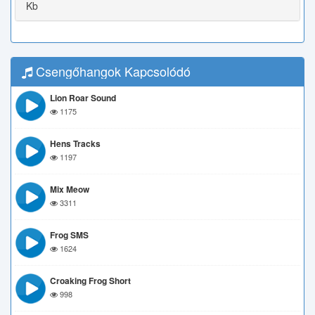
Kb
Csengőhangok Kapcsolódó
Lion Roar Sound
1175
Hens Tracks
1197
Mix Meow
3311
Frog SMS
1624
Croaking Frog Short
998