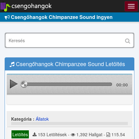
Csengőhangok Chimpanzee Sound ingyen
Csengőhangok Chimpanzee Sound Letöltés
00:00
Kategória :
Állatok
Letöltés
153 Letöltések -
1,392 Hallgat -
115.54