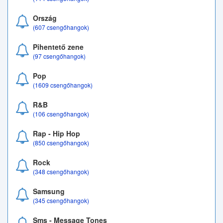
Ország
(607 csengőhangok)
Pihentető zene
(97 csengőhangok)
Pop
(1609 csengőhangok)
R&B
(106 csengőhangok)
Rap - Hip Hop
(850 csengőhangok)
Rock
(348 csengőhangok)
Samsung
(345 csengőhangok)
Sms - Message Tones