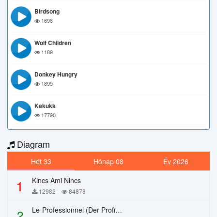
Birdsong
1698
Wolf Children
1189
Donkey Hungry
1895
Kakukk
17790
Diagram
Hét 33
Hónap 08
Év 2026
Kincs Ami Nincs
1
12982
84878
Le-Professionnel (Der Profi) – Chi Mai
2