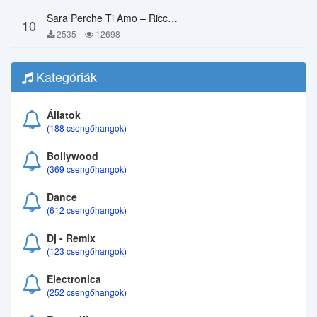
Sara Perche Ti Amo – Ricchi E Poveri
10
2535
12698
Kategóriák
Állatok
(188 csengőhangok)
Bollywood
(369 csengőhangok)
Dance
(612 csengőhangok)
Dj - Remix
(123 csengőhangok)
Electronica
(252 csengőhangok)