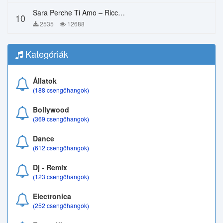
Sara Perche Ti Amo – Ricchi E Poveri
10
2535
12688
Kategóriák
Állatok
(188 csengőhangok)
Bollywood
(369 csengőhangok)
Dance
(612 csengőhangok)
Dj - Remix
(123 csengőhangok)
Electronica
(252 csengőhangok)