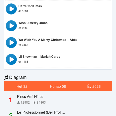
Hard Christmas
1081
Wish U Merry Xmas
2882
We Wish You A Merry Christmas – Abba
3168
Lil Snowman – Mariah Carey
1488
Diagram
Hét 32
Hónap 08
Év 2026
Kincs Ami Nincs
1
12982
84863
Le-Professionnel (Der Profi) – Chi Mai
2