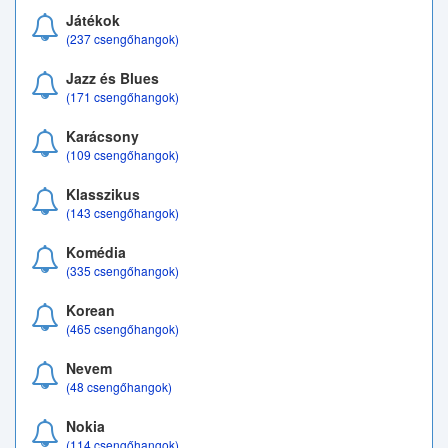
Játékok
(237 csengőhangok)
Jazz és Blues
(171 csengőhangok)
Karácsony
(109 csengőhangok)
Klasszikus
(143 csengőhangok)
Komédia
(335 csengőhangok)
Korean
(465 csengőhangok)
Nevem
(48 csengőhangok)
Nokia
(114 csengőhangok)