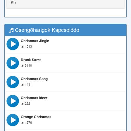
Kb
Csengőhangok Kapcsolódó
Christmas Jingle
1513
Drunk Santa
3110
Christmas Song
1411
Christmas Ident
292
Orange Christmas
1276