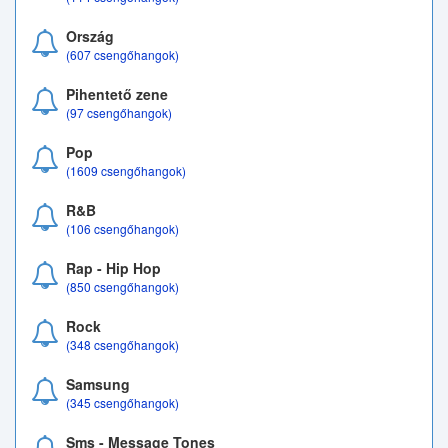
Ország
(607 csengőhangok)
Pihentető zene
(97 csengőhangok)
Pop
(1609 csengőhangok)
R&B
(106 csengőhangok)
Rap - Hip Hop
(850 csengőhangok)
Rock
(348 csengőhangok)
Samsung
(345 csengőhangok)
Sms - Message Tones