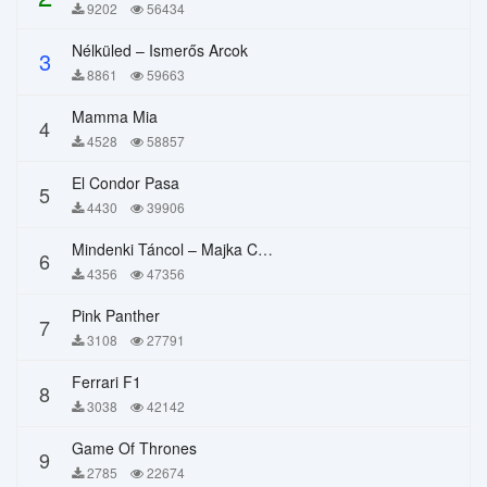
9202
56434
Nélküled – Ismerős Arcok
3
8861
59663
Mamma Mia
4
4528
58857
El Condor Pasa
5
4430
39906
Mindenki Táncol – Majka Curtis, Péter Majoros
6
4356
47356
Pink Panther
7
3108
27791
Ferrari F1
8
3038
42142
Game Of Thrones
9
2785
22674