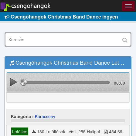
Csengőhangok Christmas Band Dance ingyen
Csengőhangok Christmas Band Dance Letöltés
00:00
Kategória :
Karácsony
Letöltés
130 Letöltések -
1,255 Hallgat -
454.69