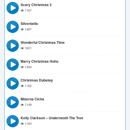
Scary Christmas 2
1167
Silverbells
1487
Wonderful Christmas Time
1601
Marry Christmas Hoho
1454
Christmas Dubstep
1162
Mizerna Cicha
1149
Kelly Clarkson – Underneath The Tree
1164