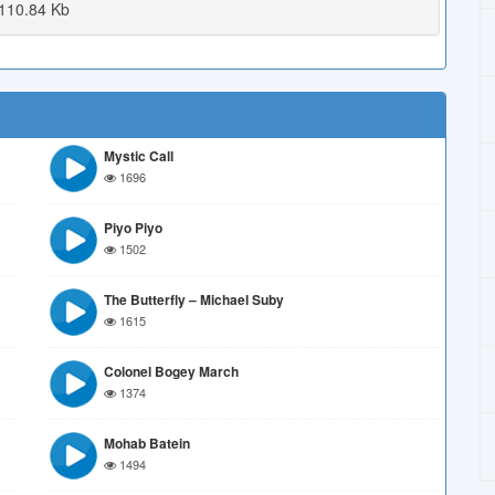
110.84 Kb
Mystic Call
1696
Piyo Piyo
1502
The Butterfly – Michael Suby
1615
Colonel Bogey March
1374
Mohab Batein
1494