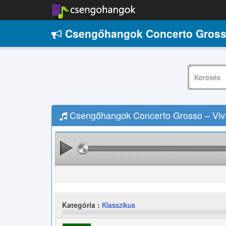
Csengőhangok Concerto Grosso
Csengőhangok Concerto Grosso – Vival
Kategória :
Klasszikus