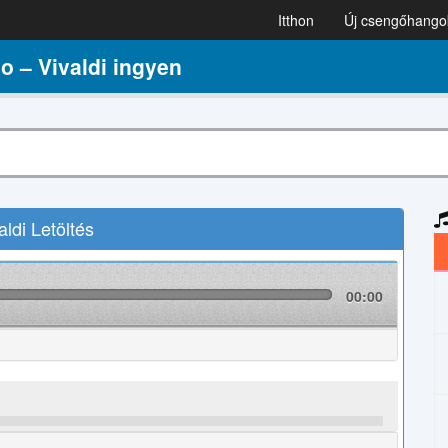
Itthon
Új csengőhango
 – Vivaldi ingyen
di Letöltés
00:00