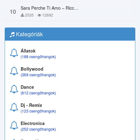
Sara Perche Ti Amo – Ricchi E Poveri
10
2535
12692
Kategóriák
Állatok
(188 csengőhangok)
Bollywood
(369 csengőhangok)
Dance
(612 csengőhangok)
Dj - Remix
(123 csengőhangok)
Electronica
(252 csengőhangok)