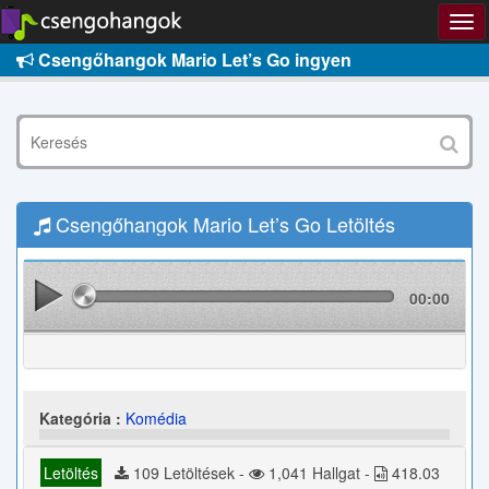
Csengőhangok Mario Let’s Go ingyen
Csengőhangok Mario Let’s Go Letöltés
00:00
Kategória :
Komédia
Letöltés
109 Letöltések -
1,041 Hallgat -
418.03