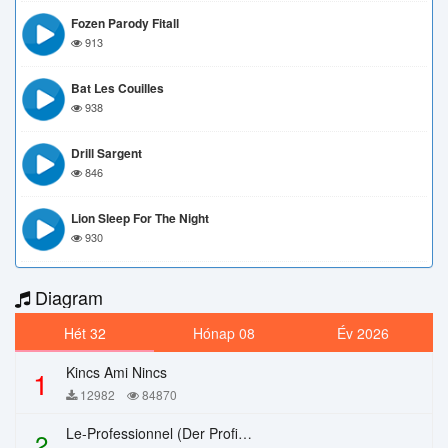
Fozen Parody Fitall
913
Bat Les Couilles
938
Drill Sargent
846
Lion Sleep For The Night
930
Diagram
Hét 32
Hónap 08
Év 2026
Kincs Ami Nincs
1
12982
84870
Le-Professionnel (Der Profi) – Chi Mai
2