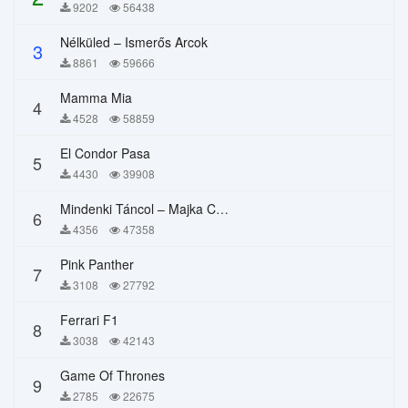
9202
56438
Nélküled – Ismerős Arcok
3
8861
59666
Mamma Mia
4
4528
58859
El Condor Pasa
5
4430
39908
Mindenki Táncol – Majka Curtis, Péter Majoros
6
4356
47358
Pink Panther
7
3108
27792
Ferrari F1
8
3038
42143
Game Of Thrones
9
2785
22675