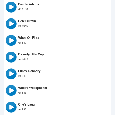
Family Adams
1190
Peter Griffin
1046
Whos On First
847
Beverly Hills Cop
1612
Funny Robbery
849
Woody Woodpecker
883
Che’s Laugh
936