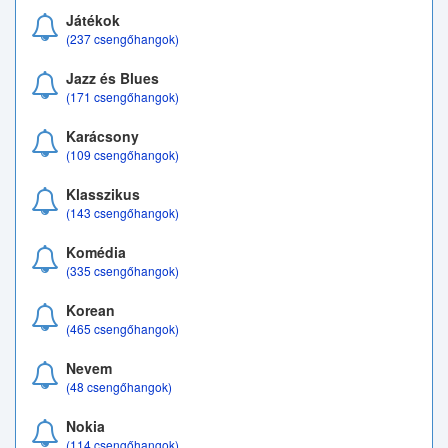
Játékok
(237 csengőhangok)
Jazz és Blues
(171 csengőhangok)
Karácsony
(109 csengőhangok)
Klasszikus
(143 csengőhangok)
Komédia
(335 csengőhangok)
Korean
(465 csengőhangok)
Nevem
(48 csengőhangok)
Nokia
(114 csengőhangok)