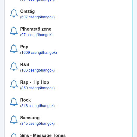
Ország
(607 csengőhangok)
Pihentető zene
(97 csengőhangok)
Pop
(1609 csengőhangok)
R&B
(106 csengőhangok)
Rap - Hip Hop
(850 csengőhangok)
Rock
(348 csengőhangok)
Samsung
(345 csengőhangok)
Sms - Message Tones