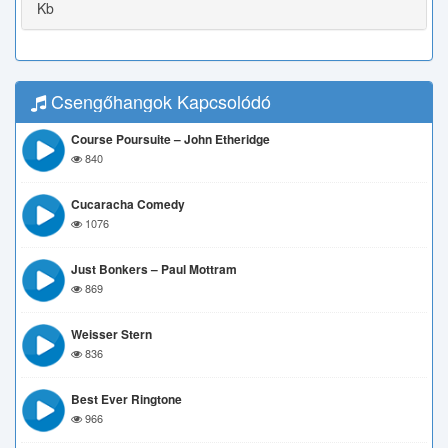
Kb
Csengőhangok Kapcsolódó
Course Poursuite – John Etheridge
840
Cucaracha Comedy
1076
Just Bonkers – Paul Mottram
869
Weisser Stern
836
Best Ever Ringtone
966