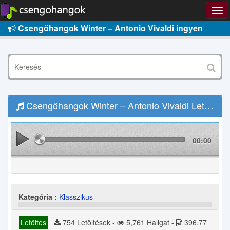
Csengőhangok Winter – Antonio Vivaldi ingyen
Csengőhangok Winter – Antonio Vivaldi Letöltés
00:00
Kategória :
Klasszikus
Letöltés
754 Letöltések -
5,761 Hallgat -
396.77