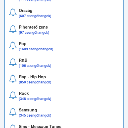
Ország
(607 csengőhangok)
Pihentető zene
(97 csengőhangok)
Pop
(1609 csengőhangok)
R&B
(106 csengőhangok)
Rap - Hip Hop
(850 csengőhangok)
Rock
(348 csengőhangok)
Samsung
(345 csengőhangok)
Sms - Message Tones