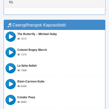
Kb
Csengőhangok Kapcsolódó
The Butterfly – Michael Suby
1615
Colonel Bogey March
1374
La Ilaha Ilallah
1568
Bizet-Carmen-Suite
6346
Condor Pasa
2890