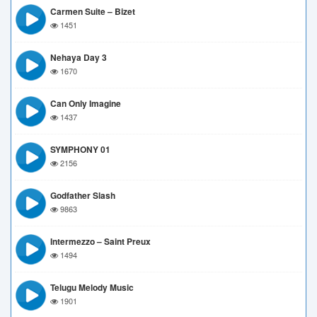
Carmen Suite – Bizet
1451
Nehaya Day 3
1670
Can Only Imagine
1437
SYMPHONY 01
2156
Godfather Slash
9863
Intermezzo – Saint Preux
1494
Telugu Melody Music
1901