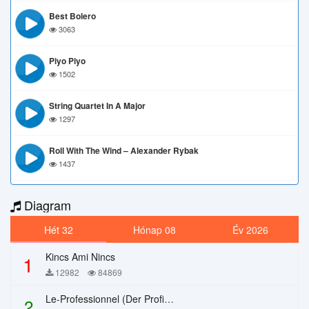
Best Bolero
3063
Piyo Piyo
1502
String Quartet In A Major
1297
Roll With The Wind – Alexander Rybak
1437
Diagram
Hét 32
Hónap 08
Év 2026
Kincs Ami Nincs
1
12982
84869
Le-Professionnel (Der Profi) – Chi Mai
2