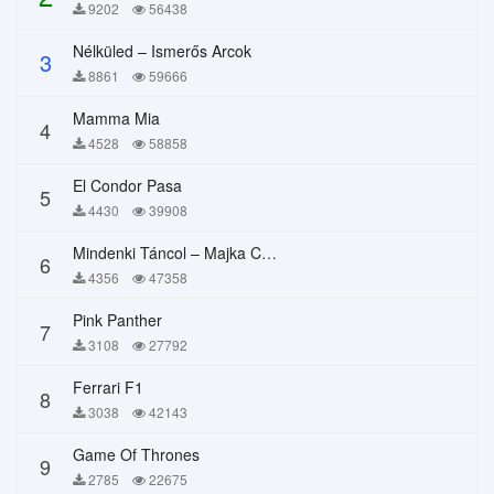
9202
56438
Nélküled – Ismerős Arcok
3
8861
59666
Mamma Mia
4
4528
58858
El Condor Pasa
5
4430
39908
Mindenki Táncol – Majka Curtis, Péter Majoros
6
4356
47358
Pink Panther
7
3108
27792
Ferrari F1
8
3038
42143
Game Of Thrones
9
2785
22675