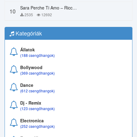
Sara Perche Ti Amo – Ricchi E Poveri
10
2535
12692
Kategóriák
Állatok
(188 csengőhangok)
Bollywood
(369 csengőhangok)
Dance
(612 csengőhangok)
Dj - Remix
(123 csengőhangok)
Electronica
(252 csengőhangok)