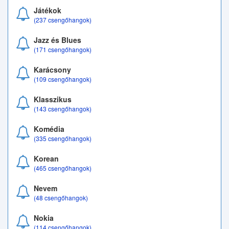
Játékok
(237 csengőhangok)
Jazz és Blues
(171 csengőhangok)
Karácsony
(109 csengőhangok)
Klasszikus
(143 csengőhangok)
Komédia
(335 csengőhangok)
Korean
(465 csengőhangok)
Nevem
(48 csengőhangok)
Nokia
(114 csengőhangok)