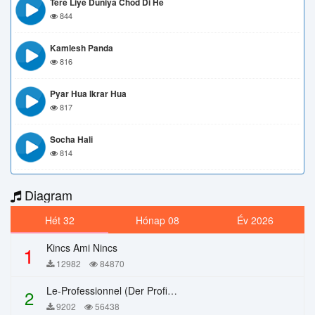
Tere Liye Duniya Chod Di He
844
Kamlesh Panda
816
Pyar Hua Ikrar Hua
817
Socha Hali
814
Diagram
Hét 32
Hónap 08
Év 2026
Kincs Ami Nincs
1
12982
84870
Le-Professionnel (Der Profi) – Chi Mai
2
9202
56438