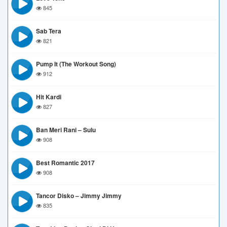
845
Sab Tera
821
Pump It (The Workout Song)
912
Hit Kardi
827
Ban Meri Rani – Sulu
908
Best Romantic 2017
908
Tancor Disko – Jimmy Jimmy
835