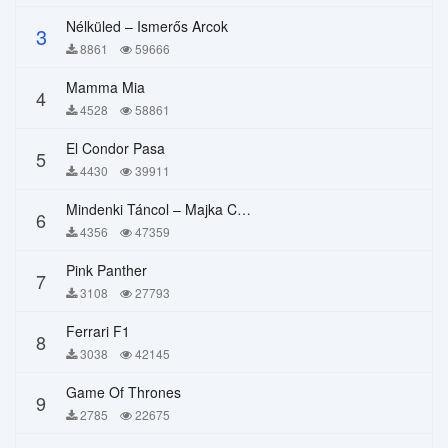
Nélküled – Ismerős Arcok
3
8861
59666
Mamma Mia
4
4528
58861
El Condor Pasa
5
4430
39911
Mindenki Táncol – Majka Curtis, Péter Majoros
6
4356
47359
Pink Panther
7
3108
27793
Ferrari F1
8
3038
42145
Game Of Thrones
9
2785
22675