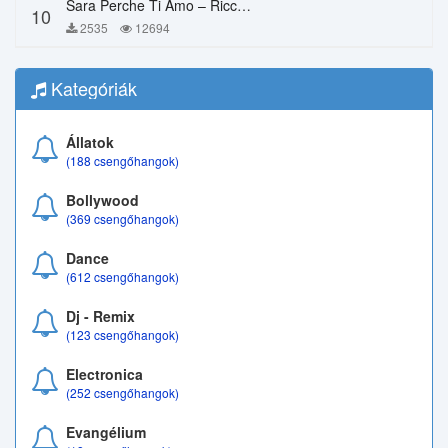
Sara Perche Ti Amo – Ricchi E Poveri
10
2535
12694
Kategóriák
Állatok
(188 csengőhangok)
Bollywood
(369 csengőhangok)
Dance
(612 csengőhangok)
Dj - Remix
(123 csengőhangok)
Electronica
(252 csengőhangok)
Evangélium