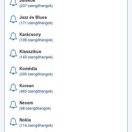
Játékok
(237 csengőhangok)
Jazz és Blues
(171 csengőhangok)
Karácsony
(109 csengőhangok)
Klasszikus
(143 csengőhangok)
Komédia
(335 csengőhangok)
Korean
(465 csengőhangok)
Nevem
(48 csengőhangok)
Nokia
(114 csengőhangok)