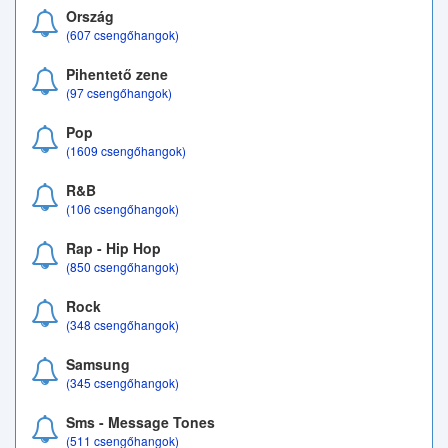
Ország
(607 csengőhangok)
Pihentető zene
(97 csengőhangok)
Pop
(1609 csengőhangok)
R&B
(106 csengőhangok)
Rap - Hip Hop
(850 csengőhangok)
Rock
(348 csengőhangok)
Samsung
(345 csengőhangok)
Sms - Message Tones
(511 csengőhangok)