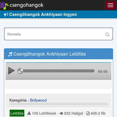
Csengőhangok Ankhiyaan ingyen
Csengőhangok Ankhiyaan Letöltés
00:00
Kategória :
Bollywood
Letöltés
109 Letöltések -
832 Hallgat -
408.2 Kb